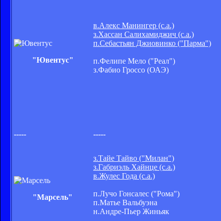
в.Алекс Манингер (с.а.)
з.Хассан Салихамиджич (с.а.)
п.Себастьян Джиовинко ("Парма")
"Ювентус"
п.Фелипе Мело ("Реал")
з.Фабио Гроссо (ОАЭ)
-----
-----
з.Тайе Тайво ("Милан")
з.Габриэль Хайнце (с.а.)
в.Жулес Года (с.а.)
п.Лучо Гонсалес ("Рома")
"Марсель"
п.Матье Вальбуэна
н.Андре-Пьер Жиньяк