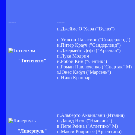
-----
-----
п.Джеймс О`Хара ("Вулвз")
п.Уилсон Паласиос ("Снадерленд")
н.Питер Крауч ("Сандерленд")
н.Джермейн Дефо ("Арсенал")
п.Лука Модрич
"Тоттенхэм"
н.Робби Кин ("Селтик")
н.Роман Павлюченко ("Спартак" М)
з.Юнес Кабул ("Марсель")
п.Нико Кранчар
-----
-----
п.Альберто Аквиллани (Италия)
н.Давид Нгог ("Ньюкасл")
в.Пепе Рейна ("Атлетико" М)
"Ливерпуль"
п.Макси Родригес (Аргентина)