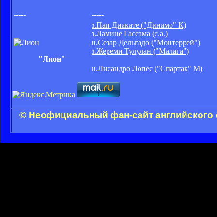
-----
-----
з.Пап Диакате ("Динамо" К)
з.Ламине Гассама (с.а.)
н.Сезар Дельгадо ("Монтеррей")
з.Жереми Тулулан ("Малага")
"Лион"
н.Лисандро Лопес ("Спартак" М)
© Неофициальный фан-сайт английского 