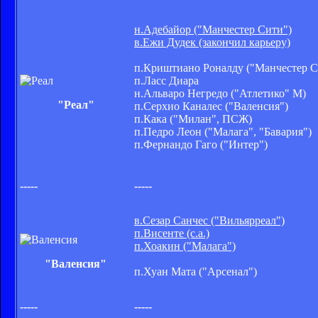
н.Адебайор ("Манчестер Сити")
в.Ежи Дудек (закончил карьеру)
п.Криштиано Роналду ("Манчестер С
п.Ласс Диара
н.Альваро Негредо ("Атлетико" М)
"Реал"
п.Серхио Каналес ("Валенсия")
п.Кака ("Милан", ПСЖ)
п.Педро Леон ("Малага", "Бавария")
п.Фернандо Гаго ("Интер")
-----
-----
в.Сезар Санчес ("Вильярреал")
п.Висенте (с.а.)
п.Хоакин ("Малага")
"Валенсия"
п.Хуан Мата ("Арсенал")
-----
-----