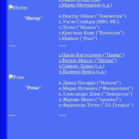
з.Марко Матерацци (с.а.)
н.Виктор Обина ("Локомотив")
"Интер"
п.Уэсли Снайдер (МЮ, МС)
з.Лусио ("Малага")
з.Кристиан Киву ("Валенсия")
з.Майкон ("Реал")
-----
-----
з.Паоло Кастеллини ("Парма")
з.Филип Мексес ("Милан")
з.Симоне Лориа (с.а.)
п.Валерио Вирга (с.а.)
н.Давид Писарро ("Наполи")
"Рома"
н.Мирко Вучинич ("Фиорентина")
в.Александро Дони ("Ливерпуль")
п.Жереми Менез ("Арсенал")
н.Франческо Тотти ("ЛА Гелэкси")
-----
-----