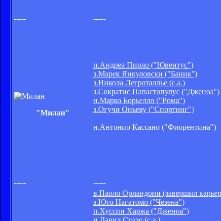
-----
-----
п.Андреа Пирло ("Ювентус")
з.Марек Янкуловски ("Баник")
з.Никола Легроталлье (с.а.)
з.Сократис Папастопулус ("Дженоа")
н.Марко Борьелло ("Рома")
з.Огучи Оньеву ("Спортинг")
"Милан"
н.Антонио Кассано ("Фиорентина")
-----
-----
в.Паоло Орландони (завершил карьер
з.Юто Нагатомо ("Чезена")
п.Хуссин Харжа ("Дженоа")
н.Давид Суазо (с.а.)