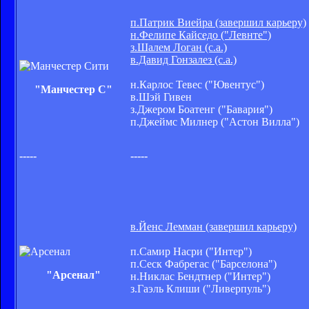
п.Патрик Виейра (завершил карьеру)
н.Фелипе Кайседо ("Левнте")
з.Шалем Логан (с.а.)
в.Давид Гонзалез (с.а.)
н.Карлос Тевес ("Ювентус")
"Манчестер С"
в.Шэй Гивен
з.Джером Боатенг ("Бавария")
п.Джеймс Милнер ("Астон Вилла")
-----
-----
в.Йенс Лемман (завершил карьеру)
п.Самир Насри ("Интер")
п.Сеск Фабрегас ("Барселона")
"Арсенал"
н.Никлас Бендтнер ("Интер")
з.Гаэль Клиши ("Ливерпуль")