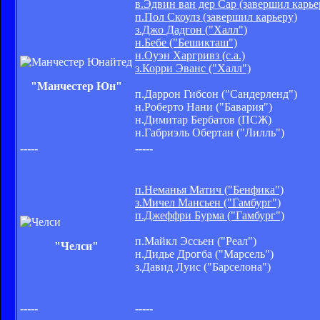
в.Эдвин ван дер Сар (завершил карье
п.Пол Скоулз (завершил карьеру)
з.Джо Дадгон ("Халл")
н.Бебе ("Бешикташ")
н.Оуэн Харгривз (с.а.)
з.Корри Эванс ("Халл")
"Манчестер Юн"
п.Даррон Гибсон ("Сандерленд")
н.Роберто Нани ("Бавария")
н.Димитар Бербатов (ПСЖ)
н.Габриэль Обертан ("Лилль")
-----
-----
п.Неманья Матич ("Бенфика")
з.Мичел Мансьен ("Гамбург")
п.Джеффри Бурма ("Гамбург")
п.Майкл Эссьен ("Реал")
"Челси"
н.Дидье Дрогба ("Марсель")
з.Давид Луис ("Барселона")
-----
-----