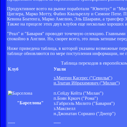
Продуктивнее всего на рынке поработали "Ювентус" и "Мил
Циглера, Марко Мотту, Фабио Квальреллу и Симоне Пепе. Пы
Кевина Боатенга, Марко Амелию, Эль Шаарави, а трансфер З
Также на прицеле этих двух клубов еще несколько хороших 
"Реал" и "Бавария" проводят точечную селекцию. Главными
спокойно в Англии. Но, скорее всего, это лишь затишье пере
Ниже приведена таблица, в которой указаны возможные пер
таблице обновляются по мере поступления информации, не 
Таблица переходов в европейском
Клуб
Ушли
з.Мартин Касерес ("Севилья")
н.Златан Ибрахимович ("Милан")
п.Сейду Кейта ("Милан")
п.Боян Кркич ("Рома")
"Барселона"
з.Габриэль Милито ("Бавария")
з.Максвелл
н.Джонатан Сориано ("Днепр")
-----
-----