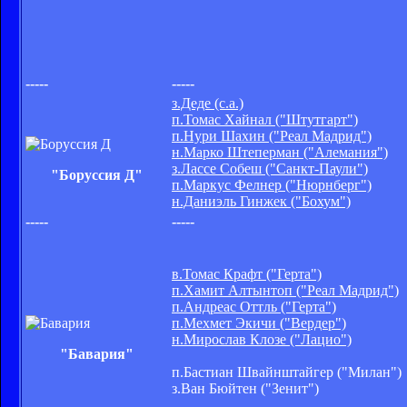
-----
-----
з.Деде (с.а.)
п.Томас Хайнал ("Штутгарт")
п.Нури Шахин ("Реал Мадрид")
н.Марко Штеперман ("Алемания")
з.Лассе Собеш ("Санкт-Паули")
"Боруссия Д"
п.Маркус Фелнер ("Нюрнберг")
н.Даниэль Гинжек ("Бохум")
-----
-----
в.Томас Крафт ("Герта")
п.Хамит Алтынтоп ("Реал Мадрид")
п.Андреас Оттль ("Герта")
п.Мехмет Экичи ("Вердер")
н.Мирослав Клозе ("Лацио")
"Бавария"
п.Бастиан Швайнштайгер ("Милан")
з.Ван Бюйтен ("Зенит")