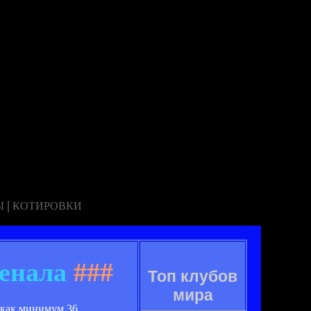
|
Ы
КОТИРОВКИ
енала
###
Топ клубов
мира
 как минимум 36