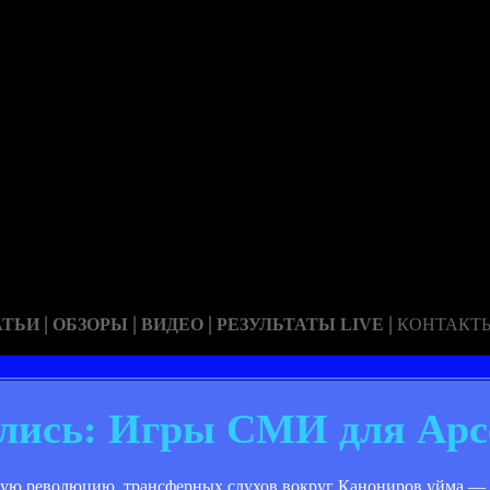
|
|
|
|
АТЬИ
ОБЗОРЫ
ВИДЕО
РЕЗУЛЬТАТЫ LIVE
КОНТАКТ
лись: Игры СМИ для Арс
ровую революцию, трансферных слухов вокруг Канониров уйма —