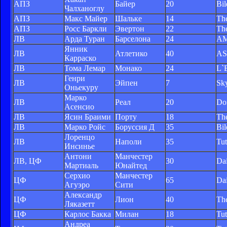
АПЗ
Байер
20
Bil
Чалханоглу
АПЗ
Макс Майер
Шальке
14
Th
АПЗ
Росс Баркли
Эвертон
22
Th
ЛВ
Арда Туран
Барселона
24
A
Янник
ЛВ
Атлетико
40
AS
Карраско
ЛВ
Тома Лемар
Монако
24
L`
Генри
ЛВ
Эйпен
7
Sky
Оньекуру
Марко
ЛВ
Реал
20
Do
Асенсио
ЛВ
Ясин Браими
Порту
18
Th
ЛВ
Марко Ройс
Боруссия Д
35
Bil
Лоренцо
ЛВ
Наполи
35
Tu
Инсинье
Антони
Манчестер
ЛВ, ЦФ
30
Dai
Мартиаль
Юнайтед
Серхио
Манчестер
ЦФ
65
Dai
Агуэро
Сити
Александр
ЦФ
Лион
40
Th
Ляказетт
ЦФ
Карлос Бакка
Милан
18
Tu
Андреа