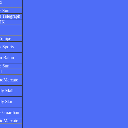
d
e Sun
e Telegraph
MK
Equipe
 Sports
n Balon
e Sun
d
ttoMercato
ly Mail
ly Star
e Guardian
ttoMercato