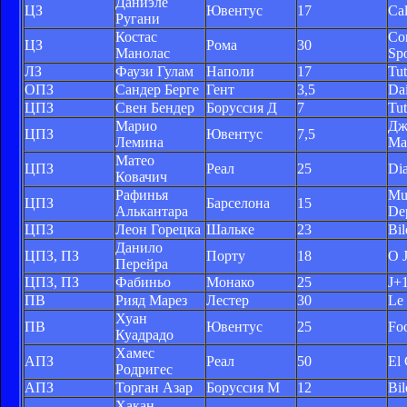
Даниэле
ЦЗ
Ювентус
17
Ca
Ругани
Костас
Cor
ЦЗ
Рома
30
Манолас
Spo
ЛЗ
Фаузи Гулам
Наполи
17
Tu
ОПЗ
Сандер Берге
Гент
3,5
Dai
ЦПЗ
Свен Бендер
Боруссия Д
7
Tu
Марио
Дж
ЦПЗ
Ювентус
7,5
Лемина
Ма
Матео
ЦПЗ
Реал
25
Dia
Ковачич
Рафинья
Mu
ЦПЗ
Барселона
15
Алькантара
De
ЦПЗ
Леон Горецка
Шальке
23
Bil
Данило
ЦПЗ, ПЗ
Порту
18
O 
Перейра
ЦПЗ, ПЗ
Фабиньо
Монако
25
J+
ПВ
Рияд Марез
Лестер
30
Le
Хуан
ПВ
Ювентус
25
Foo
Куадрадо
Хамес
АПЗ
Реал
50
El 
Родригес
АПЗ
Торган Азар
Боруссия М
12
Bil
Хакан