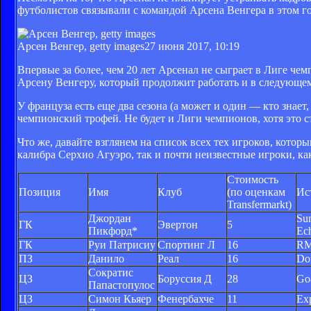
футболистов связывали с командой Арсена Венгера в этом го
Арсен Венгер, getty images
27 июня 2017, 10:19
Впервые за более, чем 20 лет Арсенал не сыграет в Лиге че
Арсену Венгеру, который продолжит работать и в следующем
У француза есть еще два сезона (а может и один — кто знае
чемпионский трофей. Не будет и Лиги чемпионов, хотя это с
Что же, давайте взглянем на список всех тех игроков, кото
калибра Серхио Агуэро, так и почти неизвестные игроки, как
Стоимость
Позиция
Имя
Клуб
(по оценкам
Ис
Transfermarkt)
Джордан
Su
ГК
Эвертон
5
Пикфорд*
Ec
ГК
Руи Патрисиу
Спортинг Л
16
R
ПЗ
Данило
Реал
16
Do
Сократис
ЦЗ
Боруссия Д
28
Go
Папастопулос
ЦЗ
Симон Кьяер
Фенербахче
11
Ex