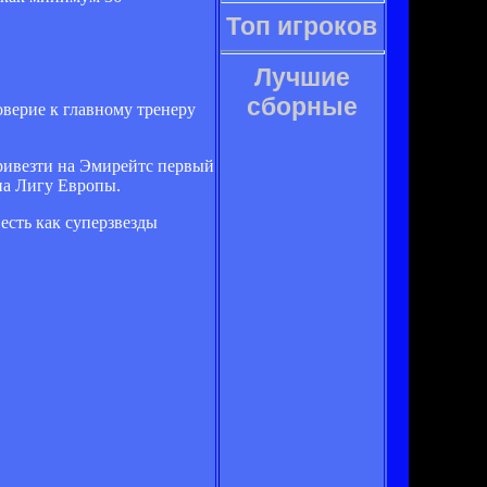
Топ игроков
Лучшие
сборные
оверие к главному тренеру
привезти на Эмирейтс первый
 на Лигу Европы.
есть как суперзвезды