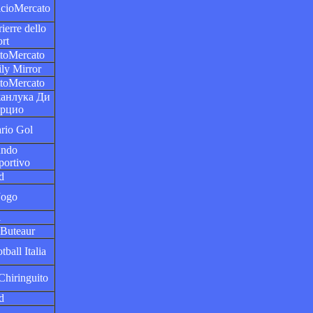
lcioMercato
ierre dello
rt
ttoMercato
ly Mirror
ttoMercato
анлука Ди
рцио
rio Gol
ndo
portivo
d
Jogo
1
 Buteaur
tball Italia
Chiringuito
d