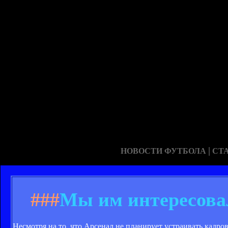
|
НОВОСТИ ФУТБОЛА
СТ
###
Мы им интересова
Несмотря на то, что Арсенал не планирует устраивать кад