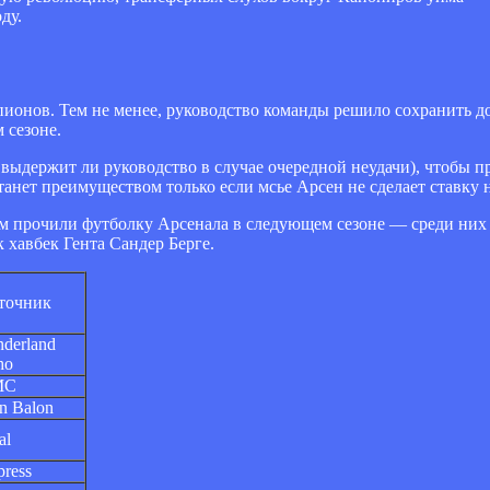
ду.
мпионов. Тем не менее, руководство команды решило сохранить д
 сезоне.
т, выдержит ли руководство в случае очередной неудачи), чтобы 
танет преимуществом только если мсье Арсен не сделает ставку
рым прочили футболку Арсенала в следующем сезоне — среди них 
 хавбек Гента Сандер Берге.
точник
nderland
ho
MC
n Balon
al
press