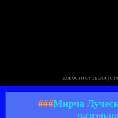
|
НОВОСТИ ФУТБОЛА
СТ
###
Мирча Луческу
разговар