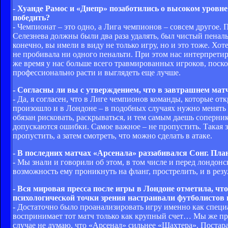
- Хуанде Рамос и «Днепр» позаботились о высоком уровне
победить?
- Чемпионат – это одно, а Лига чемпионов – совсем другое. 
Селезнева должны были два раза удалять, был чистый пеналь
конечно, вы имели в виду не только игру, но и это тоже. Хо
не пробивала ни одного пенальти. При этом нас интерпрет
же время у нас больше всего травмированных игроков, поско
профессионально расти и выглядеть еще лучше.
- Согласны ли вы с утверждением, что в завтрашнем матч
- Да, я согласен, что в Лиге чемпионов команды, которые о
произошло и в Лондоне – в подобных случаях нужно менять 
обязан рисковать, раскрываться, и тем самым даешь соперни
допускаются ошибки. Самое важное – не пропустить. Такая за
пропустить, а затем смотреть, что можно сделать в атаке.
- В последних матчах «Арсенала» раззабивался Сонг. Пла
- Мы знали и говорили об этом, в том числе и перед лондонск
возможность ему проникнуть на фланг, прострелить, и в резу
- Вся мировая пресса после игры в Лондоне отметила, что
психологической точки зрения настраивали футболистов
- Достаточно было проанализировать игру именно как специа
воспринимает тот матч только как крупный счет… Мы же пр
случае не думаю, что «Арсенал» сильнее «Шахтера». Постара