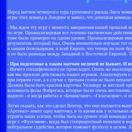
Перед матчем четвертого тура группового раунда Лиги чем
игры этих команд в Лондоне и заявил, что донецкая команда 
- Мы ждем эту игру с момента завершения нашей прошлой вст
по игре. Проанализировав все технико-тактические действия
тоже были примерно на одном уровне. Проанализировав вмест
результатом, который был. Очень внимательно изучали тот п
и нашим болельщикам, и всей Европе, что теперь на поле бу
и не было разницы между Западной и Восточной Европой. Те
- При подготовке к таким матчам мелочей не бывает. И 
- Ничего специфического не происходит. Опять же анализир
как мы просили действовать наших игроков. Анализируем и
при первом голе, а в случае с третьим голом не было пенал
Должна была быть красная карточка Уилширу за жесткий пр
вспомнить фолы Фабрегаса, которые были очень жестокими, 
надоело - и когда работал в «Бешикташе», «Галатасарае», и 
Легко сказать, как это сделал Венгер, что они пытаются выиг
«Арсенал» имеет одну карточку, в то время как у остальных
утроить наши усилия, чтобы быть на уровне этой команды ил
игре с «Фулхэмом», когда был стопроцентный пенальти в воро
нейтральное судейство, которое поможет футболу в целом. А