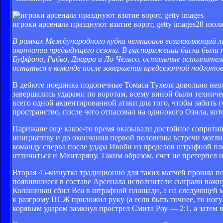
игроки арсенала празднуют взятие ворот, getty images
28 июля
В рамках Международного кубка чемпионов возглавляющий л
окончании предыдущего сезона. В распоряжении баска были 
Буффона, Рабьо, Диарра и Ло Чельсо, остальные исполните
остаться в команде после завершения предсезонной подготов
В дебюте поединка подопечные Томаса Тухеля довольно нео
завершались ударами по воротам, всему виной были техниче
всего одной акцентированной атаки для того, чтобы забить 
пространство, после чего отпасовал на одинокого Озила, кот
Парижане еще какое-то время оказывали достойное сопротив
инициативу и до окончания первой половины встречи могли 
команду сперва после удара Ивоби из пределов штрафной пл
отличиться и Мхитаряну. Таким образом, счет не претерпел 
Вторая 45-минутка традиционно для таких матчей прошла по
появившиеся в составе Арсенала исполнители сыграли важн
Колашинац сбил Веа в штрафной площади, а на следующей ми
к разгрому ПСЖ приложил руку (а если быть точнее, то ногу
корявым ударом замкнул прострел Смита Роу — 2:1, а затем