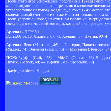
После этого игра успокоилась, подопечные Тухеля смирили
мяч в ожидании окончания встречи, но в концовке поединка
углового точно на голову Холдингу, а Роб с 12-ти метров о
окончательный счет — все тот же Нельсон тонким пасом выв
После уверенной победы в отчетном поединке Эмери должен
следующего матча своей команды, который она проведет уже
Арсенал
- ПСЖ 5:1
Голы:
Озил, 13, Ляказетт, 67, 71, Холдинг, 87, Нкетиа, 90+4 
Арсенал:
Лено (Мартинес, 46) — Бельерин, Папастатопулос 
(Уиллок, 74), Эльнени (Рэмси, 46) — Мхитарян (Нельсон, 64),
ПСЖ:
Буффон (Сибуа, 73) — Мбе Со (Сиссако, 73), Диарра (
Нкунку (Баэбек, 68) — Туфики, Веа (Фрессанж, 79)
Предупреждение:
Диарра