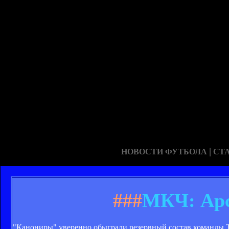
|
НОВОСТИ ФУТБОЛА
СТ
###
МКЧ: Арс
"Канониры" уверенно обыграли резервный состав команды То