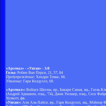
«Арсенал» - «Уиган» - 3:0
Голы:
Робин Ван Перси, 21, 57, 84
Предупреждение:
Хендри Томас, 66.
Удаление:
Гари Колдуэлл, 69.
«Арсенал»:
Войцех Щесны, вр., Бакари Санья, зщ., Гаэль Кл
(Андрей Аршавин, пзщ., '74), Джек Уилшер, пзщ., Сеск Фабре
Уолкотт, фв.
«Уиган»:
Али Аль-Хабси, вр., Гари Колдуэлл, зщ., Мэйнор Ф