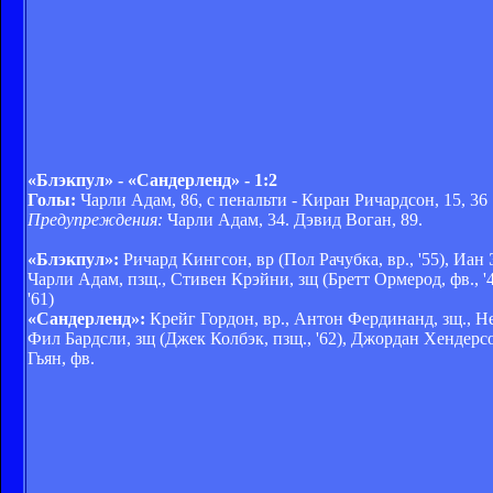
«Блэкпул» - «Сандерленд» - 1:2
Голы:
Чарли Адам, 86, с пенальти - Киран Ричардсон, 15, 36
Предупреждения:
Чарли Адам, 34. Дэвид Воган, 89.
«Блэкпул»:
Ричард Кингсон, вр (Пол Рачубка, вр., '55), Иан 
Чарли Адам, пзщ., Стивен Крэйни, зщ (Бретт Ормерод, фв., '
'61)
«Сандерленд»:
Крейг Гордон, вр., Антон Фердинанд, зщ., Не
Фил Бардсли, зщ (Джек Колбэк, пзщ., '62), Джордан Хендерсо
Гьян, фв.