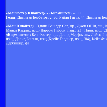
«Манчестер Юнайтед» - «Бирмингем» - 5:0
Голы:
Димитар Бербатов, 2, 30, Райан Гиггз, 44, Димитар Бер
«Ман Юнайтед»:
Эдвин Ван дер Сар, вр., Джон ОШи, зщ., Кр
Майкл Кэррик, пзщ (Даррон Гибсон, пзщ., '23), Нани, пзщ., Д
«Бирмингем»:
Бен Фостер, вр., Дэвид Мерфи, зщ., Лайем Ри
пзщ., Дэвид Бентли, пзщ (Крейг Гарднер, пзщ., '84), Кейт Фах
Дербишир, фв.