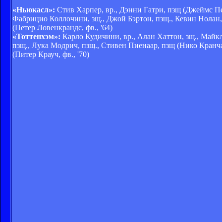
«Ньюкасл»:
Стив Харпер, вр., Дэнни Гатри, пзщ (Джеймс Пер
Фабрицио Коллочини, зщ., Джой Бэртон, пзщ., Кевин Нолан, п
(Петер Ловенкрандс, фв., '64)
«Тоттенхэм»:
Карло Кудичини, вр., Алан Хаттон, зщ., Майкл 
пзщ., Лука Модрич, пзщ., Стивен Пиенаар, пзщ (Нико Кранча
(Питер Крауч, фв., '70)