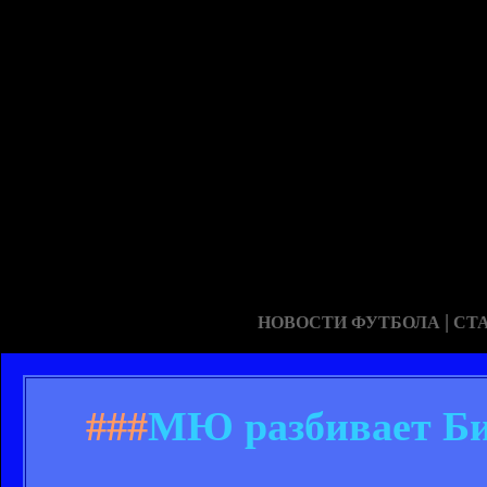
|
НОВОСТИ ФУТБОЛА
СТ
###
МЮ разбивает Би