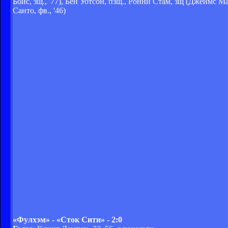
Бойс, зщ., '77), Бен Уотсон, пзщ., Ронни Стам, зщ (Джеймс М
Санто, фв., '46)
«Фулхэм» - «Сток Сити» - 2:0