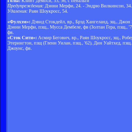
Голы:
Клинт Демпси, 33, 56, с пенальти
Предупреждения:
Дэнни Мерфи, 24. - Эндрю Вилкинсон, 34.
Удаления:
Раян Шоукросс, 54.
«Фулхэм»:
Дэвид Стокдейл, вр., Брэд Хангеланд, зщ., Джон 
Дэнни Мерфи, пзщ., Мусса Дембеле, фв (Золтан Гера, пзщ., '
фв.
«Сток Сити»:
Асмир Бегович, вр., Раян Шоукросс, зщ., Робе
Этерингтон, пзщ (Гленн Уилан, пзщ., '62), Дин Уайтхед, пзщ
Джоунс, фв.