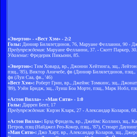
«Эвертон» - «Вест Хэм» - 2:2
Голы:
Динияр Билялетдинов, 76, Маруане Феллаини, 90 - Дж
Предупреждения:
Маруане Феллаини, 37. - Скотт Паркер, 30
Удаление:
Фредерик Пикьонн, 85.
«Эвертон»:
Тим Ховард, вр., Джонни Хейтинга, зщ., Лейтон 
пзщ., '85), Виктор Аничебе, фв (Динияр Билялетдинов, пзщ.,
фв (Луи Саа, фв., '46)
«Вест Хэм»:
Роберт Грин, вр., Джеймс Томкинс, зщ., Джонат
'89), Уэйн Бридж, зщ., Луиш Боа Морте, пзщ., Марк Нобл, пз
«Астон Вилла» - «Ман Сити» - 1:0
Голы:
Даррен Бент, 17
Предупреждения:
Кирэн Кларк, 27 - Александар Коларов, 68
«Астон Вилла»:
Брэд Фридель, вр., Джеймс Коллинз, зщ., Ка
Петров, пзщ (Найджел Рео-Кокер, пзщ., '87), Стюарт Даунинг,
«Ман Сити»:
Джо Харт, вр., Александар Коларов, зщ., Джером