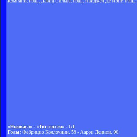
Компани, пзщ., Давид Сильва, пзщ., Найджел Де Йонг, пзщ., Я
«Ньюкасл» - «Тоттенхэм» - 1:1
Голы:
Фабрицио Коллочини, 58 - Аарон Леннон, 90