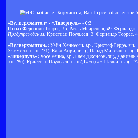
«Вулверхэмптон» - «Ливерпуль» - 0:3
Голы:
Фернандо Торрес, 35, Рауль Мейрелеш, 49, Фернандо Т
Предупреждения:
Кристиан Поульсен, 3. Фернандо Торрес, 4
«Вулверхэмптон»:
Уэйн Хеннесси, вр., Кристоф Берра, зщ.,
Хэммилл, пзщ., '71), Карл Анри, пзщ., Ненад Милияш, пзщ., 
«Ливерпуль»:
Хосе Рейна, вр., Глен Джонсон, зщ., Даниэль
зщ., '80), Кристиан Поульсен, пзщ (Джонджо Шелви, пзщ., '72