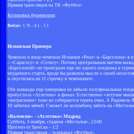
Прямая трансляция на ТК «Футбол»
Котировки букмекеров
:
Betfair:
1.76 - 4.1 - 5.1
Испанская Примера
Чемпион и вице-чемпион Испании «Реал» и «Барселона» в н
– «Сарагосу» и «Сельту». Потому центральным матчем выхо
«Барселоной» не проиграли еще ни одного поединка в турни
неудачного старта, вроде бы развеяла мысли о своей несост
и опустилась на 11 строчку в чемпионате.
Обе команды еще наверняка не забыли полуфинальные поеди
пропустила «Атлетико» в финал. Естественно «летучие мыши
«матрасники» тоже не собираются терять очки. А Радомель 
10 забитых мячей. Сможет ли колумбиец забить на «Месталь
«Валенсия» - «Атлетико» Мадрид
Суббота, 3 ноября, стадион «Месталья». 23:00
Прогноз от Sport.ua – 1:2
Прямая трансляция – телеканал «Футбол».