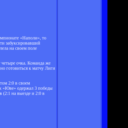
емпионате «Наполи», то
йти забуксировавший
лела на своем поле
 четыре очка. Команда же
но готовиться к матчу Лиги
том 2:0 в своем
рых «Юве» одержал 3 победы
(2:1 на выезде и 2:0 в