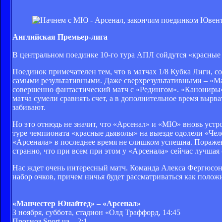
Английская Премьер-лига
В центральном поединке 10-го тура АПЛ сойдутся «красные
Поединок примечателен тем, что в матчах 1/8 Кубка Лиги, 
самыми результативными. Даже сверхрезультативными – «Ман
совершенно фантастический матч с «Редингом». «Канониры»,
матча сумели сравнять счет, а в дополнительное время вырват
забивают.
Но это отнюдь не значит, что «Арсенал» и «МЮ» вновь устр
туре чемпионата «красные дьяволы» на выезде одолели «Челс
«Арсенала» в последнее время не слишком успешна. Пораже
странно, что при всем при этом у «Арсенала» сейчас лучшая
Нас ждет очень интересный матч. Команда Алекса Фергюсона 
набор очков, причем ничья будет рассматриваться как полож
«Манчестер Юнайтед» – «Арсенал»
3 ноября, суббота, стадион «Олд Траффорд, 14:45
Прогноз Sport.ua – 2:1