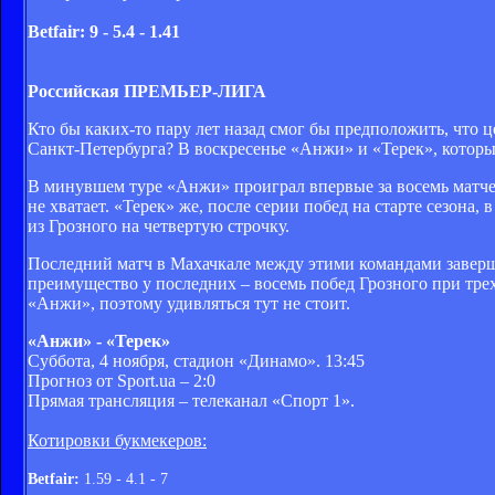
Betfair:
9 - 5.4 - 1.41
Российская ПРЕМЬЕР-ЛИГА
Кто бы каких-то пару лет назад смог бы предположить, что 
Санкт-Петербурга? В воскресенье «Анжи» и «Терек», котор
В минувшем туре «Анжи» проиграл впервые за восемь матчей 
не хватает. «Терек» же, после серии побед на старте сезона
из Грозного на четвертую строчку.
Последний матч в Махачкале между этими командами заверши
преимущество у последних – восемь побед Грозного при трех
«Анжи», поэтому удивляться тут не стоит.
«Анжи» - «Терек»
Суббота, 4 ноября, стадион «Динамо». 13:45
Прогноз от Sport.ua – 2:0
Прямая трансляция – телеканал «Спорт 1».
Котировки букмекеров:
Betfair:
1.59 - 4.1 - 7