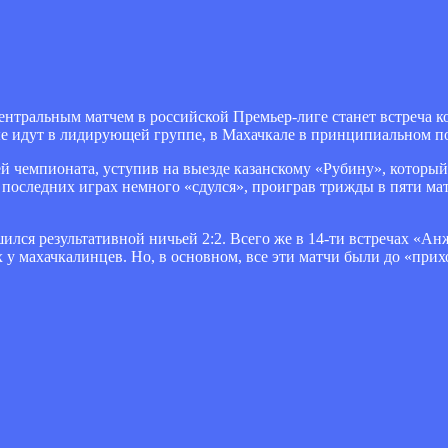
центральным матчем в российской Премьер-лиге станет встреча к
ые идут в лидирующей группе, в Махачкале в принципиальном по
чемпионата, уступив на выезде казанскому «Рубину», который в
, в последних играх немного «сдулся», проиграв трижды в пяти ма
лся результативной ничьей 2:2. Всего же в 14-ти встречах «Ан
 у махачкалинцев. Но, в основном, все эти матчи были до «прих