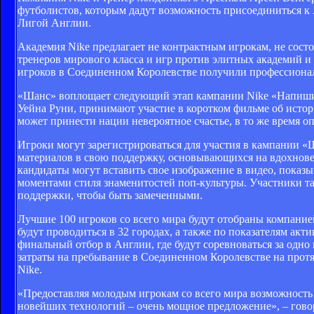
футболистов, которым дадут возможность присоединиться к
Лигой Англии.
Академия Nike предлагает не контрактным игрокам, не сос
тренеров мирового класса и игр против элитных академий и
игроков в Соединенном Королевстве получили профессиона
«Шанс» воплощает следующий этап кампании Nike «Напиши Б
Уейна Руни, принимают участие в коротком фильме об истор
может принести нации невероятное счастье, в то же время оп
Игроки могут зарегистрироваться для участия в кампании «Ш
материалов в свою поддержку, основывающихся на вдохнов
кандидаты могут вставить свое изображение в видео, показ
моментами стиля знаменитостей поп-культуры. Участники та
поддержки, чтобы быть замеченными.
Лучшие 100 игроков со всего мира будут отобраны компание
будут проводиться в 32 городах, а также по показателям ак
финальный отбор в Англии, где будут соревноваться за одн
затраты на пребывание в Соединенном Королевстве на прот
Nike.
«Предоставляя молодым игрокам со всего мира возможность 
новейших технологий – очень мощное предложение», – гово