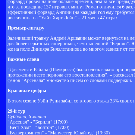
форвард провел на поле больше времени, чем за все предыдущ
что за последние 137 игровых минут Роман отличился 6 раз, 
эффективный форвард Англии (на каждый гол ему требуется
россиянина на "Уайт Харт Лейн" – 21 мяч в 47 играх.
Премьер-лига.ру
Залечивший травму Андрей Аршавин может вернуться на лев
для более серьезных соперников, чем нынешний "Бернли". 
же на поле Динияра Билялетдинова во многом зависит от то
Важные слова
"Для меня и Райана (Шоукросса) было очень важно при перво
протяжении всего периода его восстановления", – рассказа
фанов "Арсенала" множество писем со словами поддержки.
Красивые цифры
В этом сезоне Уэйн Руни забил со второго этажа 33% своих 
29-й тур
Суббота, 6 марта
"Арсенал" - "Бернли" (17:00)
"Вест Хэм" - "Болтон" (17:00)
"Вулверхэмптон" - "Манчестер Юнайтед" (19:30)