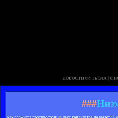
|
НОВОСТИ ФУТБОЛА
СТ
###
Низ
Как сложится противостояние двух кандидатов на вылет? С