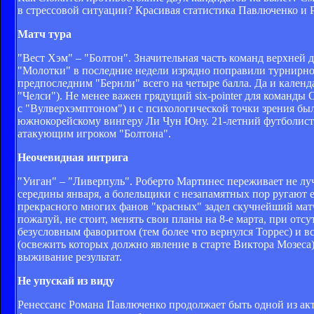
в стрессовой ситуации? Красивая статистика Павлюченко и 
Матч тура
"Вест Хэм" – "Болтон". Значительная часть команд верхней д
"Молотки" в последние недели изрядно поправили турнирное
предпоследним "Бернли" всего на четыре балла. Да и календ
"Челси"). Не менее важен грядущий six-pointer для команды 
с "Вулверхэмптоном") и с психологической точки зрения было
южнокорейскому вингеру Ли Чун Юну. 21-летний футболист
атакующим игроком "Болтона".
Неочевидная интрига
"Уиган" – "Ливерпуль". Роберто Мартинес переживает не луч
середины января, а болельщики с незапамятных пор ругают е
прекрасного многих фанов "красных" задел скучнейший мат
пожалуй, не стоит, менять свои планы на 8-е марта, при от
безусловным фаворитом (тем более что вернулся Торрес) и в
(освежить которых должно явление в старте Виктора Мозеса)
выживание результат.
Не упускай из виду
Ренессанс Романа Павлюченко продолжает быть одной из ак