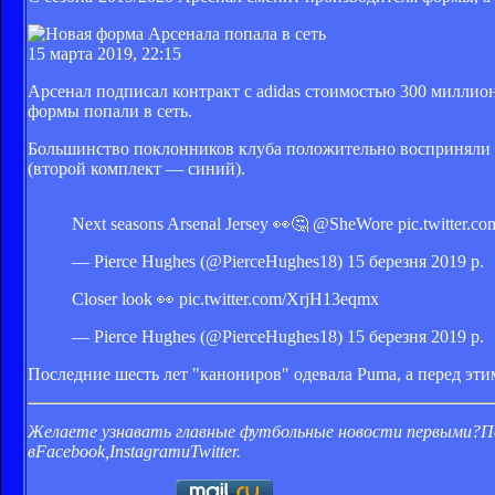
15 марта 2019, 22:15
Арсенал подписал контракт с adidas стоимостью 300 миллион
формы попали в сеть.
Большинство поклонников клуба положительно восприняли в
(второй комплект — синий).
Next seasons Arsenal Jersey 👀🤔 @SheWore pic.twitter.
— Pierce Hughes (@PierceHughes18) 15 березня 2019 р.
Closer look 👀 pic.twitter.com/XrjH13eqmx
— Pierce Hughes (@PierceHughes18) 15 березня 2019 р.
Последние шесть лет "канониров" одевала Puma, а перед этим
Желаете узнавать главные футбольные новости первыми?
П
в
Facebook
,
Instagram
и
Twitter
.