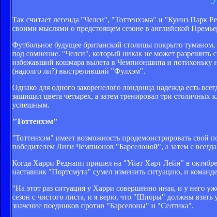
Так считает легенда "Челси", "Тоттенхэма" и "Куинз Парк 
своими мыслями о предстоящем сезоне в английской Премьер
Футбольное будущее британской столицы покрыто туманом,
под сомнение. "Челси", который никак не может разрешить 
избежавший кошмара вылета в Чемпионшипа и потихоньку н
(надолго ли?) выстреливший "Фулхэм".
Однако для одного закоренелого лондонца надежда есть все
защищал цвета четырех, а затем тренировал три столичных к
успешным.
"Тоттенхэм"
"Тоттенхэм" имеет возможность продемонстрировать свой по
победителем Лиги Чемпионов "Барселоной", а затем с всегд
Когда Харри Реднапп пришел на "Уйат Харт Лейн" в октябре
наставник "Портсмута" сумел изменить ситуацию, и команде 
"На этот раз ситуация у Харри совершенно иная, и у него уж
сезон с чистого листа, и я верю, что "Шпоры" должны взять 
значение поединков против "Барселоны" и "Селтика".