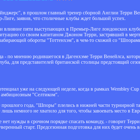
Рейнджерс", в прошлом главный тренер сборной Англии Терри Ве
-Лиге, заявив, что столичные клубы ждет большой успех.
 и влияние пяти выступающих в Премьер-Лиге лондонских клуб
ситуацию со своим капитаном Джоном Терри, застрявший в мерт
абирающий обороты "Тоттенхэм", в чем-то схожий со "Шпорами
гда - по мнению родившегося в Дагенхэме Терри Венейлса, котор
луба, для представителей британской столицы предстоящий сезо
тенциал уже на следующей неделе, когда в рамках Wembley Cup в
а амбициозным "Селтиком".
 прошлого года, "Шпоры" плелись в нижней части турнирной та
лишь немного не хватило для того, чтобы завоевать место в Евр
е нет нужды в срочном порядке спасать команду, - говорит Терри
уверенный старт. Предсезонная подготовка для них будет очень 