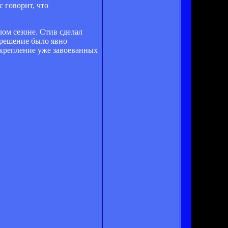
 говорит, что
ом сезоне. Стив сделал
 решение было явно
 укрепление уже завоеванных