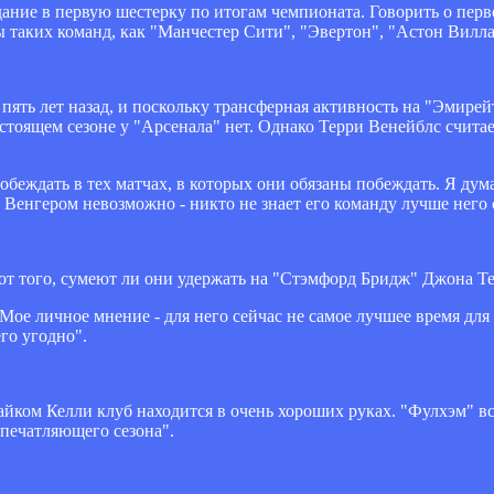
ание в первую шестерку по итогам чемпионата. Говорить о перв
 таких команд, как "Манчестер Сити", "Эвертон", "Астон Вилла
ть лет назад, и поскольку трансферная активность на "Эмирейт
стоящем сезоне у "Арсенала" нет. Однако Терри Венейблс считае
обеждать в тех матчах, в которых они обязаны побеждать. Я дум
 Венгером невозможно - никто не знает его команду лучше него 
ь от того, сумеют ли они удержать на "Стэмфорд Бридж" Джона Т
Мое личное мнение - для него сейчас не самое лучшее время для
го угодно".
 Майком Келли клуб находится в очень хороших руках. "Фулхэм" в
впечатляющего сезона".