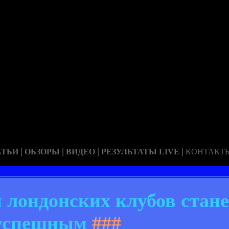
|
|
|
|
АТЬИ
ОБЗОРЫ
ВИДЕО
РЕЗУЛЬТАТЫ LIVE
КОНТАКТ
 лондонских клубов стане
успешным
###