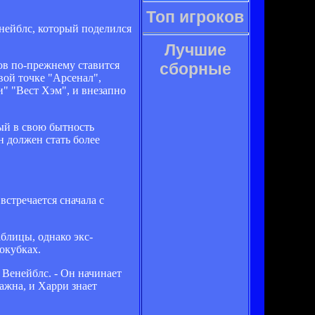
Топ игроков
нейблс, который поделился
Лучшие
ов по-прежнему ставится
сборные
вой точке "Арсенал",
" "Вест Хэм", и внезапно
ый в свою бытность
н должен стать более
стречается сначала с
блицы, однако экс-
окубках.
 Венейблс. - Он начинает
важна, и Харри знает