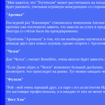
"Мне кажется, что "Тоттенхэм" может рассчитывать на попад
будет рановато, учитывая огромную конкуренцию со стороны
"Арсенал"
Последний раз "Канониры" становились чемпионом Англии пя
критики уже поспешили заявить, что шансов на успех в пред
Венгера со счётов было бы преждевременно.
"Проблема "Арсенала" в том, что им необходимо научиться п
команде двух-трех новых игроков, однако спорить с Арсеном
"Челси"
Для "Челси", считает Венейблс, очень многое будет зависет
"Если Джон уйдет, в "Челси" возникнет большой дисбаланс. 
посмотрите, что происходит на рынке. Тут можно ожидать че
"Фулхэм"
"Рой - мой очень хороший друг, а в паре с его ассистентом
это настоящие профессионалы, и я ожидаю от них не менее 
"Вест Хэм"