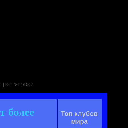
|
Ы
КОТИРОВКИ
т более
Топ клубов
мира