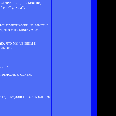
ой четверке, возможно,
" и "Фулхэм".
с" практически не заметна,
т, что списывать Арсена
аю, что мы увидим в
самого".
ерри.
 трансфера, однако
сегда недооценивали, однако