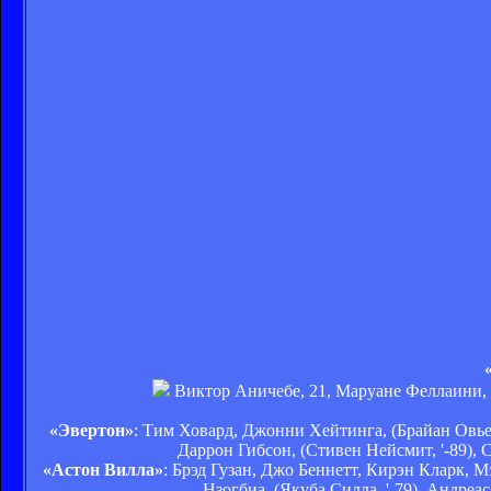
Виктор Аничебе, 21, Маруане Феллаини, 69
«Эвертон»
: Тим Ховард, Джонни Хейтинга, (Брайан Овье
Даррон Гибсон, (Стивен Нейсмит, '-89),
«Астон Вилла»
: Брэд Гузан, Джо Беннетт, Кирэн Кларк, М
Нзогбиа, (Якуба Силла, '-79), Андреа