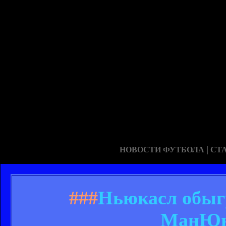
|
НОВОСТИ ФУТБОЛА
СТ
###
Ньюкасл обыгр
МанЮн