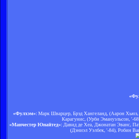
«Фул
«Фулхэм»
: Марк Шварцер, Брэд Хангеланд, (Аарон Хьюз,
Карагунис, (Урби Эмануэльсон, '-68
«Манчестер Юнайтед»
: Давид де Хеа, Джонатан Эванс, Па
(Дэниэл Уэлбек, '-84), Робин В