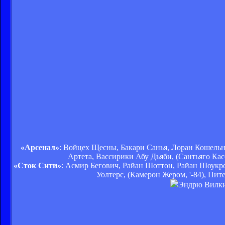
«Арсенал»
: Войцех Щесны, Бакари Санья, Лоран Кошельны
Артета, Вассирики Абу Дьяби, (Сантьяго Кас
«Сток Сити»
: Асмир Бегович, Райан Шоттон, Райан Шоукр
Уолтерс, (Камерон Жером, '-84), Пит
Эндрю Вилкин