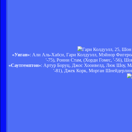
Гари Колдуэлл, 25, Шон
«Уиган»
: Али Аль-Хабси, Гари Колдуэлл, Мэйнор Фигер
'-75), Ронни Стам, (Хорди Гомес, '-56),
«Саутгемптон»
: Артур Боруц, Джос Хооивелд, Люк Шоу, Ма
'-81), Джек Корк, Морган Шнейдерлин,