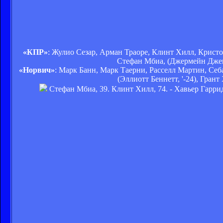
«КПР»
: Жулио Сезар, Арман Траоре, Клинт Хилл, Кристо
Стефан Мбиа, (Джермейн Джена
«Норвич»
: Марк Банн, Марк Таерни, Расселл Мартин, Себ
(Эллиотт Беннетт, '-24), Грант
Стефан Мбиа, 39. Клинт Хилл, 74. - Хавьер Гарридо