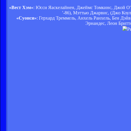
«Вест Хэм»
: Юсси Яаскелайнен, Джеймс Томкинс, Джой О'-
'-86), Мэттью Джарвис, (Джо Коул
«Суонси»
: Герхард Треммель, Анхель Ранхель, Бен Дэй
Эрнандес, Леон Бритто
Р