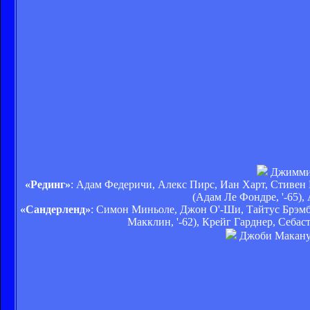
Джимми К
«Рединг»
: Адам Федеричи, Алекс Пирс, Иан Харт, Стивен
(Адам Ле Фондре, '-65),
«Сандерленд»
: Симон Миньоле, Джон О'-Ши, Тайтус Брэмбл
Макклин, '-62), Крейг Гарднер, Себас
Джоби Макануфф