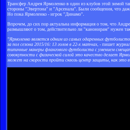
Трансфер Андрея Ярмоленко в один из клубов этой зимой так
стороны "Эвертона" и "Арсенала". Были сообщения, что даж
Но пока Ярмоленко - игрок "Динамо".
Впрочем, до сих пор актуальна информация о том, что Андр
размышляют о том, действительно ли "канонирам" нужен так
"Ярмоленко является одним из самых одаренных футболисто
за пол сезона 2015/16: 13 голов в 22-х матчах
, - пишет журн
типичные манеры флангового футболиста с умением смещать
совокупности с физической силой это качество делает Ярмо
может на скорости пройти сквозь центр защиты, как это в