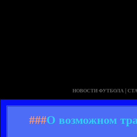
|
НОВОСТИ ФУТБОЛА
СТ
###
О возможном тра