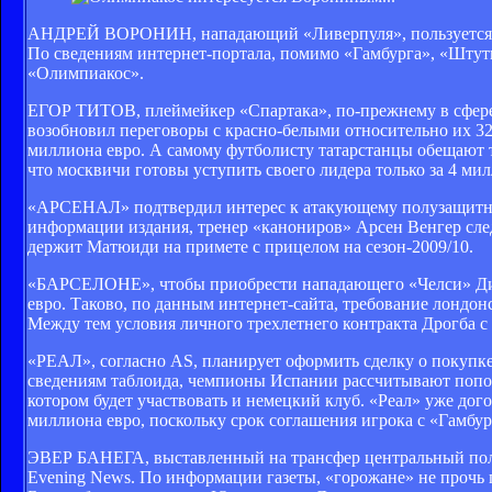
АНДРЕЙ ВОРОНИН, нападающий «Ливерпуля», пользуется спро
По сведениям интернет-портала, помимо «Гамбурга», «Штут
«Олимпиакос».
ЕГОР ТИТОВ, плеймейкер «Спартака», по-прежнему в сфере
возобновил переговоры с красно-белыми относительно их 32
миллиона евро. А самому футболисту татарстанцы обещают та
что москвичи готовы уступить своего лидера только за 4 мил
«АРСЕНАЛ» подтвердил интерес к атакующему полузащитнику
информации издания, тренер «канониров» Арсен Венгер сле
держит Матюиди на примете с прицелом на сезон-2009/10.
«БАРСЕЛОНЕ», чтобы приобрести нападающего «Челси» Дидье
евро. Таково, по данным интернет-сайта, требование лондон
Между тем условия личного трехлетнего контракта Дрогба с
«РЕАЛ», согласно AS, планирует оформить сделку о покупке 
сведениям таблоида, чемпионы Испании рассчитывают попол
котором будет участвовать и немецкий клуб. «Реал» уже дого
миллиона евро, поскольку срок соглашения игрока с «Гамбур
ЭВЕР БАНЕГА, выставленный на трансфер центральный полу
Evening News. По информации газеты, «горожане» не прочь 