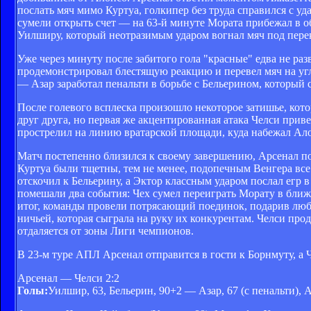
послать мяч мимо Куртуа, голкипер без труда справился с у
сумели открыть счет — на 63-й минуте Мората прибежал в о
Уилширу, который неотразимым ударом вогнал мяч под пере
Уже через минуту после забитого гола "красные" едва не разв
продемонстрировал блестящую реакцию и перевел мяч на уг
— Азар заработал пенальти в борьбе с Бельерином, который с
После голевого всплеска произошло некоторое затишье, кот
друг друга, но первая же акцентированная атака Челси при
прострелил на линию вратарской площади, куда набежал Ало
Матч постепенно близился к своему завершению, Арсенал по
Куртуа были тщетны, тем не менее, подопечным Венгера все
отскочил к Бельерину, а Эктор классным ударом послал егр в
помешали два события: Чех сумел переиграть Морату в ближ
итог, команды провели потрясающий поединок, подарив люби
ничьей, которая сыграла на руку их конкурентам. Челси про
отдаляется от зоны Лиги чемпионов.
В 23-м туре АПЛ Арсенал отправится в гости к Борнмуту, а 
Арсенал — Челси 2:2
Голы:
Уилшир, 63, Бельерин, 90+2 — Азар, 67 (с пенальти), 