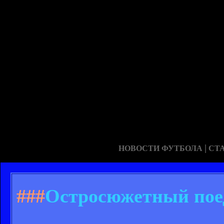
|
НОВОСТИ ФУТБОЛА
СТ
###
Остросюжетный пое