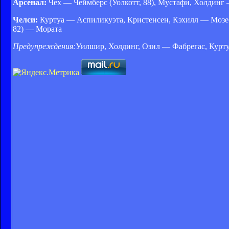
Арсенал:
Чех — Чеймберс (Уолкотт, 88), Мустафи, Холдинг 
Челси:
Куртуа — Аспиликуэта, Кристенсен, Кэхилл — Мозес 
82) — Мората
Предупреждения:
Уилшир, Холдинг, Озил — Фабрегас, Курт