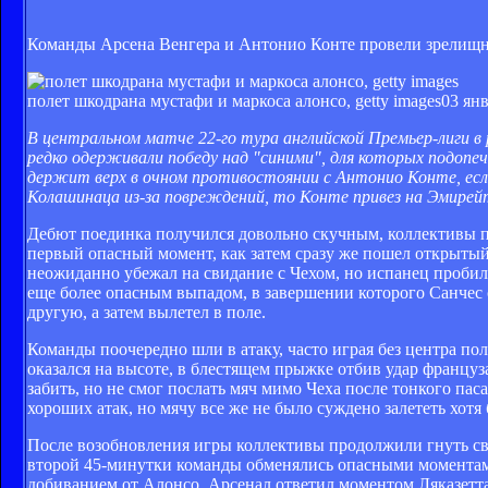
Команды Арсена Венгера и Антонио Конте провели зрелищный
полет шкодрана мустафи и маркоса алонсо, getty images
03 янв
В центральном матче 22-го тура английской Премьер-лиги в 
редко одерживали победу над "синими", для которых подопеч
держит верх в очном противостоянии с Антонио Конте, есл
Колашинаца из-за повреждений, то Конте привез на Эмирей
Дебют поединка получился довольно скучным, коллективы при
первый опасный момент, как затем сразу же пошел открыты
неожиданно убежал на свидание с Чехом, но испанец пробил 
еще более опасным выпадом, в завершении которого Санчес с
другую, а затем вылетел в поле.
Команды поочередно шли в атаку, часто играя без центра пол
оказался на высоте, в блестящем прыжке отбив удар француз
забить, но не смог послать мяч мимо Чеха после тонкого па
хороших атак, но мячу все же не было суждено залететь хотя 
После возобновления игры коллективы продолжили гнуть сво
второй 45-минутки команды обменялись опасными моментами 
добиванием от Алонсо. Арсенал ответил моментом Ляказетта