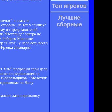
Топ игроков
Лучшие
лендс" в статусе
сборные
 стороны, не тот у "синих"
ому из представителей
и "Истлендс" завтра не
ки Роберто Манчини
р "Сити", у него есть всего
о Фрэнка Лэмпарда.
ст Хэм" поправил свои дела
когда-то перешедшего к
ак и болельщиков. "Молотки"
тендовавшая на Лигу
у может дать передышку