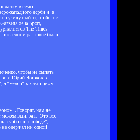
андалом в семье
еро-западного дерби и, в
т на улицу выйти, чтобы не
zzetta della Sport,
журналистов The Times
 последний раз такое было
люченко, чтобы не сыпать
инов и Юрий Жирков в
, а "Челси" в зрелищном
ерном". Говорят, нам не
е можем выиграть. Это все
на субботней победе", –
е не одержал ни одной