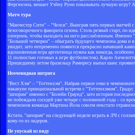
Фергюсона, мешает Уэйну Руни показывать лучшую игру? Ан
Матч тура
"Манчестер Сити" – "Челси". Выиграв пять первых матчей с 
безоговорочного фаворита сезона. Столь резвый старт, по ид
соперник, чтобы выходить на него расслабленным. Именно "г
"Большой четверки" – обыграть будущего чемпиона дома и в
увидит, зато непременно появится прекрасно начавший кам
вдохновенная игра аргентинца нужна как никогда, особенно 
11 полностью готовых к игре футболистов). Карло Анчелотт
Пришедшему летом бразильцу Рамиресу выпал шанс проявить 
Неочевидная интрига
"Вест Хэм" – "Тоттенхэм". Набрав первое очко в чемпионате
накануне принципиальной встречи с "Тоттенхэмом". Градус 
"шпорам" именно с "Болейн Граунд", зато история последних
не побеждали соседей уже четыре с половиной года – со вре
чемпионов команда Мартина Йола совсем некстати отравилас
Кстати, "шпорам" на следующей неделе играть в ЛЧ с голлан
кому-то из лидеров.
Не упускай из виду