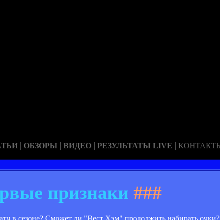
|
|
|
|
АТЬИ
ОБЗОРЫ
ВИДЕО
РЕЗУЛЬТАТЫ LIVE
КОНТАКТ
рвые признаки
###
атч в сезоне? Сможет ли "Вест Хэм" продолжить набирать очки?