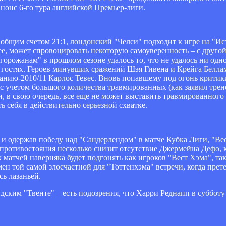
онс 6-го тура английской Премьер-лиги.
общим счетом 21:1, лондонский "Челси" подходит к игре на "Ист
ее, может спровоцировать некоторую самоуверенность – с другой
орожанам" в прошлом сезоне удалось то, что не удалось ни одн
 гостях. Героев минувших сражений Шэя Гивена и Крейга Беллам
панию-2010/11 Карлос Тевес. Вновь попавшему под огонь крити
с учетом большого количества травмированных (как заявил трене
и, в свою очередь, все еще не может выставить травмированног
себя в действительно серьезной схватке.
 и одержав победу над "Сандерлендом" в матче Кубка Лиги, "Ве
противостояния несколько снизит отсутствие Джермейна Дефо, 
 матчей наверняка будет подгонять как игроков "Вест Хэма", т
мен той самой злосчастной для "Тоттенхэма" встречи, когда пре
ь лазаньей.
дским "Твенте" – есть подозрения, что Харри Реднапп в суббот