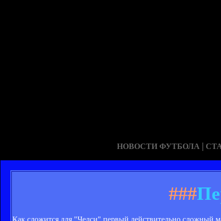
|
НОВОСТИ ФУТБОЛА
СТ
###
Пе
Как сложится для "Челси" первый действительно сложный м