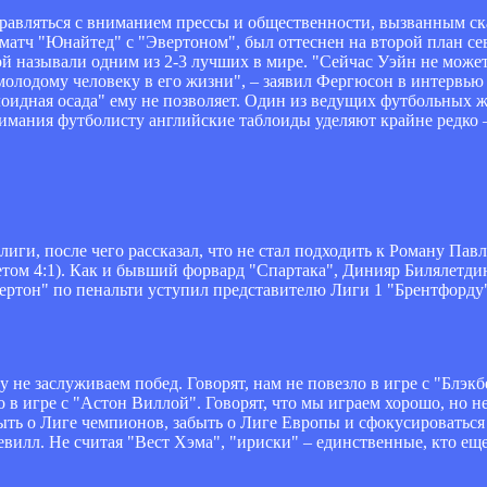
равляться с вниманием прессы и общественности, вызванным ск
матч "Юнайтед" с "Эвертоном", был оттеснен на второй план сев
ой называли одним из 2-3 лучших в мире. "Сейчас Уэйн не може
молодому человеку в его жизни", – заявил Фергюсон в интервью Ga
блоидная осада" ему не позволяет. Один из ведущих футбольных 
нимания футболисту английские таблоиды уделяют крайне редко –
ги, после чего рассказал, что не стал подходить к Роману Пав
четом 4:1). Как и бывший форвард "Спартака", Динияр Билялетд
ертон" по пенальти уступил представителю Лиги 1 "Брентфорду"
у не заслуживаем побед. Говорят, нам не повезло в игре с "Блэкб
о в игре с "Астон Виллой". Говорят, что мы играем хорошо, но н
ыть о Лиге чемпионов, забыть о Лиге Европы и сфокусироваться 
вилл. Не считая "Вест Хэма", "ириски" – единственные, кто ещ