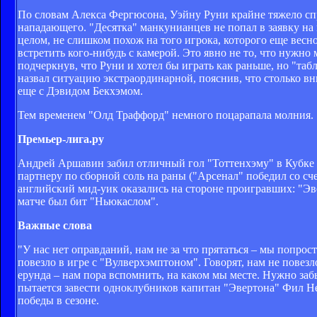
По словам Алекса Фергюсона, Уэйну Руни крайне тяжело сп
нападающего. "Десятка" манкунианцев не попал в заявку на 
целом, не слишком похож на того игрока, которого еще весн
встретить кого-нибудь с камерой. Это явно не то, что нужно 
подчеркнув, что Руни и хотел бы играть как раньше, но "та
назвал ситуацию экстраординарной, пояснив, что столько в
еще с Дэвидом Бекхэмом.
Тем временем "Олд Траффорд" немного поцарапала молния.
Премьер-лига.ру
Андрей Аршавин забил отличный гол "Тоттенхэму" в Кубке ли
партнеру по сборной соль на раны ("Арсенал" победил со с
английский мид-уик оказались на стороне проигравших: "Эв
матче был бит "Ньюкаслом".
Важные слова
"У нас нет оправданий, нам не за что прятаться – мы попрост
повезло в игре с "Вулверхэмптоном". Говорят, нам не повезл
ерунда – нам пора вспомнить, на каком мы месте. Нужно заб
пытается завести одноклубников капитан "Эвертона" Фил Не
победы в сезоне.