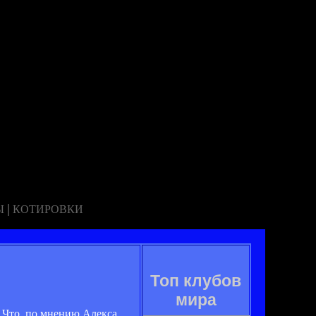
|
Ы
КОТИРОВКИ
Топ клубов
мира
 Что, по мнению Алекса