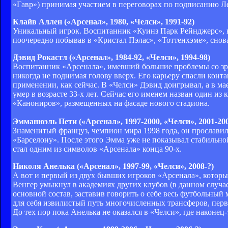
«Гавр») принимая участием в переговорах по подписанию Л
Клайв Аллен («Арсенал», 1980, «Челси», 1991-92)
Уникальный игрок. Воспитанник «Куинз Парк Рейнджерс», ко
поочередно побывав в «Кристал Пэлас», «Тоттенхэме», снов
Дэвид Рокастл («Арсенал», 1984-92, «Челси», 1994-98)
Воспитанник «Арсенала», имевший большие проблемы со зрен
никогда не поднимая голову вверх. Его карьеру спасли конта
применении, как сейчас. В «Челси» Дэвид доигрывал, а в ма
умер в возрасте 33-х лет. Сейчас его именем назван один из
«Канониров», размещенных на фасаде нового стадиона.
Эмманюэль Пети («Арсенал», 1997-2000, «Челси», 2001-20
Знаменитый француз, чемпион мира 1998 года, он прославилс
«Барселону». После этого Эмма уже не показывал стабильно
стал одним из символов «Арсенала» конца 90-х.
Николя Анелька («Арсенал», 1997-99, «Челси», 2008-?)
А вот и первый из двух бывших игроков «Арсенала», которы
Венгер умыкнул в академиях других клубов (в данном случа
основной состав, заставив говорить о себе весь футбольный 
для себя извилистый путь многочисленных трансферов, перв
До тех пор пока Анелька не оказался в «Челси», где наконец-