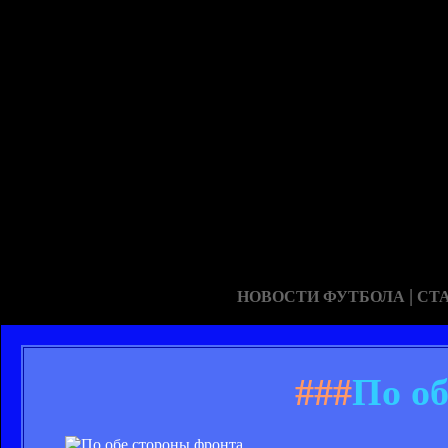
|
НОВОСТИ ФУТБОЛА
СТ
###
По об