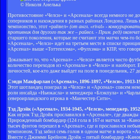
© Николя Анелька
Противостояние «Челси» и «Арсенала» всегда немного не до
соперников и нахождения в разных районах Лондона. Лишь в
чемпионство, этот «райвел»
(от англ. «rival» - конкуриров
противник для другого так же – райвел. - Прим. ред)
окончат
старшего поколения, которые не считают эти матчи чем-то 
«Арсенала», «Челси» идет на третьем месте в списке принци
«Арсенал» выше «Тоттенхэма», «Фулхэма» и КПР, что говорит
Доказывает то, что «Арсенал» - «Челси» является чисто фу
количество переходов из «Арсенала» в «Челси» и наоборот. 
личностей, кое-кто даже выйдет на поле в понедельник, 27 д
Сэнди Макфарлан («Арсенал», 1896-1897, «Челси», 1913-1
Этот шотландец поиграл за «Челси» и «Арсенал» совсем немн
роли инсайда «Ньюкасла» и менеджера «Блэкпула» и «Чарль
североирландского игрока в «Манчестер Сити».
Тэд Дрэйк («Арсенал», 1934-1945, «Челси», менеджер, 1952
Как игрок Тэд Дрэйк прославился в «Арсенале», где дважды 
Прирожденный бомбардир (124 гола в 167-и матчах за «Канон
тысяч фунтов перешел в «Арсенал», где и прославился небыва
чемпионом, Тэд забил семь голов в одном матче в ворота «А
Вместе с Джимми Брейном Дрэйк – пятый бомбардир «Канон