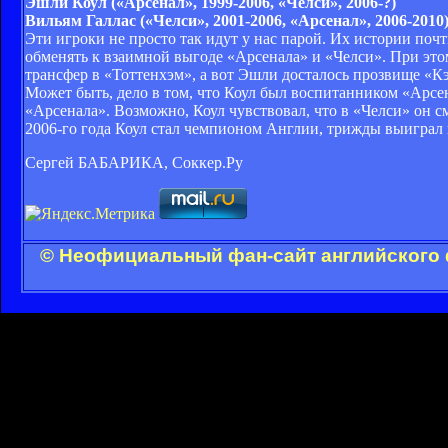
Эшли Коул («Арсенал», 1999-2006, «Челси», 2006-?)
Вильям Галлас («Челси», 2001-2006, «Арсенал», 2006-2010
Эти игроки не просто так идут у нас парой. Их истории почт
обменять к взаимной выгоде «Арсенала» и «Челси». При это
трансфер в «Тоттенхэм», а вот Эшли досталось прозвище «К
Может быть, дело в том, что Коул был воспитанником «Арсен
«Арсенала». Возможно, Коул чувствовал, что в «Челси» он с
2006-го года Коул стал чемпионом Англии, трижды выиграл ку
Сергей БАБАРИКА, Соккер.Ру
© Неофициальный фан-сайт английского 