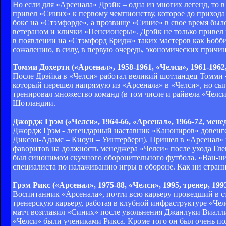
Но если для «Арсенала» Дрэйк – одна из многих легенд, то в
привел «Синих» к первому чемпионству, которое до приход
бокс на «Стэмфорде», а прозвище «Синие» в свое время был
ветераном и клички «Пенсионеры». Дрэйк не только привел 
в появлении на «Стэмфорд Бридж» таких мастеров как Бобб
сожалению, в силу, в первую очередь, экономических причи
Томми Дохерти («Арсенал», 1958-1961, «Челси», 1961-1962
После Дрэйка в «Челси» работал великий шотландец Томми 
который перешел напрямую из «Арсенала» в «Челси», но сыг
тренировал множество команд (в том числе и райвела «Челси
Шотландии.
Джордж Грэм («Челси», 1964-66, «Арсенал», 1966-72, менед
Джордж Грэм - легендарный наставник «Канониров» довенг
Диксон-Адамс – Киоун – Уинтерберн). Пришел в «Арсенал» и
фаворитов на должность менеджера «Челси» после ухода Глен
был синонимом скучного оборонительного футбола. «Ван-нил т
специалиста по налаживанию игры в обороне. Как ни странн
Грэм Рикс («Арсенал», 1975-88, «Челси», 1995, тренер, 199
Воспитанник «Арсенала», почти всю карьеру проведший в ста
тренерскую карьеру, работая в клубной инфраструктуре «Чел
матч возглавил «Синих» после увольнения Джанлуки Виалл
«Челси» были учениками Рикса. Кроме того он был очень по