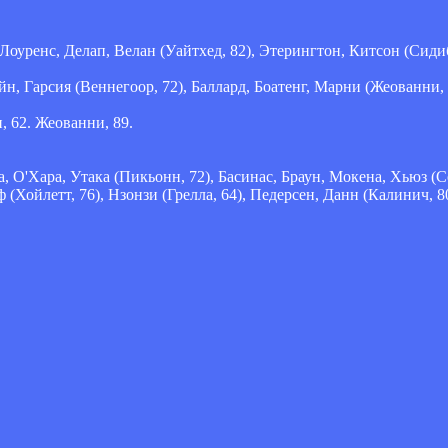
оуренс, Делап, Велан (Уайтхед, 82), Этерингтон, Китсон (Сидиб
 Гарсия (Веннегоор, 72), Баллард, Боатенг, Марни (Жеованни, 
и, 62. Жеованни, 89.
О'Хара, Утака (Пикьонн, 72), Басинас, Браун, Мокена, Хьюз (Со
Хойлетт, 76), Нзонзи (Грелла, 64), Педерсен, Данн (Калинич, 80