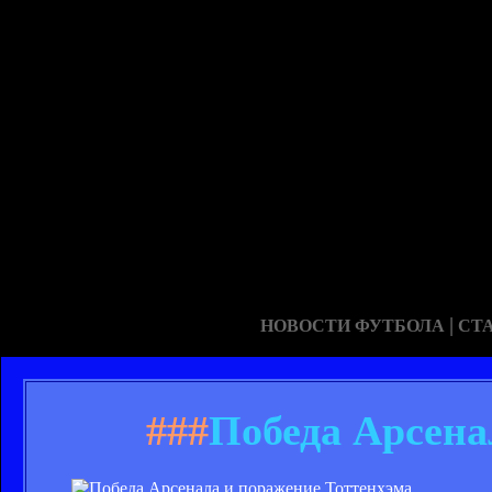
|
НОВОСТИ ФУТБОЛА
СТ
###
Победа Арсена