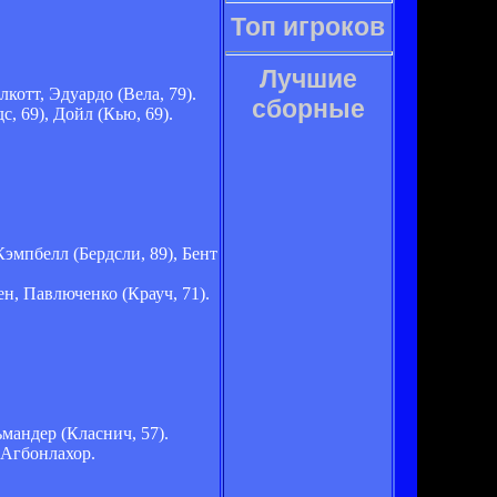
Топ игроков
Лучшие
котт, Эдуардо (Вела, 79).
сборные
, 69), Дойл (Кью, 69).
эмпбелл (Бердсли, 89), Бент
ен, Павлюченко (Крауч, 71).
мандер (Класнич, 57).
 Агбонлахор.