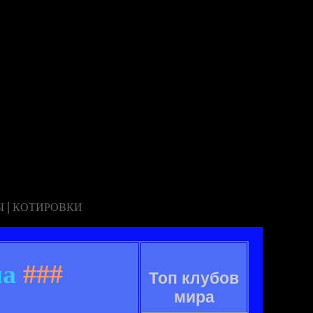
|
Ы
КОТИРОВКИ
ма
###
Топ клубов
мира