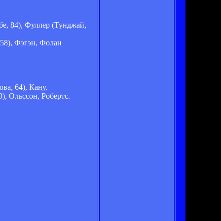
е, 84), Фуллер (Тунджай,
58), Фэгэн, Фолан
ва, 64), Кану.
), Ольссон, Робертс.