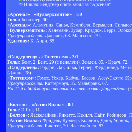
© Никлас Бендтнер опять забил за "Арсенал"
«Арсенал» - «Вулверхэмптон» - 1:0
Голы:
Бендтнер, 90.
«Арсенал»:
Альмуния, Санья, Кэмпбелл, Вермален, Сильвестр,
«
Вулверхэмптон»:
Ханеманн, Зубар, Крэддок, Берра, Элокоб
Предупреждения:
Джервис, 63. Мансьенн, 79.
Удаления:
К. Анри, 65.
«Сандерленд» - «Тоттенхэм» - 3:1
Голы:
Бент, 2. Бент, 29 (с пенальти). Зенден, 85. - Крауч, 72.
«
Сандерленд
»
:
Гордон, Да Силва, Тернер, Фердинанд, Мейлер
(Джонс, 78).
«
Тоттенхэм»:
Гомес, Уокер, Кабуль, Бассон, Ассу-Экотто (Кр
Предупреждения:
Каттермоул, 35. Мальбранк, 67.
На 41-й и 60-йминуте пенальти не реализовал ДарренБент («
«
Болтон» - «Астон Вилла» - 0:1
Голы
: Э.Янг, 11.
«Болтон»:
Яаскелайнен, Рикеттс, Кэхилл, Найт, Робинсон, Ли
«
Астон Вилла»:
Фридель, Куэльяр, Коллинз, Данн, Уорнок, Э
Предупреждения:
Рикеттс, 20. Яаскелайнен, 83.