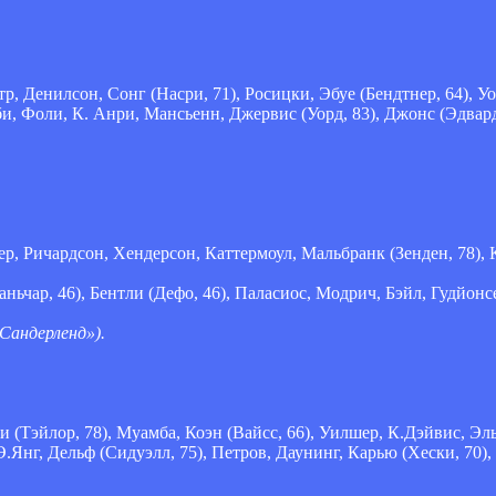
 Денилсон, Сонг (Насри, 71), Росицки, Эбуе (Бендтнер, 64), Уол
и, Фоли, К. Анри, Мансьенн, Джервис (Уорд, 83), Джонс (Эдвардс
, Ричардсон, Хендерсон, Каттермоул, Мальбранк (Зенден, 78), К
аньчар, 46), Бентли (Дефо, 46), Паласиос, Модрич, Бэйл, Гудйонс
Сандерленд»).
 (Тэйлор, 78), Муамба, Коэн (Вайсс, 66), Уилшер, К.Дэйвис, Эль
.Янг, Дельф (Сидуэлл, 75), Петров, Даунинг, Карью (Хески, 70),