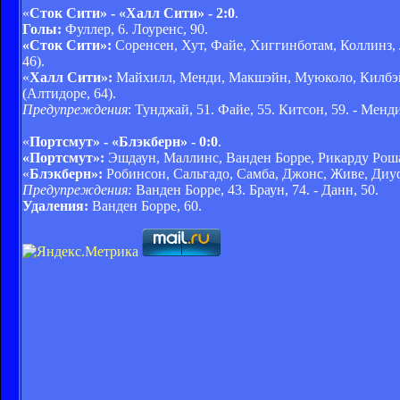
«
Сток Сити» - «Халл Сити» - 2:0
.
Голы:
Фуллер, 6. Лоуренс, 90.
«Сток Сити»:
Соренсен, Хут, Файе, Хиггинботам, Коллинз, Л
46).
«
Халл Сити»:
Майхилл, Менди, Макшэйн, Муюколо, Килбэйн,
(Алтидоре, 64).
Предупреждения
: Тунджай, 51. Файе, 55. Китсон, 59. - Менд
«
Портсмут» - «Блэкберн» - 0:0
.
«Портсмут»:
Эшдаун, Маллинс, Ванден Борре, Рикарду Роша, 
«
Блэкберн»:
Робинсон, Сальгадо, Самба, Джонс, Живе, Диуф (
Предупреждения:
Ванден Борре, 43. Браун, 74. - Данн, 50.
Удаления:
Ванден Борре, 60.