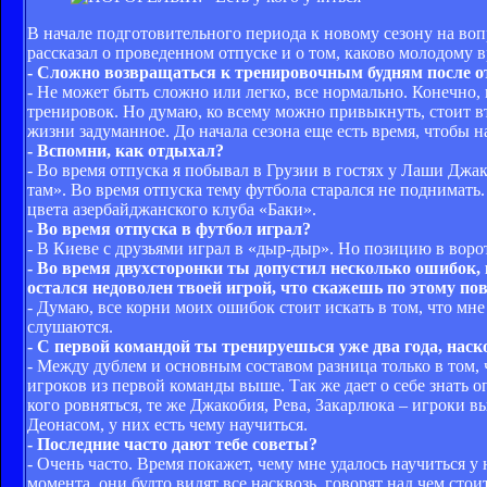
В начале подготовительного периода к новому сезону на во
рассказал о проведенном отпуске и о том, каково молодому 
- Сложно возвращаться к тренировочным будням после о
- Не может быть сложно или легко, все нормально. Конечно, 
тренировок. Но думаю, ко всему можно привыкнуть, стоит вт
жизни задуманное. До начала сезона еще есть время, чтобы н
- Вспомни, как отдыхал?
- Во время отпуска я побывал в Грузии в гостях у Лаши Джа
там». Во время отпуска тему футбола старался не поднимать
цвета азербайджанского клуба «Баки».
- Во время отпуска в футбол играл?
- В Киеве с друзьями играл в «дыр-дыр». Но позицию в ворот
- Во время двухсторонки ты допустил несколько ошибок, 
остался недоволен твоей игрой, что скажешь по этому по
- Думаю, все корни моих ошибок стоит искать в том, что мне 
слушаются.
- С первой командой ты тренируешься уже два года, нас
- Между дублем и основным составом разница только в том,
игроков из первой команды выше. Так же дает о себе знать 
кого ровняться, те же Джакобия, Рева, Закарлюка – игроки 
Деонасом, у них есть чему научиться.
- Последние часто дают тебе советы?
- Очень часто. Время покажет, чему мне удалось научиться у
момента, они будто видят все насквозь, говорят над чем стои