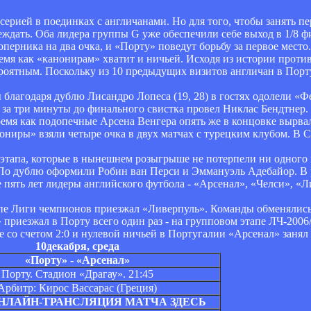
рией в поединках с англичанами. Но для того, чтобы занять пер
еждать. Оба лидера группы G уже обеспечили себе выход в 1/8 ф
перника на два очка, и «Порту» поведут борьбу за первое место.
емя как «канонирам» хватит и ничьей. Исходя из истории проти
роятным. Поскольку из 10 предыдущих визитов англичан в Порт
 благодаря дублю Лисандро Лопеса (19, 28) в гостях одолели «Фе
за три минуты до финального свистка провел Никлас Бендтнер.
время как подопечные Арсена Венгера опять же в концовке вырвал
ониры» взяли четыре очка в двух матчах с турецким клубом. В 
 этапа, которые в нынешнем розыгрыше не потерпели ни одного
. По дублю оформили Робин ван Перси и Эммануэль Адебайор. В
 пять лет лидеры английского футбола - «Арсенал», «Челси», «
пе Лиги чемпионов приезжал «Ливерпуль». Команды обменялись
» приезжал в Порту всего один раз - на групповом этапе ЛЧ-2006/
 со счетом 2:0 и нулевой ничьей в Португалии «Арсенал» занял 
10декабря, среда
«Порту» - «Арсенал»
Порту. Стадион «Драгау». 21:45
Арбитр: Кирос Вассарас (Греция)
НЛАЙН-ТРАНСЛЯЦИЯ МАТЧА ЗДЕСЬ