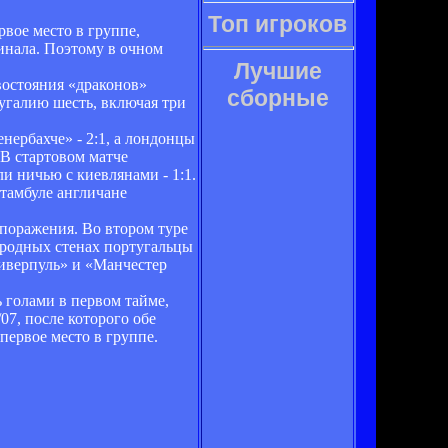
Топ игроков
вое место в группе,
инала. Поэтому в очном
Лучшие
востояния «драконов»
сборные
угалию шесть, включая три
нербахче» - 2:1, а лондонцы
 В стартовом матче
и ничью с киевлянами - 1:1.
Стамбуле англичане
 поражения. Во втором туре
 родных стенах португальцы
Ливерпуль» и «Манчестер
 голами в первом тайме,
07, после которого обе
первое место в группе.