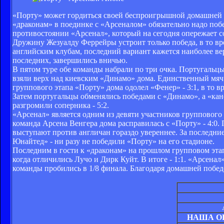
«Порту» может гордиться своей беспроигрышной домашней се
«драконам» в поединке с «Арсеналом» обязательно надо поб
противостоянии «Арсенал», который на сегодня опережает со
Дружину Жезуалду Феррейры устроит только победа, в то вр
английским клубам, последний вариант кажется наиболее ве
последних, завершились вничью.
В пятом туре обе команды набрали по три очка. Португальцы
взяли верх над киевским «Динамо» дома. Единственный мяч 
группового этапа «Порту» дома одолел «Фенер» - 3:1, в то 
Затем португальцы обменялись победами с «Динамо», а «кан
разгромили соперника - 5:2.
«Арсенал» является одним из девяти участников группового
команда Арсена Венгера дома расправилась с «Порту» - 4:0
выступают против англичан гораздо увереннее. За последние
Юнайтед» - ни разу не победили «Порту» на его стадионе.
Последним в гости к «драконам» на прошлом групповом эта
когда отличились Лучо и Дирк Куйт. В итоге - 1:1. «Арсенал
команды пробились в 1/8 финала. Благодаря домашней победе
НАША О