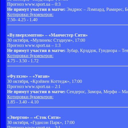
Прогноз www.sport.ua – 0:3
Не примут участия в матче:
Эндрюс – Лэмпард, Рамирес, Б
Котировки букмекеров:
7.50- 4.25 - 1.40
«Вулверхэмптон» – «Манчестер Сити»
30 октября, «Мулинекс Стэдиум», 17:00
Прогноз www.sport.ua – 1:3
Не примут участия в матче:
Зубар, Крэддок, Гуидиора – Тев
Котировки букмекеров:
4.75 - 3.50 - 1.72
«Фулхэм» – «Уиган»
30 октября, «Крэйвен Коттедж», 17:00
Прогноз www.sport.ua – 2:1
Не примут участия в матче:
Сендерос, Замора, Мерфи – Ма
Котировки букмекеров:
1.85 - 3.40 - 4.10
«Эвертон» – «Сток Сити»
30 октября, «Гудисон Парк», 17:00
Прогноз www.sport.ua – 2:1