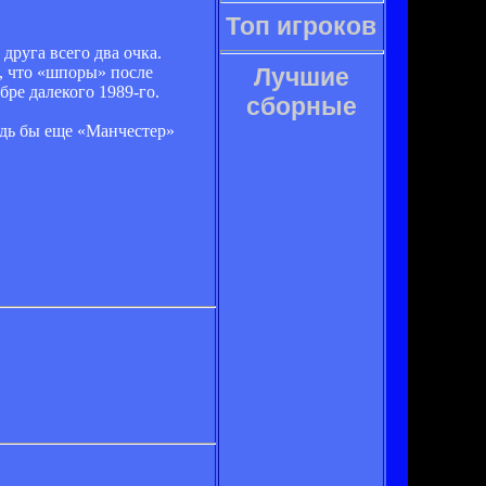
Топ игроков
друга всего два очка.
о, что «шпоры» после
Лучшие
бре далекого 1989-го.
сборные
удь бы еще «Манчестер»