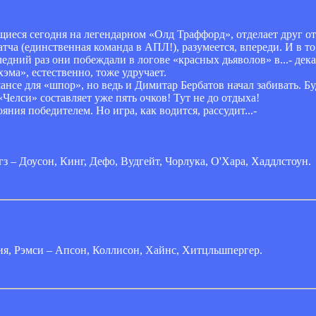
еся сегодня на легендарном «Олд Траффорд», отделает друг от 
ча (единственная команда в АПЛ!), разумеется, впереди. И в т
дний раз они побеждали в логове «красных дьяволов» в...- дека
ма», естественно, тоже удручает.
ансе для «шпор», но ведь и Димитар Бербатов начал забивать. Б
«Челси» составляет уже пять очков! Тут не до отдыха!
ния победителем. Но игра, как водится, рассудит...-
з – Доусон, Кинг, Дефо, Вудгейт, Чорлука, О'Хара, Хаддлстоун.
я, Рэмси – Апсон, Коллисон, Хайнс, Хитцльшпергер.