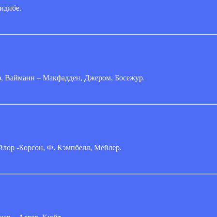
идибе.
ф, Вайманн – Макфадден, Джером, Босежур.
йлор -Корсон, Ф. Кэмпбелл, Мейлер.