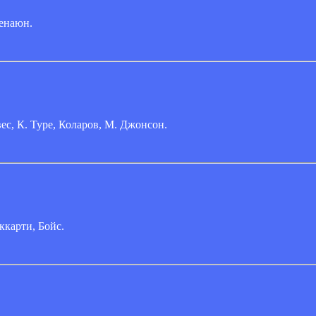
енаюн.
ес, К. Туре, Коларов, М. Джонсон.
ккарти, Бойс.