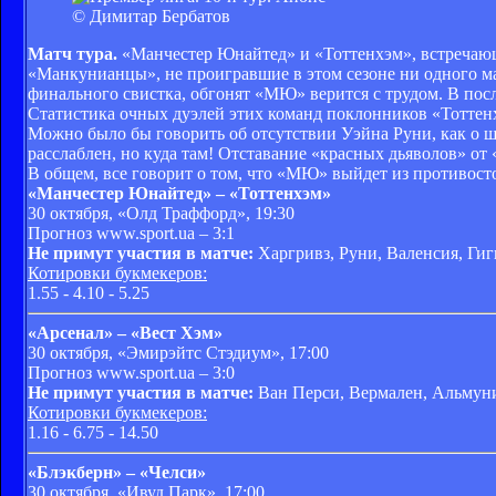
© Димитар Бербатов
Матч тура.
«Манчестер Юнайтед» и «Тоттенхэм», встречающи
«Манкунианцы», не проигравшие в этом сезоне ни одного мат
финального свистка, обгонят «МЮ» верится с трудом. В после
Статистика очных дуэлей этих команд поклонников «Тоттенхэ
Можно было бы говорить об отсутствии Уэйна Руни, как о ш
расслаблен, но куда там! Отставание «красных дьяволов» от 
В общем, все говорит о том, что «МЮ» выйдет из противостоя
«Манчестер Юнайтед» – «Тоттенхэм»
30 октября, «Олд Траффорд», 19:30
Прогноз www.sport.ua – 3:1
Не примут участия в матче:
Харгривз, Руни, Валенсия, Гигг
Котировки букмекеров:
1.55 - 4.10 - 5.25
«Арсенал» – «Вест Хэм»
30 октября, «Эмирэйтс Стэдиум», 17:00
Прогноз www.sport.ua – 3:0
Не примут участия в матче:
Ван Перси, Вермален, Альмуни
Котировки букмекеров:
1.16 - 6.75 - 14.50
«Блэкберн» – «Челси»
30 октября, «Ивуд Парк», 17:00