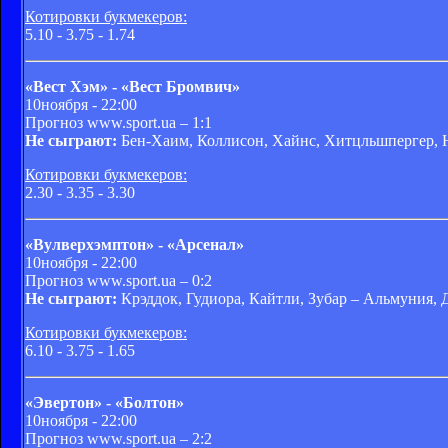
Котировки букмекеров:
5.10 - 3.75 - 1.74
«Вест Хэм» - «Вест Бромвич»
10ноября - 22:00
Прогноз www.sport.ua – 1:1
Не сыграют:
Бен-Хаим, Коллисон, Хайнс, Хитцльшпергер, 
Котировки букмекеров:
2.30 - 3.35 - 3.30
«Вулверхэмптон» - «Арсенал»
10ноября - 22:00
Прогноз www.sport.ua – 0:2
Не сыграют:
Крэддок, Гудиора, Кайтли, Зубар – Альмуния, 
Котировки букмекеров:
6.10 - 3.75 - 1.65
«Эвертон» - «Болтон»
10ноября - 22:00
Прогноз www.sport.ua – 2:2