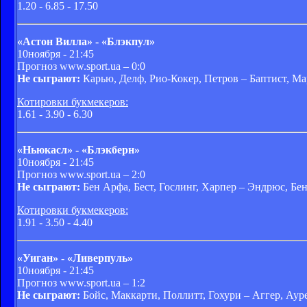
1.20 - 6.85 - 17.50
«Астон Вилла» - «Блэкпул»
10ноября - 21:45
Прогноз www.sport.ua – 0:0
Не сыграют:
Карью, Делф, Рио-Кокер, Петров – Баптист, Ма
Котировки букмекеров:
1.61 - 3.90 - 6.30
«Ньюкасл» - «Блэкберн»
10ноября - 21:45
Прогноз www.sport.ua – 2:0
Не сыграют:
Бен Арфа, Бест, Гослинг, Харпер – Эндрюс, Бе
Котировки букмекеров:
1.91 - 3.50 - 4.40
«Уиган» - «Ливерпуль»
10ноября - 21:45
Прогноз www.sport.ua – 1:2
Не сыграют:
Бойс, Маккарти, Поллитт, Гохури – Аггер, Аур