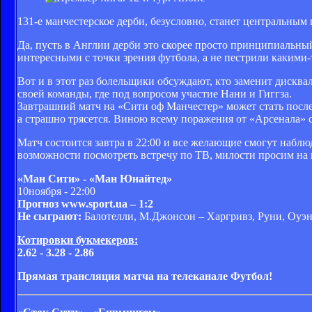
131-е манчестерское дерби, безусловно, станет центральным
Да, пусть в Англии дерби это скорее просто принципиальный
интересными с точки зрения футбола, а не пестрили каким
Вот и в этот раз болельщики обсуждают, кто заменит дискв
своей команды, где под вопросом участие Нани и Гиггза.
Завтрашний матч на «Сити оф Манчестер» может стать посл
а страшно трясется. Виною всему поражения от «Арсенала»
Матч состоится завтра в 22:00 и все желающие смогут наблюд
возможности посмотреть встречу по ТВ, милости просим на
«Ман Сити» - «Ман Юнайтед»
10ноября - 22:00
Прогноз
www.sport.ua
– 1:2
Не сыграют:
Балотелли, М.Джонсон – Харгривз, Руни, Оуэн
Котировки букмекеров:
2.62 - 3.28 - 2.86
Прямая трансляция матча на телеканале Футбол!