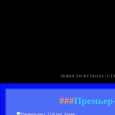
|
НОВОСТИ ФУТБОЛА
СТ
###
Премьер-