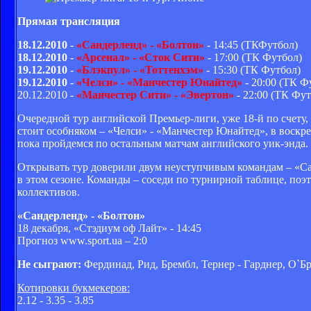
Прямая трансляция
18.12.2010
-
«Сандерленд» - «Болтон»
- 14:45 (ТКФутбол)
18.12.2010
-
«Арсенал» - «Сток Сити»
- 17:00 (ТК Футбол)
19.12.2010
-
«Блэкпул» - «Тоттенхэм»
- 15:30 (ТК Футбол)
19.12.2010
-
«Челси» - «Манчестер Юнайтед»
- 20:00 (ТК Ф
20.12.2010 -
«Манчестер Сити» - «Эвертон»
- 22:00 (ТК Фут
Очередной тур английской Премьер-лиги, уже 18-й по счету,
стоит особняком – «Челси» - «Манчестер Юнайтед», в воскре
пока пройдемся по остальным матчам английского уик-энда.
Открывать тур доверили двум неуступчивым командам – «Сан
в этом сезоне. Команды – соседи по турнирной таблице, поэ
коллективов.
«Сандерленд» - «Болтон»
18 декабря, «Стэдиум оф Лайт» - 14:45
Прогноз www.sport.ua – 2:0
Не сыграют:
Фердинад, Рид, Брембл, Тернер - Гарднер, О`Б
Котировки букмекеров:
2.12 - 3.35 - 3.85