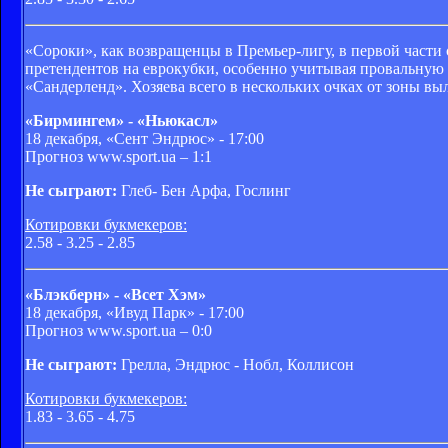
«Сороки», как возвращенцы в Премьер-лигу, в первой части 
претендентов на еврокубки, особенно учитывая провальную 
«Сандерленд». Хозяева всего в нескольких очках от зоны выл
«Бирмингем» - «Ньюкасл»
18 декабря, «Сент Эндрюс» - 17:00
Прогноз www.sport.ua – 1:1
Не сыграют:
Глеб- Бен Арфа, Гослинг
Котировки букмекеров:
2.58 - 3.25 - 2.85
«Блэкберн» - «Всет Хэм»
18 декабря, «Ивуд Парк» - 17:00
Прогноз www.sport.ua – 0:0
Не сыграют:
Грелла, Эндрюс - Нобл, Коллисон
Котировки букмекеров:
1.83 - 3.65 - 4.75