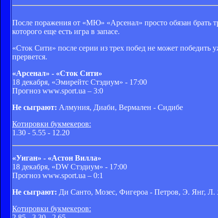
После поражения от «МЮ» «Арсенал» просто обязан брать тр
которого еще есть игра в запасе.
«Сток Сити» после серии из трех побед не может победить у
прервется.
«Арсенал» - «Сток Сити»
18 декабря, «Эмирейтс Стэдиум» - 17:00
Прогноз www.sport.ua – 3:0
Не сыграют:
Алмуния, Диаби, Вермален - Сидибе
Котировки букмекеров:
1.30 - 5.55 - 12.20
«Уиган» - «Астон Вилла»
18 декабря, «DW Стэдиум» - 17:00
Прогноз www.sport.ua – 0:1
Не сыграют:
Ди Санто, Мозес, Фигероа - Петров, Э. Янг, Л.
Котировки букмекеров:
2.85 - 3.30 - 2.65