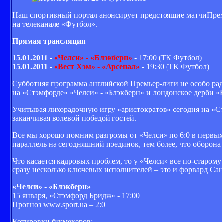
Наш спортивный портал анонсирует предстоящие матчиПрем
на телеканале «Футбол».
Прямая трансляция
15.01.2011
-
«Челси» - «Блэкберн»
- 17:00 (ТК Футбол)
15.01.2011
-
«Вест Хэм» - «Арсенал»
- 19:30 (ТК Футбол)
Субботняя программа английской Премьер-лиги не особо рад
на «Стэмфорде» «Челси» - «Блэкберн» и лондонское дерби «
Учитывая лихорадочную игру «аристократов» сегодня на «Ст
заканчивая волевой победой гостей.
Все мы хорошо помним разгромы от «Челси» по 6:0 в первых
параллель на сегодняшний поединок, тем более, что оборона 
Что касается кадровых проблем, то у «Челси» все по-старому
сразу несколько ключевых исполнителей – это и форвард Са
«Челси» - «Блэкберн»
15 января, «Стэмфорд Бридж» - 17:00
Прогноз www.sport.ua – 2:0
Котировки букмекеров: