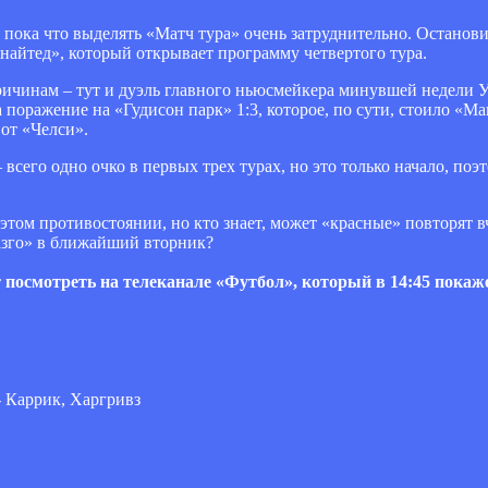
пока что выделять «Матч тура» очень затруднительно. Останови
найтед», который открывает программу четвертого тура.
ичинам – тут и дуэль главного ньюсмейкера минувшей недели 
 поражение на «Гудисон парк» 1:3, которое, по сути, стоило «М
 от «Челси».
– всего одно очко в первых трех турах, но это только начало, по
 этом противостоянии, но кто знает, может «красные» повторя
азго» в ближайший вторник?
т посмотреть на телеканале «Футбол», который в 14:45 покаж
- Каррик, Харгривз