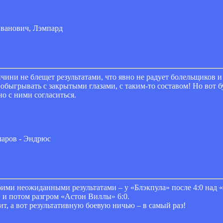
Иванович, Лэмпард
нчини не блещет результатами, что явно не радует болельщиков 
быгрывать с закрытыми глазами, с таким-то составом! Но вот 
о с ними согласиться.
ларов - Эндрюс
ими неожиданными результатами – у «Блэкпула» после 4:0 над «
 и потом разгром «Астон Виллы» 6:0.
т, а вот результативную боевую ничью – в самый раз!