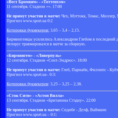
«Вест Бромвич» - «Тоттенхэм»
11 сентября. Стадион «». 17:00
Не примут участия в матче:
Чех, Мэттокк, Томас, Миллер, 
Прогноз www.sport.ua 0:2
Котировки букмекеров:
3,65 – 3,4 – 2,15.
Бирмингемцы усилились Александром Глебом в последний ден
белорус травмировался в матче за сборную.
«Бирмингем» - «Ливерпуль»
12 сентября. Стадион «Сент-Эндрюс». 18:00
Не примут участия в матче:
Глеб, Парнаби, Филлипс - Куйт
Прогноз www.sport.ua– 0:3:
Котировки букмекеров
: 3,25 – 3,25 – 2,38.
«Сток Сити» - «Астон Вилла»
13 сентября. Стадион «Британниа Стэдиу». 22:00
Не примут участия в матче:
Сидибе - Делф, Вайманн
Прогноз www.sport.ua – 0:1: