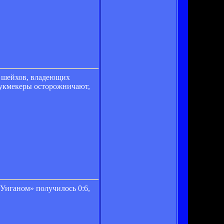
и шейхов, владеющих
букмекеры осторожничают,
Уиганом» получилось 0:6,