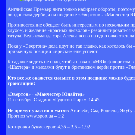
Английская Премьер-лига только набирает обороты, поэтому 
лондонском дерби, а на поединке «Эвертон» - «Манчестер Ю
Противостояние обещает быть интересным по нескольким пр
клубом, и желание «красных дьяволов» реабилитироваться за
титула. Ведь команда сэра Алекса всего на одно очко отстала
Пока у «Эвертона» дела идут не так гладко, как хотелось бы 
привычную позиции «ириски» еще успеют.
К гадалке ходить не надо, чтобы назвать «МЮ» фаворитом в
«Шахтера» и мыслями будут в британском дерби против «Гл
Кто все же окажется сильнее в этом поединке можно буде
трансляции!
«Эвертон» - «Манчестер Юнайтед»
11 сентября. Стадион «Гудисон Парк». 14:45
Не примут участия в матче:
Аничебе, Саа, Родвелл, Якубу 
Прогноз www.sport.ua – 1:2
Котировки букмекеров:
4,35 – 3,5 – 1,92