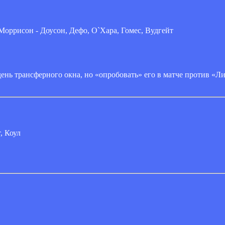
Моррисон - Доусон, Дефо, О`Хара, Гомес, Вудгейт
ь трансферного окна, но «опробовать» его в матче против «Лив
, Коул