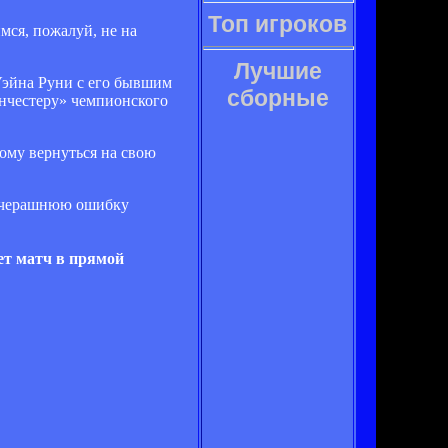
Топ игроков
мся, пожалуй, не на
Лучшие
Уэйна Руни с его бывшим
сборные
анчестеру» чемпионского
этому вернуться на свою
т вчерашнюю ошибку
ет матч в прямой