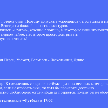
, потеряв очки. Поэтому допускать «сюрпризов», пусть даже в м
у Венгера на ближайшие несколько туров.
пчивой «Брагой», хочешь не хочешь, а некоторые силы экономит
 первом тайме, а во втором просто доигрывать.
 нужно начинать!
н Перси, Уолкотт, Вермален - Яаскелайнен, Дэвис
юще! К сожалению, соперники сейчас в разных весовых категориях
 если не отобрать очки, то хотя бы проиграть достойно.
стно, любая серия когда-нибудь да прервется, почему бы не обор
 телеканале «Футбол» в 17:00!