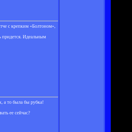
атче с крепким «Болтоном»,
ь придется. Идеальным
, а то была бы рубка!
вать ее сейчас?