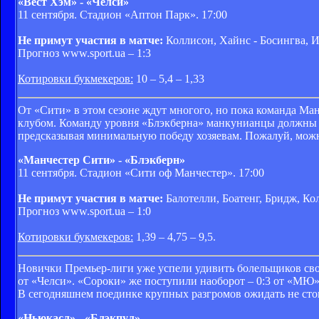
«Вест Хэм» - «Челси»
11 сентября. Стадион «Аптон Парк». 17:00
Не примут участия в матче:
Коллисон, Хайнс - Босингва, 
Прогноз www.sport.ua – 1:3
Котировки букмекеров:
10 – 5,4 – 1,33
От «Сити» в этом сезоне ждут многого, но пока команда Ма
клубом. Команду уровня «Блэкберна» манкунианцы должны о
предсказывая минимальную победу хозяевам. Пожалуй, можн
«Манчестер Сити» - «Блэкберн»
11 сентября. Стадион «Сити оф Манчестер». 17:00
Не примут участия в матче:
Балотелли, Боатенг, Бридж, Ко
Прогноз www.sport.ua – 1:0
Котировки букмекеров:
1,39 – 4,75 – 9,5.
Новички Премьер-лиги уже успели удивить болельщиков сво
от «Челси». «Сороки» же поступили наоборот – 0:3 от «МЮ»
В сегодняшнем поединке крупных разгромов ожидать не стои
«Ньюкасл» - «Блэкпул»