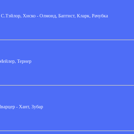
 С.Тэйлор, Хиско - Олмонд, Баптист, Кларк, Рачубка
Мейлер, Тернер
варцер - Хант, Зубар