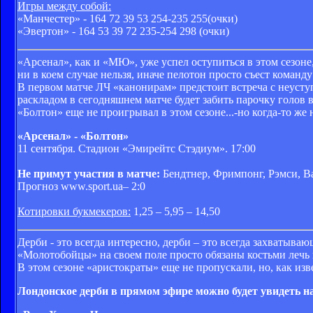
Игры между собой:
«Манчестер» - 164 72 39 53 254-235 255(очки)
«Эвертон» - 164 53 39 72 235-254 298 (очки)
«Арсенал», как и «МЮ», уже успел оступиться в этом сезоне
ни в коем случае нельзя, иначе пелотон просто съест команд
В первом матче ЛЧ «канонирам» предстоит встреча с неусту
раскладом в сегодняшнем матче будет забить парочку голов в
«Болтон» еще не проигрывал в этом сезоне...-но когда-то же
«Арсенал» - «Болтон»
11 сентября. Стадион «Эмирейтс Стэдиум». 17:00
Не примут участия в матче:
Бендтнер, Фримпонг, Рэмси, Ва
Прогноз www.sport.ua– 2:0
Котировки букмекеров:
1,25 – 5,95 – 14,50
Дерби - это всегда интересно, дерби – это всегда захватыва
«Молотобойцы» на своем поле просто обязаны костьми лечь и,
В этом сезоне «аристократы» еще не пропускали, но, как изве
Лондонское дерби в прямом эфире можно будет увидеть на