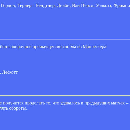
Гордон, Тернер – Бендтнер, Диаби, Ван Перси, Уолкотт, Фримпо
я безоговорочное преимущество гостям из Манчестера
, Лескотт
 получится проделать то, что удавалось в предыдущих матчах – 
лять обороты.