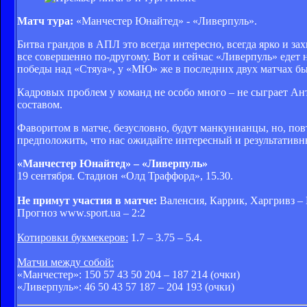
Матч тура:
«Манчестер Юнайтед» - «Ливерпуль».
Битва грандов в АПЛ это всегда интересно, всегда ярко и з
все совершенно по-другому. Вот и сейчас «Ливерпуль» едет 
победы над «Стяуа», у «МЮ» же в последних двух матчах б
Кадровых проблем у команд не особо много – не сыграет Ан
составом.
Фаворитом в матче, безусловно, будут манкунианцы, но, пов
предположить, что нас ожидайте интересный и результативн
«Манчестер Юнайтед» – «Ливерпуль»
19 сентября. Стадион «Олд Траффорд», 15.30.
Не примут участия в матче:
Валенсия, Каррик, Харгривз – 
Прогноз www.sport.ua – 2:2
Котировки букмекеров:
1.7 – 3.75 – 5.4.
Матчи между собой:
«Манчестер»: 150 57 43 50 204 – 187 214 (очки)
«Ливерпуль»: 46 50 43 57 187 – 204 193 (очки)