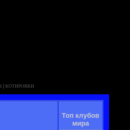
|
Ы
КОТИРОВКИ
Топ клубов
мира