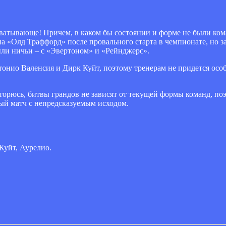
ахватывающе! Причем, в каком бы состоянии и форме не были ком
на «Олд Траффорд» после провального старта в чемпионате, но з
ыли ничьи – с «Эвертоном» и «Рейнджерс».
тонио Валенсия и Дирк Куйт, поэтому тренерам не придется особ
торюсь, битвы грандов не зависят от текущей формы команд, по
ый матч с непредсказуемым исходом.
Куйт, Аурелио.