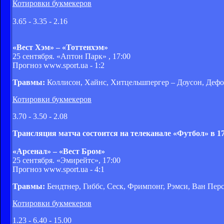
Котировки букмекеров
3.65 - 3.35 - 2.16
«
Вест Хэм
»
–
«
Тоттенхэм»
25 сентября.
«
Аптон Парк
»
, 17:00
Прогноз www.sport.ua - 1:2
Травмы:
Коллисон, Хайнс, Хитцельшпергер – Доусон, Дефо,
Котировки букмекеров
3.70 - 3.50 - 2.08
Трансляция матча состоится на телеканале «Футбол» в 17
«
Арсенал
»
–
«
Вест Бром»
25 сентября.
«
Эмирейтс
»
, 17:00
Прогноз www.sport.ua - 4:1
Травмы:
Бендтнер, Гиббс, Сеск, Фримпонг, Рэмси, Ван Перс
Котировки букмекеров
1.23 - 6.40 - 15.00