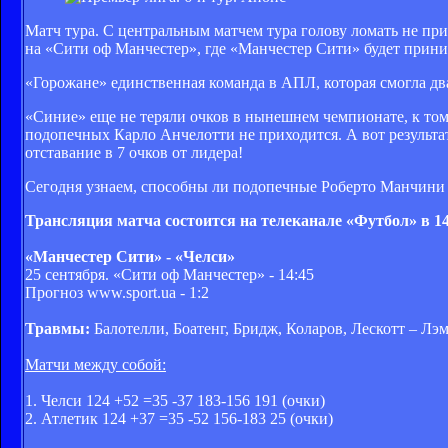
Матч тура. С центральным матчем тура голову ломать не при
на «Сити оф Манчестер», где «Манчестер Сити» будет прини
«Горожане» единственная команда в АПЛ, которая смогла два
«Синие» еще не теряли очков в нынешнем чемпионате, к том
подопечных Карло Анчелотти не приходится. А вот результат
отставание в 7 очков от лидера!
Сегодня узнаем, способны ли подопечные Роберто Манчини р
Трансляция матча состоится на телеканале «Футбол» в 14
«Манчестер Сити» - «Челси»
25 сентября. «Сити оф Манчестер» - 14:45
Прогноз www.sport.ua - 1:2
Травмы:
Балотелли, Боатенг, Бридж, Коларов, Лескотт – Лэм
Матчи между собой:
1. Челси 124 +52 =35 -37 183-156 191 (очки)
2. Атлетик 124 +37 =35 -52 156-183 25 (очки)