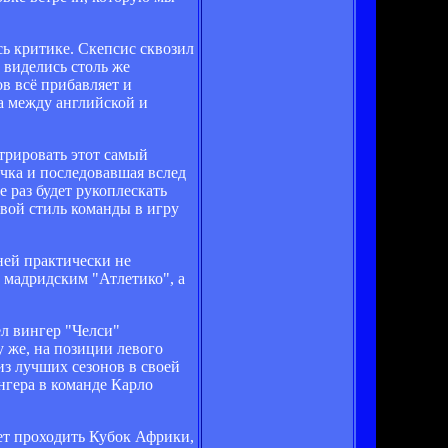
сь критике. Скепсис сквозил
 виделись столь же
в всё прибавляет и
ца между английской и
трировать этот самый
чка и последовавшая вслед
е раз будет рукоплескать
вой стиль команды в игру
ней практически не
 мадридским "Атлетико", а
л вингер "Челси"
у же, на позиции левого
з лучших сезонов в своей
нгера в команде Карло
дет проходить Кубок Африки,