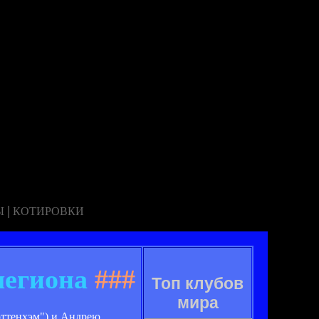
|
Ы
КОТИРОВКИ
легиона
###
Топ клубов
мира
оттенхэм") и Андрею