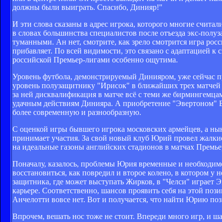
должны были выиграть. Спасибо, Динияр!"
И эти слова сказаны в адрес игрока, которого многие счита
в словах большинства специалистов после отъезда экс-полу
туманными. Ан нет, смотрите, как зрело смотрится игра ро
прибавляет. По всей видимости, это связано с адаптацией к
российской Премьер-лигами особенно ощутима.
Уровень футбола, демонстрируемый Динияром, уже сейчас п
уровень полузащитнику "Ирисок" в ближайших трех матчей П
за ней дисквалификация в матче всё с теми же бирмингемцами
удачным действиям Динияра. А приобретение "Эвертоном" Б
более современную и разнообразную.
С оценкой игры бывшего игрока московских армейцев, а нын
принимает участия. За свой новый клуб Юрий провел жалкие
на идеальные газоны английских стадионов в матчах Премье
Поначалу, казалось, проблемы Юрия временные и необходимо
восстановиться, как повредил и второе колено, в котором у 
защитника, где может выступать Жирков, в "Челси" играет 
карьере. Соответственно, шансов проявить себя на этой поз
Анчелотти вовсе нет. Вот и получается, что найти Юрию поз
Впрочем, вешать нос тоже не стоит. Впереди много игр, и ш