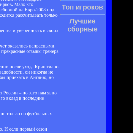
ирков. Мало кто
Топ игроков
 сборной на Евро-2008 под
ходится рассчитывать только
Лучшие
сборные
ства и уверенность в своих
чет оказались напрасными,
и прекрасные отзывы тренера
бенно после ухода Криштиано
надобности, он никогда не
 бы приехать в Англию, но
 России – но зато нам явно
Его вклад в последние
 не только на футбольных
о. И если первый сезон