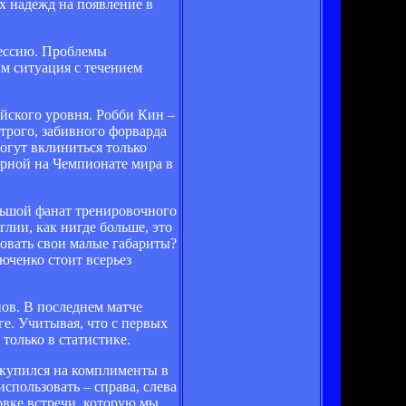
х надежд на появление в
рессию. Проблемы
ым ситуация с течением
йского уровня. Робби Кин –
строго, забивного форварда
огут вклиниться только
борной на Чемпионате мира в
льшой фанат тренировочного
глии, как нигде больше, это
ровать свои малые габариты?
юченко стоит всерьез
ов. В последнем матче
е. Учитывая, что с первых
 только в статистике.
скупился на комплименты в
использовать – справа, слева
овке встречи, которую мы