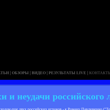
|
|
|
|
АТЬИ
ОБЗОРЫ
ВИДЕО
РЕЗУЛЬТАТЫ LIVE
КОНТАКТ
и и неудачи российского 
ходом еще двух российских игроков - к Роману Павлюченко ("Т