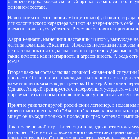
бывшего игрока московского "Спартака" сложился вполне уд
основном составе.
Надо понимать, что любой амбициозный футболист, страдающ
психологического характера влияют на уверенность в себе –
времени только усугубляется. В чем же основные причины не
Харри Реднапп, нынешний наставник "Шпор", вынужден дела
легенда команды, её капитан. Является настоящим лидером и
не стал бы никто из здравомыслящих тренеров. Джермейн Деф
такие качества как настырность и агрессивность. А ведь ест
ЮАР.
Вторая важная составляющая сложной жизненной ситуации Р
процесса. Он не привык выкладываться в нем на сто проценто
важнейший показатель для тренера. Пример Аршавина перед 
Однако, Андрей тренируется с невероятным усердием – и те
поразмыслить о своем отношении к делу, воспитать в себе тв
Приятно удивляет другой российский легионер, в недавнем
своего нынешнего клуба "Эвертон" в рамках чемпионата про
минут он выходит только в последних трех встречах чемпиона
Так, после первой игры Билялетдинова, где он отметился м
его адрес: "Он не использовал много моментов, однако много 
или в центре поля. Он просто выходит на матчи и делает на