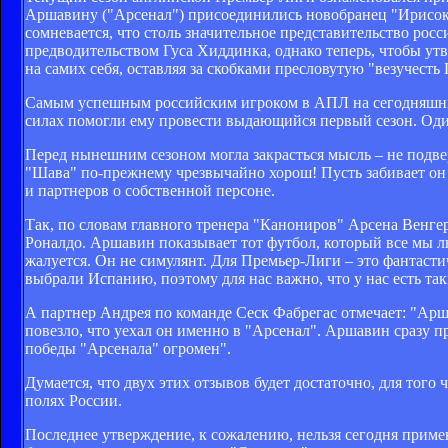
Аршавину ("Арсенал") присоединились новобранец "Ирисо
сомневается, что столь значительное представительство ро
предводительством Гуса Хиддинка, однако теперь, чтобы утв
на самих себя, оставляя за скобками пресловутую "везучесть
Самым успешным российским игроком в АПЛ на сегодняшний 
силах помогли ему провести выдающийся первый сезон. Оди
Перед нынешним сезоном могла закрасться мысль – не подве
"Шава" по-прежнему чрезвычайно хорош! Пусть забивает он н
и партнеров о собственной персоне.
Так, по словам главного тренера "Канониров" Арсена Венгер
Роналдо. Аршавин показывает тот футбол, который все мы лю
жалуется. Он не симулянт. Для Премьер-Лиги – это фантасти
выбрали Испанию, поэтому для нас важно, что у нас есть та
А партнер Андрея по команде Сеск Фабрегас отмечает: "Арша
повезло, что уехал он именно в "Арсенал". Аршавин сразу пр
победы "Арсенала" огромен".
Думается, что двух этих отзывов будет достаточно, для тог
полях России.
Последнее утверждение, к сожалению, нельзя сегодня примен