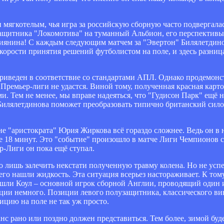
ли мягкотелым, чья игра за российскую сборную часто подвергала
защитника "Локомотива" на туманный Альбион, его перспективы
ссиянина! С каждым следующим матчем за "Эвертон" Билялетдино
 скорости принятия решений футболистом на поле, и здесь разни
риведен в соответствие со стандартами АПЛ. Однако продемонс
ремьер-лиги не удастся. Виной тому, полученная красная карто
. Тем не менее, мы вправе надеяться, что "Гудисон Парк" ещё н
илялетдинова поможет преобразовать типично британский сило
е "аристократа" Юрия Жиркова всё гораздо сложнее. Ведь он в 
 18 минут. Это "событие" произошло в матче Лиги Чемпионов с
р-Лиги он пока ещё ступал.
 лишь залечить некстати полученную травму колена. Но не успе
него нашли жидкость. Эта ситуация всерьез настораживает. К том
Эшли Коул – основной игрок сборной Англии, проводящий один и
иции немного. Позиции левого полузащитника, классического ви
ицию на поле не так уж просто.
анс рано или поздно должен представиться. Тем более, зимой бу