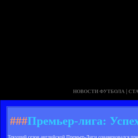
|
НОВОСТИ ФУТБОЛА
СТ
###
Премьер-лига: Успех
Текущий сезон английской Премьер-Лиги ознаменовался при