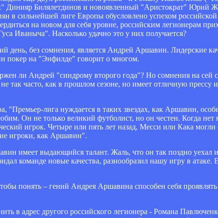
к" Динияр Билялетдинов и новоявленный "Аристократ" Юрий Ж
ссиян в сильнейшей лиге Европы обусловлено успехом российской
ердиться на новом для себя уровне, российским легионерам при
 Гуса Иваныча". Насколько удачно это у них получается?
день, без сомнения, является Андрей Аршавин. Лидерские каче
н покер на "Энфилде" говорит о многом.
ржен ли Андрей "синдрому второго года"? Но сомнения на сей с
е так часто, как в прошлом сезоне, но имеет отличную прессу 
а, "Премьер-лига нуждается в таких звездах, как Аршавин, осо
бим. Он не только великий футболист, но он честен. Когда нет 
ческий игрок. Четыре или пять лет назад, Месси или Кака могли
кие игроки, как Аршавин".
вин имеет выдающийся талант. Жаль, что он так поздно уехал из
идал команде новые качества, разнообразил нашу игру в атаке. 
о чтобы понять – гений Андрея Аршавина способен себя проявлять
ить в адрес другого российского легионера - Романа Павлюченк