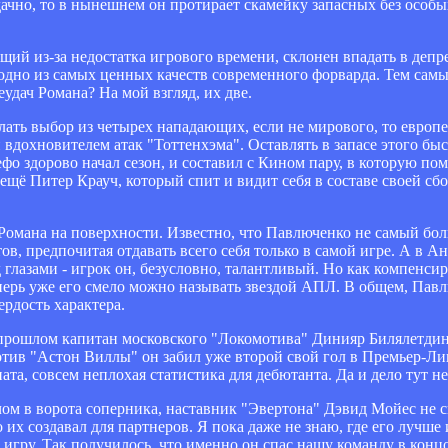
ачно, то в нынешнем он протирает скамейку запасных без особы
ий из-за недостатка игрового времени, склонен впадать в деп
 одно из самых ценных качеств современного форварда. Тем сам
удач Романа? На мой взгляд, их две.
ть выбор из четырех нападающих, если не мирового, то европе
 вдохновителем атак "Тоттенхэма". Оставлять в запасе этого бы
о здорово начал сезон, и составил с Кином пару, в которую пом
ь ещё Питер Крауч, который спит и видит себя в составе своей с
омана на поверхности. Известно, что Павлюченко не самый бо
в, предпочитая отдавать всего себя только в самой игре. А в Ан
глазами - игрок он, безусловно, талантливый. Но как компенси
перь уже его смело можно называть звездой АПЛ. В общем, Павл
ердость характера.
 прошлом капитан московского "Локомотива" Динияр Билялетдин
тив "Астон Виллы" он забил уже второй свой гол в Премьер-Лиг
та, совсем неплохая статистика для дебютанта. Да и дело тут не
ячом в ворота соперника, наставник "Эвертона" Дэвид Мойес не 
их создавал для партнеров. Я пока даже не знаю, где его лучше 
м игру. Так получилось, что именно он спас нашу команду в конц