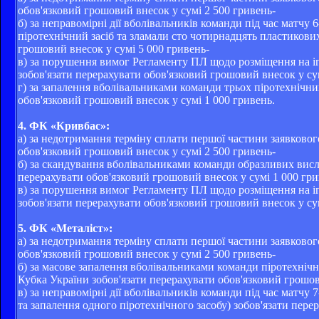
обов'язковий грошовий внесок у сумі 2 500 гривень-
б) за неправомірні дії вболівальників команди під час матч
піротехнічний засіб та зламали сто чотирнадцять пластикових 
грошовий внесок у сумі 5 000 гривень-
в) за порушення вимог Регламенту ПЛ щодо розміщення на іг
зобов'язати перерахувати обов'язковий грошовий внесок у су
г) за запалення вболівальниками команди трьох піротехнічних
обов'язковий грошовий внесок у сумі 1 000 гривень.
4. ФК «Кривбас»:
а) за недотримання терміну сплати першої частини заявковог
обов'язковий грошовий внесок у сумі 2 500 гривень-
б) за скандування вболівальниками команди образливих висло
перерахувати обов'язковий грошовий внесок у сумі 1 000 гри
в) за порушення вимог Регламенту ПЛ щодо розміщення на іг
зобов'язати перерахувати обов'язковий грошовий внесок у су
5. ФК «Металіст»:
а) за недотримання терміну сплати першої частини заявковог
обов'язковий грошовий внесок у сумі 2 500 гривень-
б) за масове запалення вболівальниками команди піротехнічни
Кубка України зобов'язати перерахувати обов'язковий грошов
в) за неправомірні дії вболівальників команди під час матчу
та запалення одного піротехнічного засобу) зобов'язати пере