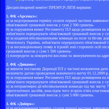
Дисциплінарний комітет ПРЕМ'ЄР-ЛІГИ вирішив:
1. ФК «Арсенал»:
а) за недотримання терміну сплати першої частини заявковог
обов'язковий грошовий внесок у сумі 2 500 гривень-
б) за порушення вимог Регламенту ПЛ щодо розміщення на іг
зобов'язати перерахувати обов'язковий грошовий внесок у су
в) за кидання вболівальниками команди на поле та бігову до
Чемпіонату України, зобов'язати перерахувати обов'язковий 
г) за несанкціоновану появу в ігровій зоні сторонніх осіб пі
грошовий внесок у сумі 1 500 гривень-
ґ) попередити за некоректні вислови та звинувачення на адрес
2. ФК «Динамо»:
а) змінити постанову Дирекції ПЛ у частині визначення дат
визначити датою проведення зазначеного матчу 01.12.2009 р.
б) за порушення вимог Регламенту ПЛ щодо розміщення на іг
зобов'язати перерахувати обов'язковий грошовий внесок у су
в) за неправомірні дії вболівальників команди під час матч
піротехнічних засобів, внаслідок чого згоріло п'ять пластико
обов'язковий грошовий внесок у сумі 5 000 гривень.
3. ФК «Дніпро»:
а) за недотримання терміну сплати першої частини заявковог