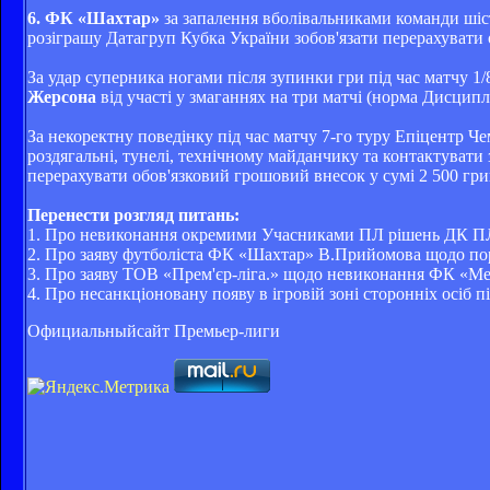
6. ФК «Шахтар»
за запалення вболівальниками команди шість
розіграшу Датагруп Кубка України зобов'язати перерахувати 
За удар суперника ногами після зупинки гри під час матчу 
Жерсона
від участі у змаганнях на три матчі (норма Дисцип
За некоректну поведінку під час матчу 7-го туру Епіцентр 
роздягальні, тунелі, технічному майданчику та контактувати 
перерахувати обов'язковий грошовий внесок у сумі 2 500 гри
Перенести розгляд питань:
1. Про невиконання окремими Учасниками ПЛ рішень ДК П
2. Про заяву футболіста ФК «Шахтар» В.Прийомова щодо пору
3. Про заяву ТОВ «Прем'єр-ліга.» щодо невиконання ФК «Мет
4. Про несанкціоновану появу в ігровій зоні сторонніх осіб
Официальныйсайт Премьер-лиги