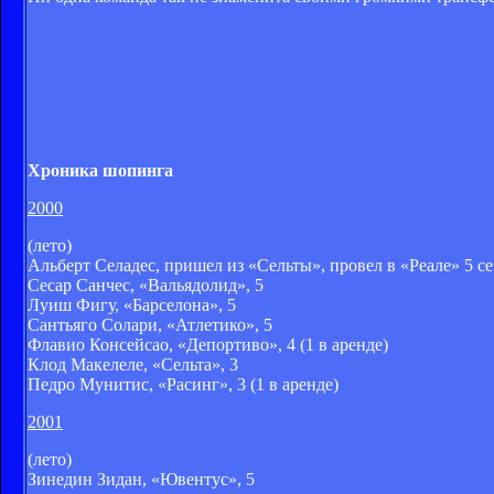
Хроника шопинга
2000
(лето)
Альберт Селадес, пришел из «Сельты», провел в «Реале» 5 сез
Сесар Санчес, «Вальядолид», 5
Луиш Фигу, «Барселона», 5
Сантьяго Солари, «Атлетико», 5
Флавио Консейсао, «Депортиво», 4 (1 в аренде)
Клод Макелеле, «Сельта», 3
Педро Мунитис, «Расинг», 3 (1 в аренде)
2001
(лето)
Зинедин Зидан, «Ювентус», 5