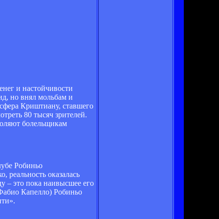
денег и настойчивости
ид, но внял мольбам и
нсфера Криштиану, ставшего
треть 80 тысяч зрителей.
воляют болельщикам
лубе Робиньо
о, реальность оказалась
ду – это пока наивысшее его
 Фабио Капелло) Робиньо
ити».