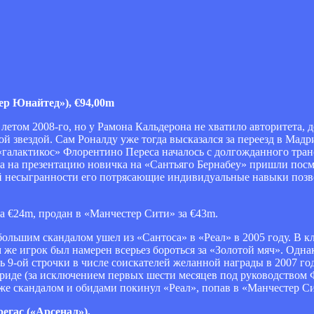
р Юнайтед»), €94,00m
етом 2008-го, но у Рамона Кальдерона не хватило авторитета, 
й звездой. Сам Роналду уже тогда высказался за переезд в Мадр
е «галактикос» Флорентино Переса началось с долгожданного тра
да на презентацию новичка на «Сантьяго Бернабеу» пришли посмо
ной несыгранности его потрясающие индивидуальные навыки поз
за €24m, продан в «Манчестер Сити» за €43m.
 большим скандалом ушел из «Сантоса» в «Реал» в 2005 году. В к
е игрок был намерен всерьез бороться за «Золотой мяч». Однак
ь 9-ой строчки в числе соискателей желанной награды в 2007 го
дриде (за исключением первых шести месяцев под руководством
 же скандалом и обидами покинул «Реал», попав в «Манчестер С
егас («Арсенал»).