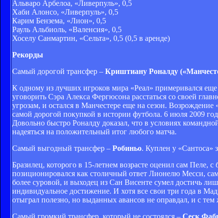
Альваро Арбелоа, «Ливерпуль», 0,5
Хаби Алонсо, «Ливерпуль», 0,5
Карим Бензема, «Лион», 0,5
Рауль Альбиоль, «Валенсия», 0,5
Хоселу Санмартин, «Сельта», 0,5 (0,5 в аренде)
Рекорды
Самый дорогой трансфер –
Криштиану Роналду («Манчесте
К одному из лучших игроков мира «Реал» примеривался еще л
уговорить Сэра Алекса Фергюсона расстаться со своей главно
угрозам, и остался в Манчестере еще на сезон. Возрождени
самой дорогой покупкой в истории футбола. 6 июля 2009 го
Довольно быстро Роналду доказал, что в условиях команд
надеяться на положительный итог любого матча.
Самый выгодный трансфер –
Робиньо
. Куплен у «Сантоса» 
Бразилец, которого в 15-летнем возрасте оценил сам Пеле, с
позиционировался как столичный ответ Лионелю Месси, сам ж
более суровой, и выходец из Сан Висенте сумел достичь лиш
индивидуальное достижение. И хотя все свои три года в Ма
отыграл полезно, но выданных авансов не оправдал, и с тем
Самый громкий трансфер, который не состоялся –
Сеск Фабр