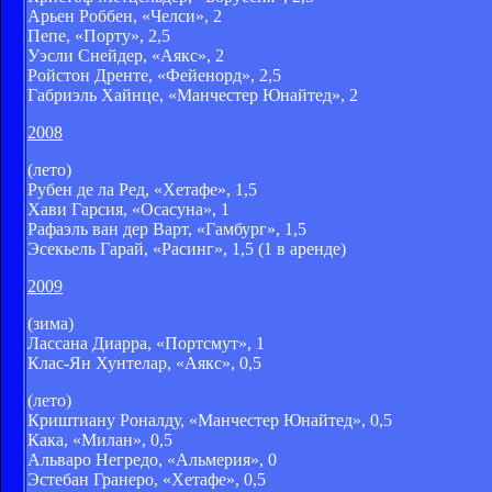
Арьен Роббен, «Челси», 2
Пепе, «Порту», 2,5
Уэсли Снейдер, «Аякс», 2
Ройстон Дренте, «Фейенорд», 2,5
Габриэль Хайнце, «Манчестер Юнайтед», 2
2008
(лето)
Рубен де ла Ред, «Хетафе», 1,5
Хави Гарсия, «Осасуна», 1
Рафаэль ван дер Варт, «Гамбург», 1,5
Эсекьель Гарай, «Расинг», 1,5 (1 в аренде)
2009
(зима)
Лассана Диарра, «Портсмут», 1
Клас-Ян Хунтелар, «Аякс», 0,5
(лето)
Криштиану Роналду, «Манчестер Юнайтед», 0,5
Кака, «Милан», 0,5
Альваро Негредо, «Альмерия», 0
Эстебан Гранеро, «Хетафе», 0,5