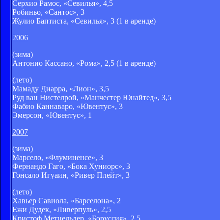
Серхио Рамос, «Севилья», 4,5
Робиньо, «Сантос», 3
Жулио Баптиста, «Севилья», 3 (1 в аренде)
2006
(зима)
Антонио Кассано, «Рома», 2,5 (1 в аренде)
(лето)
Мамаду Диарра, «Лион», 3,5
Руд ван Нистелрой, «Манчестер Юнайтед», 3,5
Фабио Каннаваро, «Ювентус», 3
Эмерсон, «Ювентус», 1
2007
(зима)
Марсело, «Флуминенсе», 3
Фернандо Гаго, «Бока Хуниорс», 3
Гонсало Игуаин, «Ривер Плейт», 3
(лето)
Хавьер Савиола, «Барселона», 2
Ежи Дудек, «Ливерпуль», 2,5
Кристоф Метцельдер, «Боруссия», 2,5