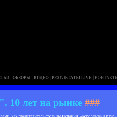
|
|
|
|
АТЬИ
ОБЗОРЫ
ВИДЕО
РЕЗУЛЬТАТЫ LIVE
КОНТАКТ
". 10 лет на рынке
###
рами, как представитель столицы Испании, «королевский клуб»