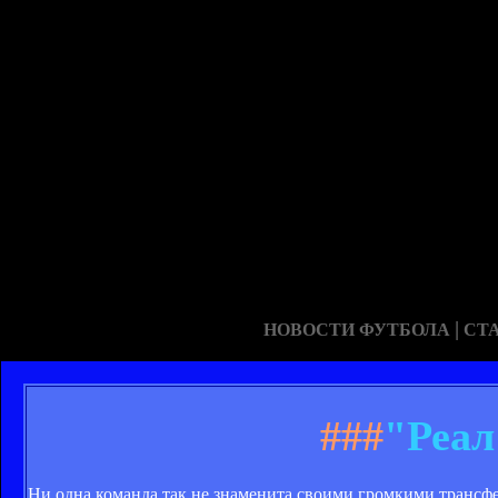
|
НОВОСТИ ФУТБОЛА
СТ
###
"Реал
Ни одна команда так не знаменита своими громкими трансфе