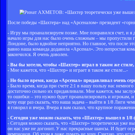
После победы «Шахтера» над «Арсеналом» президент «горн
- Игру мы проанализируем позже. Мне понравился счет, и я 
начало игры для нас было очень сложным – мы пропустили г
Лондоне, было вдвойне неприятно. Но главное, что после эт
равно наша команда додавила «Арсенал». Это непростая кома
закончился. Я очень доволен.
- Вы бы хотели, чтобы «Шахтер» играл в таком же стиле,
- Мне кажется, что «Шахтер» и играет в таком же стиле...-
- Но было время, когда «Арсенал» придавливал очень серье
- Было время, когда при счете 2:1 в нашу пользу нас немног
достаточно сильно их придавливали. Мне кажется, мы заслуж
то ошибки – это нужно будет проанализировать и игрокам, 
хочу еще раз сказать, что наша задача – выйти в 1/8 Лиги че
я говорил и вчера. Вчера я вам сказал, что крупное поражение
- Сегодня уже можно сказать, что «Шахтер» вышел в 1/8
- Сегодня можно сказать, что «Шахтер» теоретически уже выш
он нас уже не догонит. У нас прекрасные шансы. И будет ог
чемпионов. Об этом я даже думать не хочу. Считаю, что игро