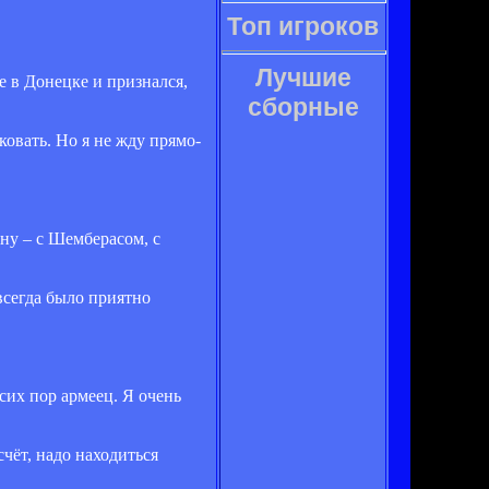
Топ игроков
Лучшие
 в Донецке и признался,
сборные
овать. Но я не жду прямо-
ону – с Шемберасом, с
всегда было приятно
сих пор армеец. Я очень
чёт, надо находиться