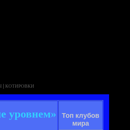
|
Ы
КОТИРОВКИ
е уровнем»
Топ клубов
мира