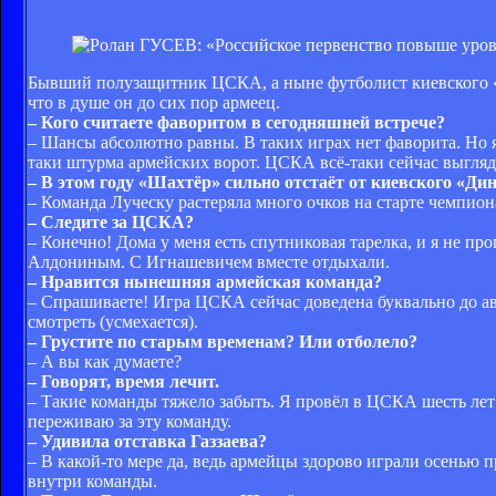
Бывший полузащитник ЦСКА, а ныне футболист киевского «А
что в душе он до сих пор армеец.
– Кого считаете фаворитом в сегодняшней встрече?
– Шансы абсолютно равны. В таких играх нет фаворита. Но я
таки штурма армейских ворот. ЦСКА всё-таки сейчас выгляд
– В этом году «Шахтёр» сильно отстаёт от киевского «Ди
– Команда Луческу растеряла много очков на старте чемпион
– Следите за ЦСКА?
– Конечно! Дома у меня есть спутниковая тарелка, и я не п
Алдониным. С Игнашевичем вместе отдыхали.
– Нравится нынешняя армейская команда?
– Спрашиваете! Игра ЦСКА сейчас доведена буквально до ав
смотреть (усмехается).
– Грустите по старым временам? Или отболело?
– А вы как думаете?
– Говорят, время лечит.
– Такие команды тяжело забыть. Я провёл в ЦСКА шесть лет 
переживаю за эту команду.
– Удивила отставка Газзаева?
– В какой-то мере да, ведь армейцы здорово играли осенью 
внутри команды.