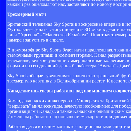
каждый раз ошеломляют нас, заставляют по-новому восприн
Трехмерный матч
Британский телеканал Sky Sports в воскресенье впервые в 
Футбольные фанаты смогут получить 3D-очки в девяти паба
лиги "Арсенал" - "Манчестер Юнайтед". Пилотная трехмерна
намерен запустить в апреле.
В прямом эфире Sky Sports будет идти параллельная, традиц
съемочными группами и комментаторами. Канал разрабатывал
телеканале, вел консультации с американскими коллегами, в
формата на сегодняшний день - блокбастера "Аватар" - Дже
Sky Sports обещает увеличивать количество трансляций футб
трехмерную картинку, в Великобритании растет. К весне тек
Канадские инженеры работают над повышением скорост
Команда канадских инженеров из Университета Британской 
"вырывать" миллисекунды, зачастую необходимые для побе
организациями Канады, а также Канадским олимпийским ком
Инженеры работают над повышением скорости при движении
Работа ведется в тесном контакте с национальными спорти