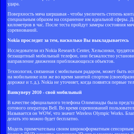
удара.
Поверхность мяча шершавая - чтобы увеличить степень конта
специальным образом на сохранение им идеальной сферы. Для
километров в час. После теста пройдут замеры состояния мя
соревнований.
Nokia проследит за тем, насколько Вы выкладываетесь
Исследователи из Nokia Research Center, Хельсинки, трудят
беззащитный мобильный телефон, они безжалостно установи
направление движения приближающихся объектов.
Технология, связанная с мобильным радаром, может быть ис
на мобильнике или же во время занятий спортом (своеобразн
дорожке и т. д.). Nokia не уточняет, когда появятся первые
Ванкуверу 2010 - свой мобильный
В качестве официального телефона Олимпиады была представ
сотового оператора Bell. Во время соревнований пользовате
Называется он WOW, что значит Wireless Olympic Works. Бл
делать это можно будет бесплатно.
Модель примечательна своим широкоформатным сенсорным д