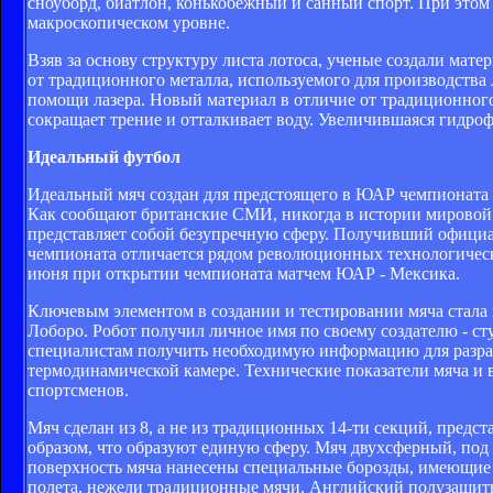
сноуборд, биатлон, конькобежный и санный спорт. При этом
макроскопическом уровне.
Взяв за основу структуру листа лотоса, ученые создали матер
от традиционного металла, используемого для производств
помощи лазера. Новый материал в отличие от традиционного
сокращает трение и отталкивает воду. Увеличившаяся гидроф
Идеальный футбол
Идеальный мяч создан для предстоящего в ЮАР чемпионата
Как сообщают британские СМИ, никогда в истории мировой н
представляет собой безупречную сферу. Получивший официал
чемпионата отличается рядом революционных технологически
июня при открытии чемпионата матчем ЮАР - Мексика.
Ключевым элементом в создании и тестировании мяча стала 
Лоборо. Робот получил личное имя по своему создателю - ст
специалистам получить необходимую информацию для разраб
термодинамической камере. Технические показатели мяча и
спортсменов.
Мяч сделан из 8, а не из традиционных 14-ти секций, предс
образом, что образуют единую сферу. Мяч двухсферный, под
поверхность мяча нанесены специальные борозды, имеющие с
полета, нежели традиционные мячи. Английский полузащитни