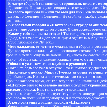
- В лагере сборной ты виделся с горняками, вместе с ко
- Да, конечно. Но, как я уже говорил, я со всеми общался. 
- За своего принимали - или ты был для них Селезневым 
- Да как-то Селезнев и Селезнев... Не свой, не чужой, а ук
заметил...
- А с ребятами говорил о «Шахтере»? В курс дела они теб
- Да нет, мне совсем не до того было. Я был сосредоточен на
- Какие у тебя планы на отпуск? Ты говорил, отправишьс
- Да-да, меня уже там ждет семья, будем отдыхать в Алуште д
«Пара плюсиков для Луческу»
- Чего ожидаешь от летнего межсезонья и сборов в соста
- Тут все просто - ожидаю места в основном составе. Это еди
уровне, и теперь сидеть на замене... Ну, как-то уж совсем н
равно... Я еду в расположение горняков только с этими мысл
- Общался уже с кем-то из клубного руководства?
- Пока нет, ведь все уже в отпуске. Это я немного задержалс
- Насколько я помню, Мирча Луческу не очень-то ценил т
- Да, было дело. Но сказать, изменилась ли ситуация я пока н
Прошло какое-то время, опыт выступлений в «вышке» и дебю
- «Шахтер» сейчас буквально пачками скупает украинских
высокого класса. Как ты к этому относишься?
- Это не мое дело. Скупает - пусть скупают. А конкуренции 
«основе» на позиции нападающего, и я постараюсь доказать э
- А кого считаешь лучшим игроком «Шахтера»?
- Фернандиньо, однозначно. Хотя, вообще-то, таких исполни