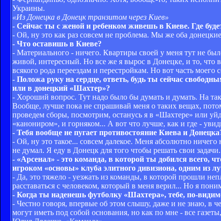
Украины.
«Из Донецка в Донецк транзитом через Киев»
- Сейчас ты с женой и ребенком живешь в Киеве. Где буд
- Ой, ну это как раз совсем не проблема. Мы же оба донецкие
- Что оставишь в Киеве?
- Материального - ничего. Квартиры своей у меня тут не был
живой, интересный. Но все же я вырос в Донецке, и то, что 
всякого рода переездам и перестройкам. Но вот часть моего с
- Положа руку на сердце, ответь, будь ты сейчас свобод
или в донецкий «Шахтер»?
- Хороший вопрос. Тут надо было бы думать и думать. На так
Вообще, лучше пока не спрашивай меня о таких вещах, потому
проведем сборы, посмотрим, останусь я в «Шахтере» или уйду
«канониром», и горняком... А вот что лучше, как и где - увид
- Тебя вообще не пугает противостояние Киева и Донецка?
- Ой, ну это такое... совсем далекое. Меня абсолютно ничего
не думал. Я еду в Донецк для того чтобы решать свои задачи.
- «Арсенал» - это команда, в которой ты добился всего,
игроком «основы» клуба элитного дивизиона, одним из л
- Да, это тяжело - уезжать из команды, в которой прошли не
расставаться с человеком, который в меня верил... Но я поним
- Когда ты наденешь футболку «Шахтера», тебе, по-вид
- Честно говоря, впервые об этом слышу, даже и не знаю, в ч
могут иметь под собой основания, но как по мне - все газе