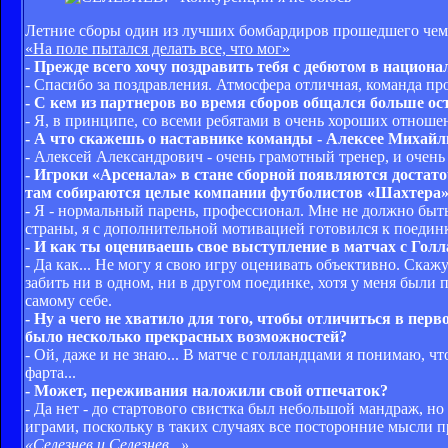
Летние сборы один из лучших бомбардиров прошедшего чем
«На поле пытался делать все, что мог»
- Прежде всего хочу поздравить тебя с дебютом в национ
- Спасибо за поздравления. Атмосфера отличная, команда про
- С кем из партнеров во время сборов общался больше о
- Я, в принципе, со всеми ребятами в очень хороших отноше
- А что скажешь о наставнике команды - Алексее Михай
- Алексей Александрович - очень грамотный тренер, и очень
- Игроки «Арсенала» в стане сборной появляются достат
там собираются целые компании футболистов «Шахтера»,
- Я - нормальный парень, профессионал. Мне не должно быть
страны, я с дополнительной мотивацией готовился к поединк
- И как ты оцениваешь свое выступление в матчах с Гол
- Да как... Не могу я свою игру оценивать объективно. Скажу 
забить ни в одном, ни в другом поединке, хотя у меня были
самому себе.
- Ну а чего не хватило для того, чтобы отличиться в перв
было несколько прекрасных возможностей?
- Ой, даже и не знаю... В матче с голландцами я понимаю, чт
фарта...
- Может, переживания наложили свой отпечаток?
- Да нет - до стартового свистка был небольшой мандраж, но
играми, поскольку в таких случаях все посторонние мысли п
«Селезнев и Селезнев...»