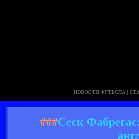
|
НОВОСТИ ФУТБОЛА
СТ
###
Сеск Фабрегас:
анг