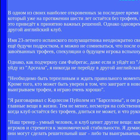
В одном из своих наиболее откровенных за последнее время
который уже на протяжении шести лет остаётся без трофеев, 
это приведёт к принятию важных решений. Однако одновремен
другой английский клуб.
Имя 23-летнего испанского полузащитника неоднократно свя
ещё будучи подростком, и можно не сомневаться, что после о
завоёванных трофеев, спекуляции о будущем игрока вспыхну
Однако, как подчеркну сам Фабрегас, даже если и уйдёт из 
уйду из "Арсеала", я никогда не перейду в другой английски
"Необходимо быть терпеливым и ждать правильного момента. 
Кроме того, кто может быть уверен в том, что заиграет в ново
выигрываем трофеи, я играю очень хорошо".
"Я разговаривал с Карлесом Пуйолем из "Барселоны", и он ра
главные вещи в жизни. Тем не менее, несмотря на собствен
когда клуб остаётся без трофеев, длиться не может, и что ру
"Наш тренер - умный человек, и клуб ценит другие вещи: ко
игроков и стремится к экономической стабильности. Я думаю,
они могут сделать решительный шаг - либо ты выигрываешь