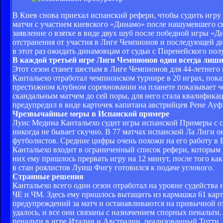
В Киев снова приехал испанский рефери, чтобы судить игр
матчи с участием киевского «Динамо» после нашумевшего ск
заявление о взятке в виде двух шуб после победной игры 
отстранения от участия в Лиге Чемпионов и последующей д
в этот раз ожидать динамовцам от судьи с Пиренейского по
В каждой третьей игре Лиги Чемпионов один всегда лиш
Этот сезон станет шестым в Лиге Чемпионов для 44-летнего
Кантальехо отработал чемпионском турнире в 20 играх, показ
престижном клубном соревновании на планете показывает че
скандальным матчем до сей поры, для него стала квалифика
предупредил в виде карточек капитана австрийцев Рене Ауфх
Чрезвычайные меры в Испанской примере
Луис Медина Кантальехо судит игры испанской Примеры с сез
никогда не бывает скучно. В 77 матчах испанской Ла Лиги 
футболистов. Средние цифры очень похожи на его работу в Е
Кантальехо входит в ограниченный список рефери, которым 
них ему пришлось прервать игру на 12 минут, после того ка
в стан роялистов Луиш Фигу готовился к подаче углового.
Странные решения
Кантальехо всего один сезон отработал на уровне судейств
ЧЕ и ЧМ. Здесь ему пришлось вытащить из кармашка 61 карт
предупреждений за матч и останавливаются на привычной отм
удалось, и все они связаны с назначением спорных пенальти
пенальти в игре Италии и Австралии, реализованный Тотти, 