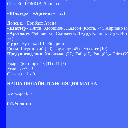
Сергей ГРОМОВ, Sport.ua
«Шахтер» – «Арсенал» – 2:1
Донецк. «Донбасс Арена»
«Шахтер»
:Пятов, Хюбшман, Жадсон (Коста, 74), Адриано (М
«Арсенал»
: Фабиански, Скилаччи, Джуру, Клиши, Эбуэ, Истм
73)
Судья
: Бузакка (Швейцария)
Голы
:Чигринский (28), Эдуардо (45)– Уолкотт (10)
Предупреждения
: Хюбшман (27), Гай (47), Рац (83)– Эбуэ (27
Удары (в створ): 13 (11) -11 (7).
Угловые:7 - 3.
Офсайды:1 - 0.
НАША ОНЛАЙН-ТРАНСЛЯЦИЯ МАТЧА
www.sport.ua
0:1.Уолкотт