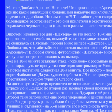
Магия «Донбасс Арены»! Не иначе! Что произошло с «Арсена
кризис какой завалящий с лондонцами накануне приключился,
недели назад разбили. Но нам то что?! Та слабость, что сво
болельщиков расстраивает – это они прилетели в экзотическ
«оранжево-черные» парни (никакого расизма – исключительн
Впрочем, началось все для «Шахтера» не так весело. 10-я мин
оно, конечно, веселей, но, помилуйте, кто ж в лавке остался?
не сближаясь с Пятовым, пробил мимо кипера «Шахтера». Бл
Любопытно, что забитыймяч полностью выключил гостей из и
«Арсенал»?! В любом случае, футболистам «Шахтерам» много
атаку и все острее становились их выпады.
Уже на 18-й минуте затяжная атака «горняков» с россыпью п
и, напирая, чуть не пропустил еще один контрвыпад от Уолкот
А потом наступила сладостная 28-я минута. Все просто – по
ворот Фабиански! Да уж, худшего дебюта в ЛЧ и не придума
престижном клубном турнире Старого света.
На достигнутом Донецк предпочел не останавливаться и суме
штрафную и Эдуардо во второй раз забивает своей прежней к
праздновать – кого как, а меня отношения Эдуардо с «Арсена
Второй тайм запомнился еще более уверенными действиями
поля Бендтнер чуть раньше, были б подобные моменты и у во
Уилшир и отдувался - на 55-й минуте его настырность чуть н
Итак, уверенные 2:1 – как и предсказывал Sport.ua. «Шахте