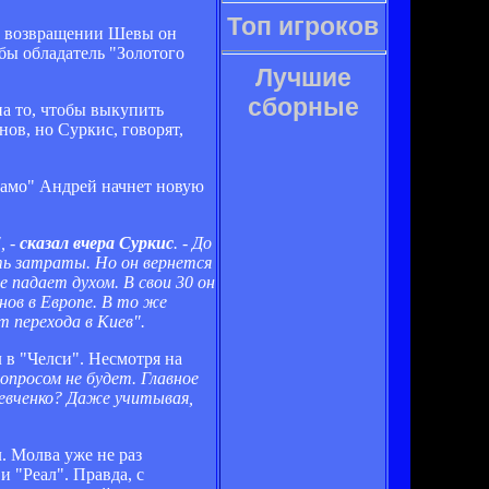
Топ игроков
 О возвращении Шевы он
бы обладатель "Золотого
Лучшие
сборные
а то, чтобы выкупить
ов, но Суркис, говорят,
инамо" Андрей начнет новую
, -
сказал вчера Суркис
. - До
ть затраты. Но он вернется
не падает духом. В свои 30 он
нов в Европе. В то же
т перехода в Киев".
 в "Челси". Несмотря на
опросом не будет. Главное
Шевченко? Даже учитывая,
. Молва уже не раз
и "Реал". Правда, с