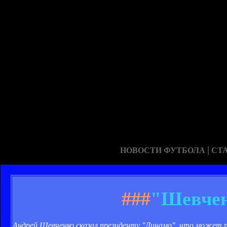
|
НОВОСТИ ФУТБОЛА
СТ
###
"Шевчен
Андрей Шевченко сказал президенту "Динамо", что может 