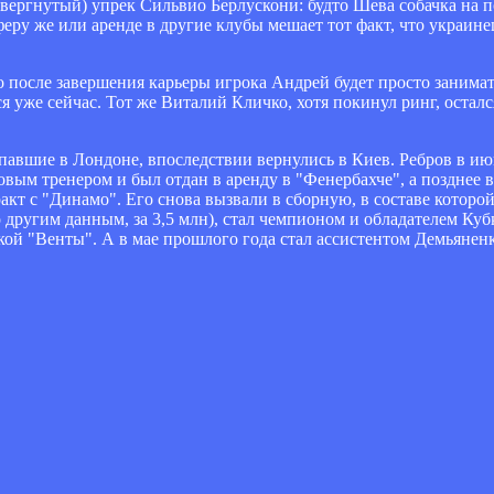
овергнутый) упрек Сильвио Берлускони: будто Шева собачка на 
феру же или аренде в другие клубы мешает тот факт, что украин
 после завершения карьеры игрока Андрей будет просто занимат
ся уже сейчас. Тот же Виталий Кличко, хотя покинул ринг, осталс
павшие в Лондоне, впоследствии вернулись в Киев. Ребров в ию
новым тренером и был отдан в аренду в "Фенербахче", а позднее
кт с "Динамо". Его снова вызвали в сборную, в составе которо
 другим данным, за 3,5 млн), стал чемпионом и обладателем Куб
ой "Венты". А в мае прошлого года стал ассистентом Демьяненк