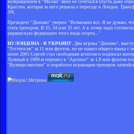
возвращением в "Милан" явно не сочетался (пусть даже опр
Кристен, которая за него решила о переезде в Лондон. Транс
ЛЧ.
Президент "Динамо" уверен: "Возможно все. Я не думаю, что
стать тренером. В 33, 34 или 35 лет. А к этому надо готовить
украинскую федерацию этого вида спорта..."
ИЗ ЛОНДОНА - В УКРАИНУ
. Два игрока "Динамо", высту
"Тоттенхэм" за 11 млн фунтов, но не нашел общего языка с 
июне 2005 Сергей стал свободным агентом и подписал контра
Лужный в 1999-м перешел в "Арсенал" за 1,8 млн фунтов (по
"Вулверхэмптоне" и поработал играющим тренером латвийск