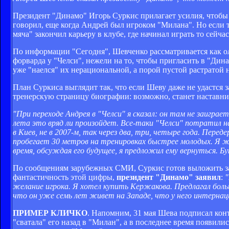
Президент "Динамо" Игорь Суркис прилагает усилия, чтоб
говорил, еще когда Андрей был игроком "Милана". Но если т
мяча" закончил карьеру в клубе, где начинал играть то сейча
По информации "Сегодня", Шевченко рассматривается как о
форварда у "Челси", нежели на то, чтобы пригласить в "Дин
уже "наелся" их нерациональной, а порой пустой растратой 
План Суркиса выглядит так, что если Шеву даже не удастся
тренерскую страницу биографии: возможно, станет наставн
"При переходе Андрея в "Челси" я сказал: он там не заиграе
лета это вряд ли произойдет. Все-таки "Челси" потратил 
в Киев, не в 2007-м, так через два, три, четыре года. Переде
пробегает 30 метров на тренировках быстрее молодых. Я же
время, обсуждая его будущее, я предложил ему вернуться. Бу
По сообщениям зарубежных СМИ, Суркис готов выложить за 
фантастичность этой цифры,
президент "Динамо" заявил
:
"
желание игрока. Я хотел купить Кержакова. Предлагал боль
что он уже семь лет живет на Западе, что у него интернаци
ПРИМЕР КЛИЧКО
. Напомним, 31 мая Шева подписал контр
"сватала" его назад в "Милан", а в последнее время появили