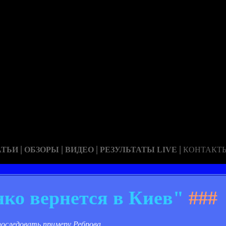
|
|
|
|
АТЬИ
ОБЗОРЫ
ВИДЕО
РЕЗУЛЬТАТЫ LIVE
КОНТАКТ
ко вернется в Киев"
###
последовать примеру Реброва