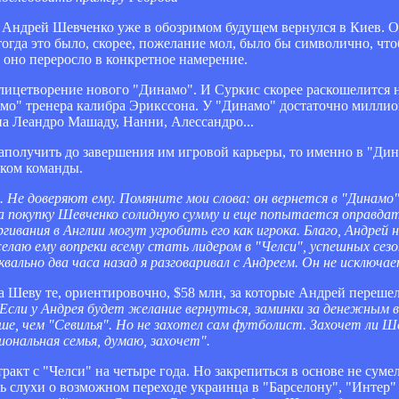
ы Андрей Шевченко уже в обозримом будущем вернулся в Киев.
огда это было, скорее, пожелание мол, было бы символично, что
с оно переросло в конкретное намерение.
лицетворение нового "Динамо". И Суркис скорее раскошелится н
амо" тренера калибра Эрикссона. У "Динамо" достаточно миллион
на Леандро Машаду, Нанни, Алессандро...
 заполучить до завершения им игровой карьеры, то именно в "Д
иком команды.
т. Не доверяют ему. Помяните мои слова: он вернется в "Динамо"
на покупку Шевченко солидную сумму и еще попытается оправда
ргивания в Англии могут угробить его как игрока. Благо, Андрей 
лаю ему вопреки всему стать лидером в "Челси", успешных сезо
квально два часа назад я разговаривал с Андреем. Он не исключае
Шеву те, ориентировочно, $58 млн, за которые Андрей перешел
Если у Андрея будет желание вернуться, заминки за денежным в
ше, чем "Севилья". Но не захотел сам футболист. Захочет ли 
ональная семья, думаю, захочет".
акт с "Челси" на четыре года. Но закрепиться в основе не сумел
сь слухи о возможном переходе украинца в "Барселону", "Интер" 