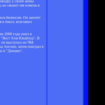
поводку у своей жены
ец не сможет им помочь в
ься бизнесом. Он захочет
я в боксе, возглавил
не 2000 года ушел в
 в "Вест Хэм Юнайтед". В
й он выступил на ЧМ.
ка Англии, затем поиграл в
о в "Динамо".