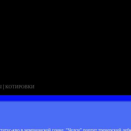
|
Ы
КОТИРОВКИ
татус-кво в чемпионской гонке. "Челси" портит тренерский де