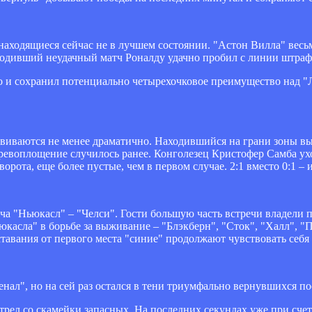
аходящиеся сейчас не в лучшем состоянии. "Астон Вилла" весьм
оводивший неудачный матч Роналду удачно пробил с линии штрафн
и сохранил потенциально четырехочковое преимущество над "Лив
ваются не менее драматично. Находившийся на грани зоны вылет
ревоплощение случилось ранее. Конголезец Кристофер Самба ухо
рота, еще более пустые, чем в первом случае. 2:1 вместо 0:1 – 
 "Ньюкасл" – "Челси". Гости большую часть встречи владели пр
асла" в борьбе за выживание – "Блэкберн", "Сток", "Халл", "По
ставания от первого места "синие" продолжают чувствовать себ
ал", но на сей раз остался в тени триумфально вернувшихся пос
рел со скамейки запасных. На последних секундах уже при счете