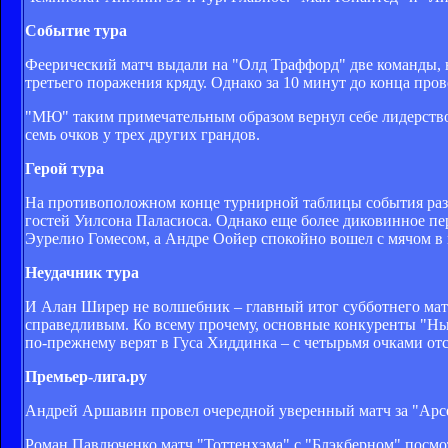
Событие тура
Феерический матч выдали на "Олд Траффорд" две команды, н
третьего поражения кряду. Однако за 10 минут до конца пр
"МЮ" таким примечательным образом вернул себе лидерство 
семь очков у трех других грандов.
Герой тура
На противоположном конце турнирной таблицы события разви
гостей Уилсона Паласиоса. Однако еще более диковинное пе
Эурелио Гомесом, а Андре Оойер спокойно вошел с мячом в во
Неудачник тура
И Алан Ширер не волшебник – главный итог субботнего матча
справедливым. Ко всему прочему, основные конкуренты "Ньюк
по-прежнему верят в Гуса Хиддинка – с четырьмя очками от
Премьер-лига.ру
Андрей Аршавин провел очередной уверенный матч за "Арсен
Роман Павлюченко матч "Тоттенхэма" с "Блэкберном" посмот