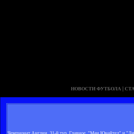
|
НОВОСТИ ФУТБОЛА
СТ
Чемпионат Англии. 31-й тур. Главное. "Ман Юнайтед" и "Ли