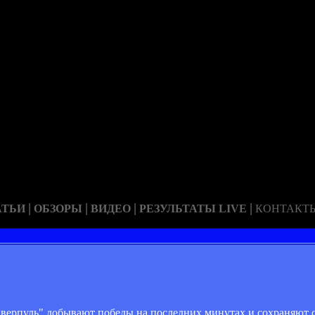
|
|
|
|
АТЬИ
ОБЗОРЫ
ВИДЕО
РЕЗУЛЬТАТЫ LIVE
КОНТАКТ
верпуль" добывают победы на последних минутах и сохраняют с