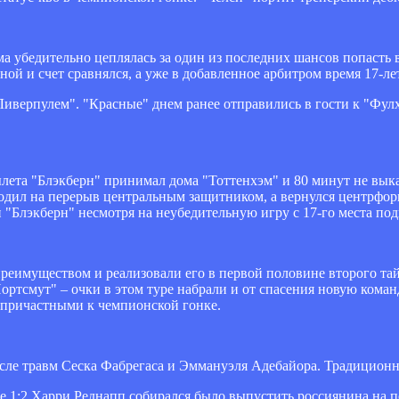
а убедительно цеплялась за один из последних шансов попасть 
ой и счет сравнялся, а уже в добавленное арбитром время 17-л
ерпулем". "Красные" днем ранее отправились в гости к "Фулхэм
а "Блэкберн" принимал дома "Тоттенхэм" и 80 минут не выказыв
дил на перерыв центральным защитником, а вернулся центрфорва
и "Блэкберн" несмотря на неубедительную игру с 17-го места подн
еимуществом и реализовали его в первой половине второго тайм
ртсмут" – очки в этом туре набрали и от спасения новую команд
я причастными к чемпионской гонке.
ле травм Сеска Фабрегаса и Эммануэля Адебайора. Традиционно 
 1:2 Харри Реднапп собирался было выпустить россиянина на по