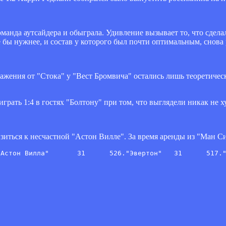
команда аутсайдера и обыграла. Удивление вызывает то, что сд
 бы нужнее, и состав у которого был почти оптимальным, снова
поражения от "Стока" у "Вест Бромвича" остались лишь теоретич
играть 1:4 в гостях "Болтону" при том, что выглядели никак не
иться к несчастной "Астон Вилле". За время аренды из "Ман Си