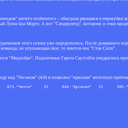
рлендом" ничего особенного – обыграла рвущаяся в еврокубки 
ый Луиш Боа Морте. А вот "Сандерленд", которому и очки вроде
х неудачников этого сезона уже определились. После домашнего 
е команда, не упускающая свое, то зовется она "Сток Сити".
овется "Мидлсбро". Подопечные Гарета Саутгейта умудрились про
у над "Уиганом" (4:0) и позволил "ирискам" вплотную приблиз