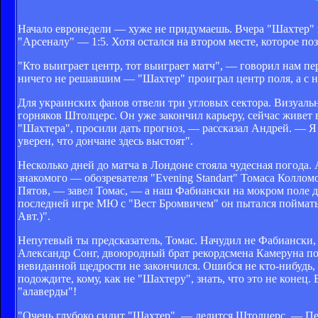
Начало евронедели — хуже не придумаешь. Вчера "Шахтер" 
"Арсеналу" — 1:5. Хотя остался на втором месте, которое по
"Кто выиграет центр, тот выиграет матч", — говорил нам п
ничего не решавшим — "Шахтер" проиграл центр поля, а с н
Для украинских фанов отвели три угловых сектора. Визуаль
горняков Штолцерс. Он уже закончил карьеру, сейчас живет 
"Шахтера", просили дать прогноз, — рассказал Андрей. — Я по
уверен, что дончане здесь выстоят".
Несколько дней до матча в Лондоне стояла чудесная погода. 
знакомого — обозревателя "Evening Standart" Томаса Коллом
Пятов, — завел Томас, — а наш Фабиански на мокром поле д
последней игре МЮ с "Вест Бромвичем" он пытался поймать м
Авт.)".
Непутевый ты предсказатель, Томас. Начудил не Фабиански,
Александр Сонг, двоюродный брат рекордсмена Камеруна по 
невиданной щедрости не закончился. Ошибся не кто-нибудь, а
подождите, кому, как не "Шахтеру", знать, что это не конец.
"алаверды"!
"Очень глубоко сидит "Шахтер", — делится Штолцерс. — Пер