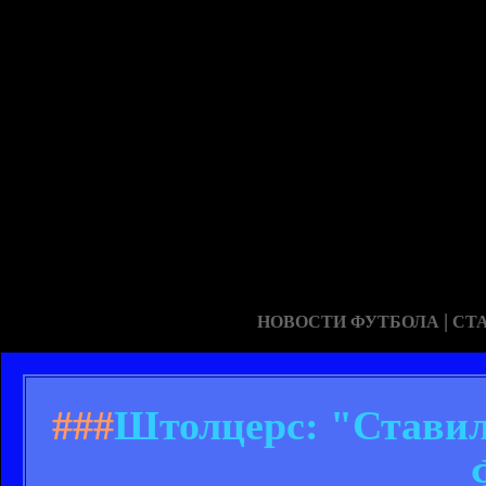
|
НОВОСТИ ФУТБОЛА
СТ
###
Штолцерс: "Ставил н