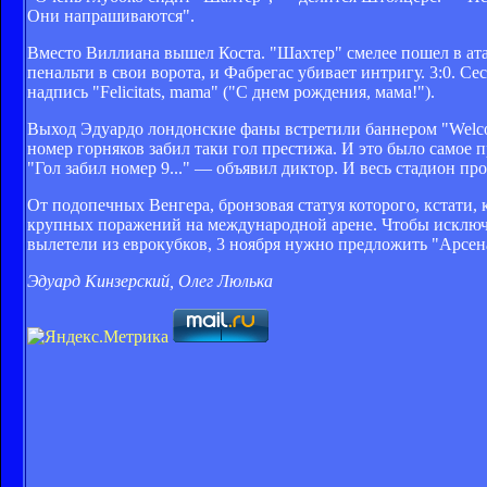
Они напрашиваются".
Вместо Виллиана вышел Коста. "Шахтер" смелее пошел в ата
пенальти в свои ворота, и Фабрегас убивает интригу. 3:0. Се
надпись "Felicitats, mama" ("С днем рождения, мама!").
Выход Эдуардо лондонские фаны встретили баннером "Welcom
номер горняков забил таки гол престижа. И это было самое 
"Гол забил номер 9..." — объявил диктор. И весь стадион пр
От подопечных Венгера, бронзовая статуя которого, кстати, 
крупных поражений на международной арене. Чтобы исключит
вылетели из еврокубков, 3 ноября нужно предложить "Арсен
Эдуард Кинзерский, Олег Люлька