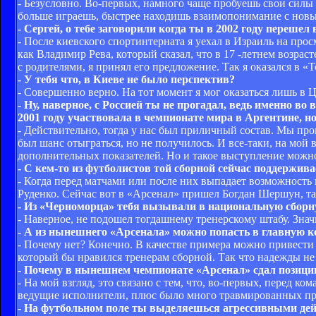
- Безусловно. Во-первых, намного чаще пробуешь свои силы н
больше играешь, быстрее находишь взаимопонимание с нов
- Сергей, о тебе заговорили когда ты в 2002 году переше
- После киевского спортинтерната я уехал в Израиль на прос
как Владимир Рева, который сказал, что в 17 -летнем возрас
с родителями, я принял его предложение. Так я оказался в 
- У тебя что, в Киеве не было перспектив?
- Совершенно верно. На тот момент я мог оказаться лишь в Ц
- Ну, наверное, с Россией ты не прогадал, ведь именно 
2001 году участвовала в чемпионате мира в Аргентине, но 
- Действительно, тогда у нас был приличный состав. Мы пр
был шанс отыграться, но не получилось. И все-таки, на мой 
дополнительных показателей. Но и такое выступление можн
- С кем-то из футболистов той сборной сейчас поддержи
- Когда перед матчами или после них выпадает возможность
Руденко. Сейчас вот в «Арсенал» пришел Богдан Шершун, та
- Из «Черноморца» тебя вызывали в национальную сборну
- Наверное, не подошел тогдашнему тренерскому штабу. Значи
- А из нынешнего «Арсенала» можно попасть в главную 
- Почему нет? Конечно. В качестве примера можно привести
который бы нравился тренерам сборной. Так что надежды не
- Почему в нынешнем чемпионате «Арсенал» сдал позиц
- На мой взгляд, это связано с тем, что, во-первых, перед ко
ведущие исполнители, плюс было много травмированных при
- На футбольном поле ты выделяешься агрессивными дейс