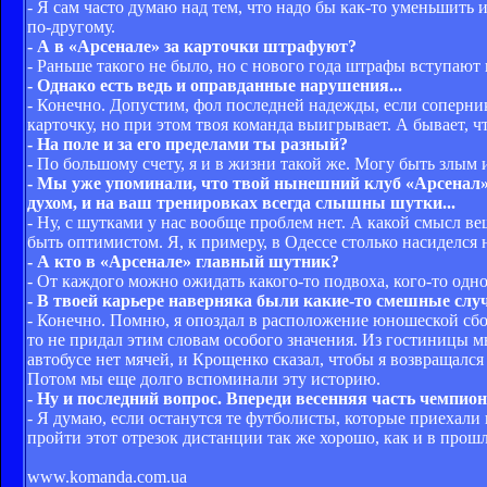
- Я сам часто думаю над тем, что надо бы как-то уменьшить и
по-другому.
- А в «Арсенале» за карточки штрафуют?
- Раньше такого не было, но с нового года штрафы вступают 
- Однако есть ведь и оправданные нарушения...
- Конечно. Допустим, фол последней надежды, если соперни
карточку, но при этом твоя команда выигрывает. А бывает, 
- На поле и за его пределами ты разный?
- По большому счету, я и в жизни такой же. Могу быть злым
- Мы уже упоминали, что твой нынешний клуб «Арсенал»,
духом, и на ваш тренировках всегда слышны шутки...
- Ну, с шутками у нас вообще проблем нет. А какой смысл веш
быть оптимистом. Я, к примеру, в Одессе столько насиделся н
- А кто в «Арсенале» главный шутник?
- От каждого можно ожидать какого-то подвоха, кого-то одно
- В твоей карьере наверняка были какие-то смешные слу
- Конечно. Помню, я опоздал в расположение юношеской сб
то не придал этим словам особого значения. Из гостиницы мы
автобусе нет мячей, и Крощенко сказал, чтобы я возвращался 
Потом мы еще долго вспоминали эту историю.
- Ну и последний вопрос. Впереди весенняя часть чемпио
- Я думаю, если останутся те футболисты, которые приехали 
пройти этот отрезок дистанции так же хорошо, как и в прошл
www.komanda.com.ua