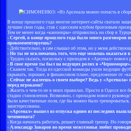
В конце прошлого года многие интернет-сайты сватали защи
лучшие свои годы, став с одесским клубом бронзовым призер
Тем не менее когда «канониры» отправились на сбор в Турц
- Сергей, в конце прошлого года было много разговоров 
прокомментируешь?
- Действительно, я сам слышал об этом, но у меня действующ
- Но ты не исключаешь того, что еще можешь оказаться в
- Трудно сказать, поскольку с приходом в «Арсенал» нового 
- В свое время ты был на ведущих ролях в «Черноморце»
- Скажем так. Тогда из одесской команды ушли ведущие футб
скрывать, хорошее, в финансовом плане, предложение от «ка
- Сейчас не жалеешь о своем выборе? Ведь у «Арсенала» н
перед игроками?
- Жалеть о чем-то не в моих правилах. Просто в Одессе все 
стадии становления. Возможно, с приходом нового руководст
были качественные поля, где бы можно было тренироваться, 
заинтересованы.
- «Арсенал» вышел из отпуска одним из последних вышла 
чемпионата?
- Когда начинать работать, решает главный тренер. Но говор
- Александр Заваров во время межсезонья любит проводи