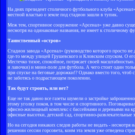
На днях президент столичного футбольного клуба «Арсенал»
местной властью о земле под стадион зашли в тупик.
Меж тем, спортивное сооружение «Арсенал» уже давно сущес
несмотря на одинаковые названия, не имеет к столичному ф
Таинственный «остров»
Стадион завода «Арсенал» (руководство которого просто не д
где-то между улицей Грушевского и Кловским спуском. О его
Местечко тихое, спокойное, потрясает своей масштабностью. 
и лавочки) и мини-поле для футбола. А чего стоит один толь
при спуске на беговые дорожки!? Однако вместо того, чтоб 
не заботясь о подрастающем поколении.
Так будут строить, или нет?
Еще не так давно все газеты шумели о застройке заброшенно
этому уголку покоя, в том числе и спортивного. Поговарива
офисно-жилищный комплекс с бассейнами и деревьями на кр
офисные высотки, детский сад, спортивно-развлекательные з
Но на сегодня никаких следов работы не видать - несмотря н
решении сессии горсовета, коим эта земля уже отведена стро