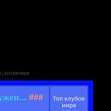
|
Ы
КОТИРОВКИ
жен...
###
Топ клубов
мира