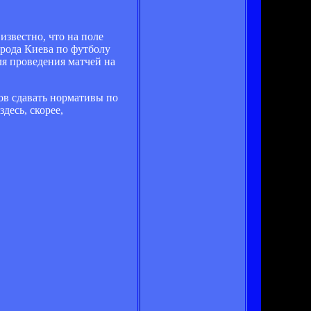
известно, что на поле
орода Киева по футболу
ля проведения матчей на
ов сдавать нормативы по
десь, скорее,