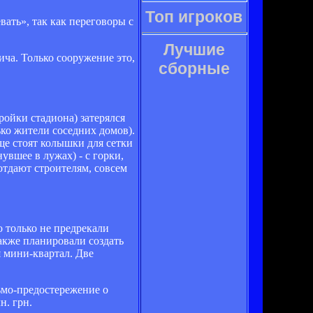
Топ игроков
ать», так как переговоры с
Лучшие
ча. Только сооружение это,
сборные
ройки стадиона) затерялся
ько жители соседних домов).
еще стоят колышки для сетки
увшее в лужах) - с горки,
отдают строителям, совсем
о только не предрекали
акже планировали создать
 мини-квартал. Две
сьмо-предостережение о
н. грн.