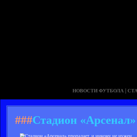
|
НОВОСТИ ФУТБОЛА
СТ
###
Стадион «Арсенал» 