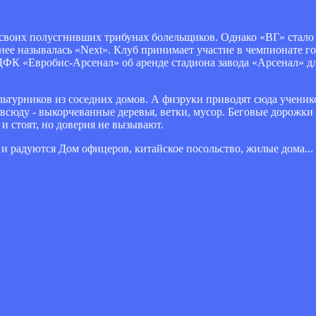
 своих полусгнивших трибунах болельщиков. Однако «ВГ» стало 
нее называлась «Next». Клуб принимает участие в чемпионате г
ДФК «Евробис-Арсенал» об аренде стадиона завода «Арсенал» д
ьтурников из соседних домов. А физруки приводят сюда ученик
овсюду - выкорчеванные деревья, ветки, мусор. Беговые дорожки з
и стоят, но доверия не вызывают.
и радуются Дом офицеров, китайское посольство, жилые дома...