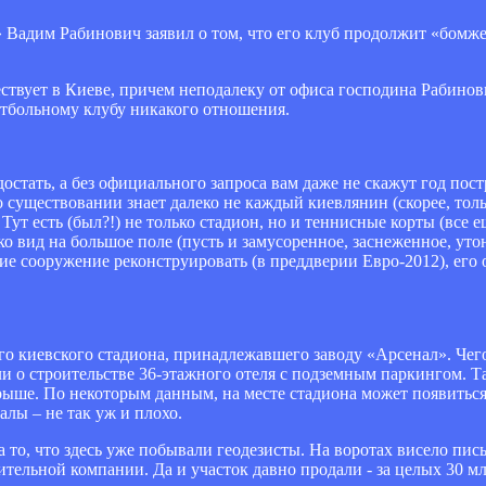
 Вадим Рабинович заявил о том, что его клуб продолжит «бомжев
твует в Киеве, причем неподалеку от офиса господина Рабинови
утбольному клубу никакого отношения.
остать, а без официального запроса вам даже не скажут год пост
 существовании знает далеко не каждый киевлянин (скорее, тол
Тут есть (был?!) не только стадион, но и теннисные корты (все 
ко вид на большое поле (пусть и замусоренное, заснеженное, утон
сие сооружение реконструировать (в преддверии Евро-2012), его 
го киевского стадиона, принадлежавшего заводу «Арсенал». Чег
ли о строительстве 36-этажного отеля с подземным паркингом. Т
ыше. По некоторым данным, на месте стадиона может появиться
алы – не так уж и плохо.
а то, что здесь уже побывали геодезисты. На воротах висело пи
ительной компании. Да и участок давно продали - за целых 30 мл