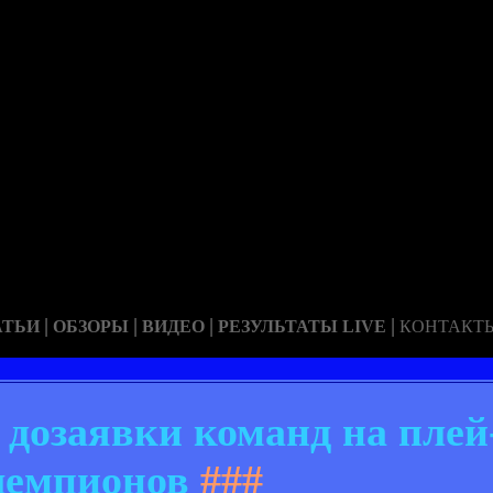
|
|
|
|
АТЬИ
ОБЗОРЫ
ВИДЕО
РЕЗУЛЬТАТЫ LIVE
КОНТАКТ
 дозаявки команд на пле
чемпионов
###