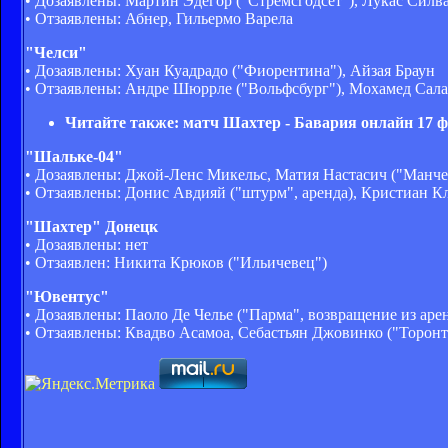
• Дозаявлены: Мартин Эдегор ("Стремсгодсет"), Лукас Силва
• Отзаявлены: Абнер, Гильермо Варела
"Челси"
• Дозаявлены: Хуан Куадрадо ("Фиорентина"), Айзая Браун
• Отзаявлены: Андре Шюррле ("Вольфсбург"), Мохамед Сала
Читайте также:
матч Шахтер - Бавария онлайн
17 ф
"Шальке-04"
• Дозаявлены: Джой-Ленс Микельс, Матия Настасич ("Манчес
• Отзаявлены: Донис Авдияй ("штурм", аренда), Кристиан К
"Шахтер" Донецк
• Дозаявлены: нет
• Отзаявлен: Никита Крюков ("Ильичевец")
"Ювентус"
• Дозаявлены: Паоло Де Челье ("Парма", возвращение из ар
• Отзаявлены: Квадво Асамоа, Себастьян Джовинко ("Торонто