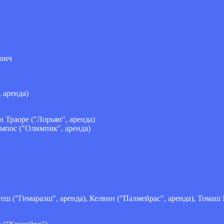
Йоич
 аренда)
н Траоре ("Лорьян", аренда)
ампос ("Олимпик", аренда)
еш ("Гимараэш", аренда), Келвин ("Палмейрас", аренда), Томаш