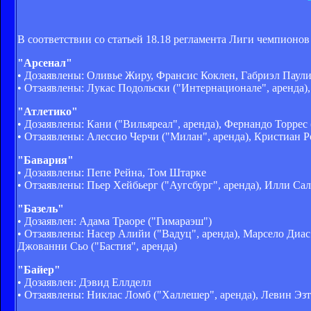
В соответствии со статьей 18.18 регламента Лиги чемпионо
"Арсенал"
• Дозаявлены: Оливье Жиру, Франсис Коклен, Габриэл Паули
• Отзаявлены: Лукас Подольски ("Интернационале", аренда),
"Атлетико"
• Дозаявлены: Кани ("Вильяреал", аренда), Фернандо Торрес
• Отзаявлены: Алессио Черчи ("Милан", аренда), Кристиан Р
"Бавария"
• Дозаявлены: Пепе Рейна, Том Штарке
• Отзаявлены: Пьер Хейбьерг ("Аугсбург", аренда), Илли Са
"Базель"
• Дозаявлен: Адама Траоре ("Гимараэш")
• Отзаявлены: Насер Алийи ("Вадуц", аренда), Марсело Диас
Джованни Сьо ("Бастия", аренда)
"Байер"
• Дозаявлен: Дэвид Еллделл
• Отзаявлены: Никлас Ломб ("Халлешер", аренда), Левин Эзт