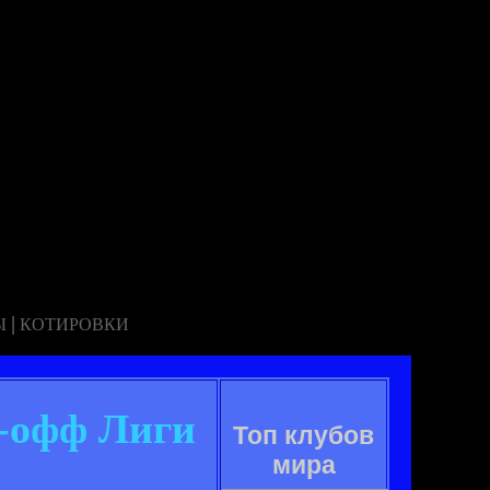
|
Ы
КОТИРОВКИ
й-офф Лиги
Топ клубов
мира