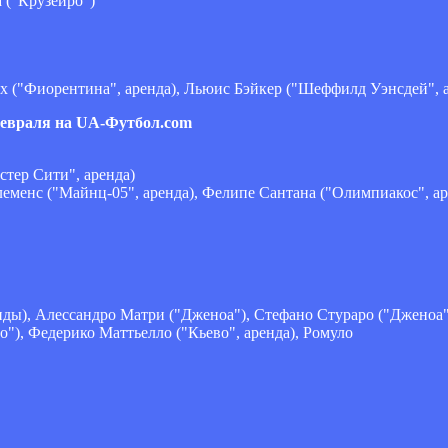
 ("Крузейро")
х ("Фиорентина", аренда), Льюис Бэйкер ("Шеффилд Уэнсдей", 
евраля на UA-Футбол.com
тер Сити", аренда)
леменс ("Майнц-05", аренда), Фелипе Сантана ("Олимпиакос", ар
енды), Алессандро Матри ("Дженоа"), Стефано Стураро ("Дженоа"
"), Федерико Маттьелло ("Кьево", аренда), Ромуло