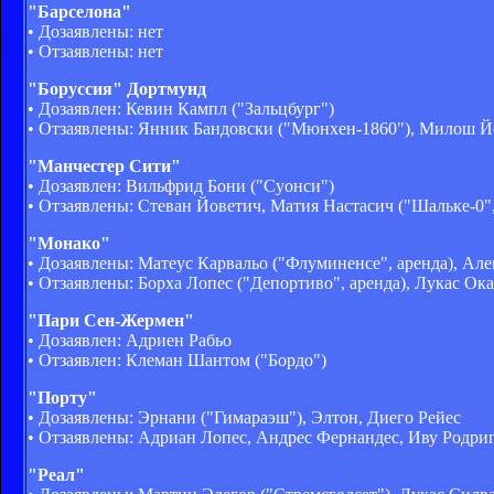
"Барселона"
• Дозаявлены: нет
• Отзаявлены: нет
"Боруссия" Дортмунд
• Дозаявлен: Кевин Кампл ("Зальцбург")
• Отзаявлены: Янник Бандовски ("Мюнхен-1860"), Милош 
"Манчестер Сити"
• Дозаявлен: Вильфрид Бони ("Суонси")
• Отзаявлены: Стеван Йоветич, Матия Настасич ("Шальке-0",
"Монако"
• Дозаявлены: Матеус Карвальо ("Флуминенсе", аренда), Але
• Отзаявлены: Борха Лопес ("Депортиво", аренда), Лукас Ок
"Пари Сен-Жермен"
• Дозаявлен: Адриен Рабьо
• Отзаявлен: Клеман Шантом ("Бордо")
"Порту"
• Дозаявлены: Эрнани ("Гимараэш"), Элтон, Диего Рейес
• Отзаявлены: Адриан Лопес, Андрес Фернандес, Иву Родриг
"Реал"