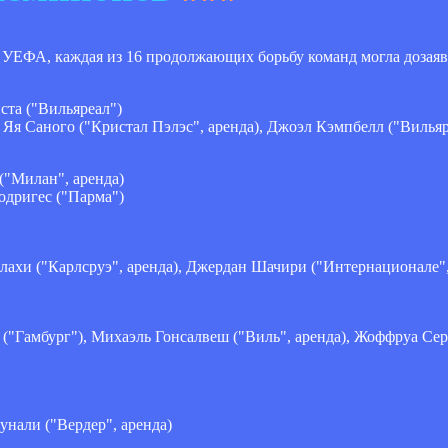
в УЕФА, каждая из 16 продолжающих борьбу команд могла дозаяв
ста ("Вильяреал")
 Яя Саного ("Кристал Пэлэс", аренда), Джоэл Кэмпбелл ("Вильяр
 ("Милан", аренда)
одригес ("Парма")
ллахи ("Карлсруэ", аренда), Джердан Шачири ("Интернационале",
 ("Гамбург"), Михаэль Гонсалвеш ("Виль", аренда), Жоффруа Сер
унали ("Вердер", аренда)