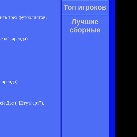
Топ игроков
ить трех футболистов.
Лучшие
сборные
еал", аренда)
 аренда)
ей Дье ("Штутгарт"),