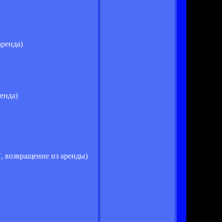
аренда)
енда)
, возвращение из аренды)