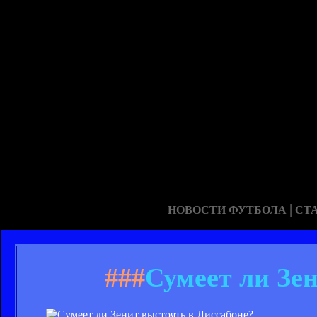
|
НОВОСТИ ФУТБОЛА
СТ
###
Сумеет ли Зе