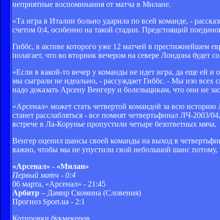
неприятные воспоминания от матча в Милане.
«Та игра в Италии больно ударила по всей команде, - расска
счетом 0:4, особенно на такой стадии. Предстоящий поедино
Гиббс, в активе которого уже 12 матчей в престижнейшем ев
полагает, что во вторник вечером на севере Лондона будет со
«Если в какой-то вечер у команды не идет игра, да еще ей и 
мы сыграли не идеально, - рассуждает Гиббс. - Мы изо всех с
надо доказать Арсену Венгеру и болельщикам, что они не з
«Арсенал» может стать четвертой командой за всю историю 
станет расслабляться - все помнят четвертьфинал ЛЧ-2003/04
встрече в Ла-Корунье пропустили четыре безответных мяча.
Венгер оценил шансы своей команды на выход в четвертьфина
важно, чтобы мы не упустили свой небольшой шанс потому, ч
«Арсенал» - «Милан»
Первый матч - 0:4
06 марта, «Арсенал» - 21:45
Арбитр
– Дамир Скомина (Словения)
Прогноз Sport.ua - 2:1
Котировки букмекеров