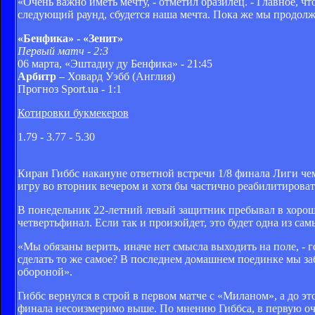
«Очень важно иметь мечту, - отметил бразилец. - Главное, 
следующий раунд, сбудется наша мечта. Пока же мы продолж
«Бенфика» - «Зенит»
Первый матч - 2:3
06 марта, «Эштадиу ду Бенфика» - 21:45
Арбитр
– Ховард Уэбб (Англия)
Прогноз Sport.ua - 1:1
Котировки букмекеров
1.79 - 3.77 - 5.30
Киран Гиббс накануне ответной встречи 1/8 финала Лиги 
игру во вторник вечером и хотя бы частично реабилитироват
В понедельник 22-летний левый защитник пребывал в хороше
четвертьфинал. Если так и произойдет, это будет одна из с
«Мы обязаны верить, иначе нет смысла выходить на поле, - 
сделать то же самое? В последнем домашнем поединке мы за
обороной».
Гиббс вернулся в строй в первом матче с «Миланом», а до эт
финала несоизмеримо выше. По мнению Гиббса, в первую очер