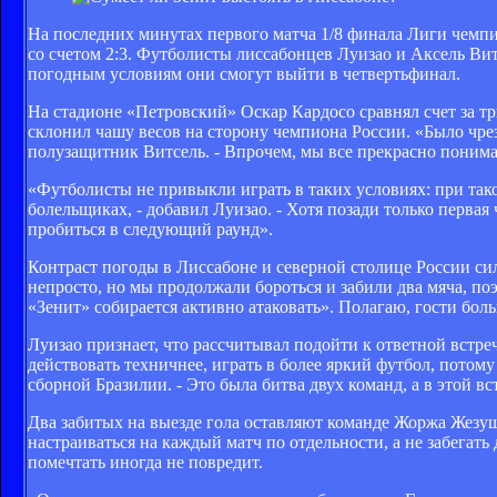
На последних минутах первого матча 1/8 финала Лиги чемп
со счетом 2:3. Футболисты лиссабонцев Луизао и Аксель Вит
погодным условиям они смогут выйти в четвертьфинал.
На стадионе «Петровский» Оскар Кардосо сравнял счет за т
склонил чашу весов на сторону чемпиона России. «Было чрез
полузащитник Витсель. - Впрочем, мы все прекрасно понимае
«Футболисты не привыкли играть в таких условиях: при тако
болельщиках, - добавил Луизао. - Хотя позади только первая
пробиться в следующий раунд».
Контраст погоды в Лиссабоне и северной столице России сил
непросто, но мы продолжали бороться и забили два мяча, по
«Зенит» собирается активно атаковать». Полагаю, гости бол
Луизао признает, что рассчитывал подойти к ответной встре
действовать техничнее, играть в более яркий футбол, потом
сборной Бразилии. - Это была битва двух команд, а в этой в
Два забитых на выезде гола оставляют команде Жоржа Жезуш
настраиваться на каждый матч по отдельности, а не забегать 
помечтать иногда не повредит.