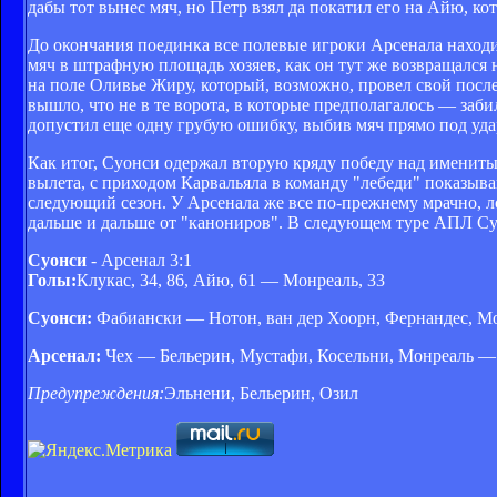
дабы тот вынес мяч, но Петр взял да покатил его на Айю, кот
До окончания поединка все полевые игроки Арсенала находи
мяч в штрафную площадь хозяев, как он тут же возвращался 
на поле Оливье Жиру, который, возможно, провел свой послед
вышло, что не в те ворота, в которые предполагалось — за
допустил еще одну грубую ошибку, выбив мяч прямо под удар
Как итог, Суонси одержал вторую кряду победу над имениты
вылета, с приходом Карвальяла в команду "лебеди" показыв
следующий сезон. У Арсенала же все по-прежнему мрачно, ло
дальше и дальше от "канониров". В следующем туре АПЛ Суо
Суонси
- Арсенал 3:1
Голы:
Клукас, 34, 86, Айю, 61 — Монреаль, 33
Суонси:
Фабиански — Нотон, ван дер Хоорн, Фернандес, Моу
Арсенал:
Чех — Бельерин, Мустафи, Косельни, Монреаль — 
Предупреждения:
Эльнени, Бельерин, Озил