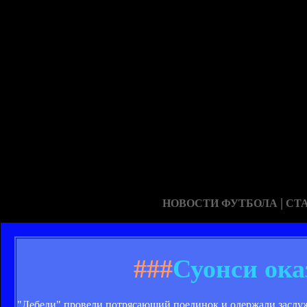
|
НОВОСТИ ФУТБОЛА
СТ
###
Суонси ока
"Лебеди" провели потрясающий поединок и одержали заслуж