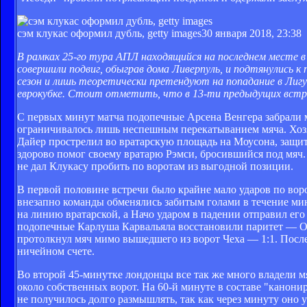
сэм клукас оформил дубль, getty images
30 января 2018, 23:38
В рамках 25-го тура АПЛ находящийся на последнем месте в
совершили подвиг, обыграв дома Ливерпуль, и подтянулись к
сезон и лишь теоретически претендуют на попадание в Лиг
еврокубке. Стоит отметить, что в 13-ти предыдущих встре
С первых минут матча подопечные Арсена Венгера забрали м
ограничивалось лишь неспешным перекатыванием мяча. Хозяе
Дайер прострелил во вратарскую площадь на Моусона, защит
здорово помог своему вратарю Рэмси, бросившийся под мяч.
не дал Клукасу пробить по воротам из выгодной позиции.
В первой половине встречи было крайне мало ударов по вор
внезапно команды обменялись забитым голами в течение мин
на линию вратарской, а Начо ударом в падении отправил его 
подопечные Карлуша Карвальяла восстановили паритет — Оз
протолкнул мяч мимо вышедшего из ворот Чеха — 1:1. После
ничейном счете.
Во второй 45-минутке лондонцы все так же много владели мя
около собственных ворот. На 60-й минуте в составе "канон
не получилось долго размышлять, так как через минуту оно 