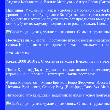
Анджей Кобылянски, Василе Мириута – Антун Лабак (Витоль
Причины
. У «Энерги», как и у любого футбольного клуба В
уровня элиты – и в Бундеслиге Коттбус оказался представле
м, одиозный наставник спустя шесть лет праздновал выход в 
они клубу не по карману, подписать игрока с Балкан, Поль
Последствия
. «Энерги», постоянно играя с восемью-десятью
сезона. Конкретно этот исторический матч с «волками» закон
Кто
. «Кёльн».
Когда
. 2008-2010 гг. С момента выхода в Бундеслигу и впло
Пики
. Кристоф Даум – удивительно, как полностью легион
играл 18.04.09 против «Штутгарта» таким составом:
Фарид Мондрагон – Мишо Бречко, Педро Жеромель, Юссеф 
Неманья Вучичевич, Серхиу Раду (Вильфред Сану, 64), Мили
Интересно, что канадский защитник МакКена успел поиграть 