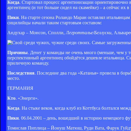
Когда
. Стартовал процесс аргентинизации ориентировочно в 
аргентинец (и тот больше сидел на скамейке) – а сейчас их в
Пики
. На старте сезона Роландо Маран оставлял итальянца
сицилийцы начали таким стартовым составом:
Андухар – Монсон, Сполли,
Легротталье
/
Беллуски
, Альваре
Причины
. Денег у команды не очень много (меньше, чем у 
перспективный аргентинец обойдётся дешевле итальянца. С
приличную команду.
Последствия
. Последние два года «Катанья» провела в борь
место.
ГЕРМАНИЯ
Кто
. «Энерги».
Когда
. На стыке веков, когда клуб из Коттбуса болтался ме
Пики
. 06.04.2001 – день, вошедший в историю немецкого ф
Томислав Пиплица – Йонуш Матюш, Руди Вата, Фарук Гуйду