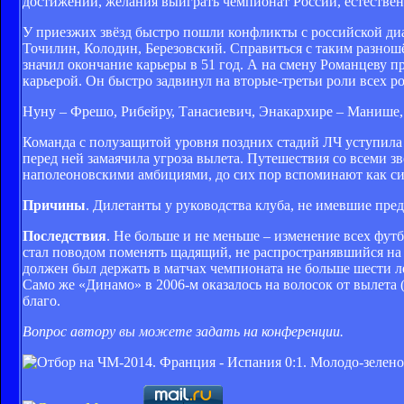
достижений, желания выиграть чемпионат России, естественн
У приезжих звёзд быстро пошли конфликты с российской диа
Точилин, Колодин, Березовский. Справиться с таким разнош
значил окончание карьеры в 51 год. А на смену Романцеву 
карьерой. Он быстро задвинул на вторые-третьи роли всех ро
Нуну – Фрешо, Рибейру, Танасиевич, Энакархире – Манише, 
Команда с полузащитой уровня поздних стадий ЛЧ уступила в
перед ней замаячила угроза вылета. Путешествия со всеми зв
наполеоновскими амбициями, до сих пор вспоминают как си
Причины
. Дилетанты у руководства клуба, не имевшие пред
Последствия
. Не больше и не меньше – изменение всех фут
стал поводом поменять щадящий, не распространявшийся на
должен был держать в матчах чемпионата не больше шести ле
Само же «Динамо» в 2006-м оказалось на волосок от вылета (
благо.
Вопрос автору вы можете задать на конференции.