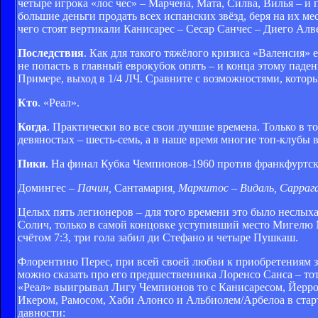
четыре игрока «лос чес» – Марчена, Мата, Силва, Вилья – и
большие деньги продать всех испанских звёзд, беря на их м
чего стоят вертикали Канисарес – Сесар Санчес – Диего Алв
Последствия
. Как для такого тяжёлого кризиса «Валенсия» 
не попасть в главный еврокубок опять – и конца этому паден
Примере, выход в 1/4 ЛЧ. Сравните с возможностями, которые
Кто
. «Реал».
Когда
. Практически во все свои лучшие времена. Только в то
девяностых – шесть-семь, а в наше время многие топ-клубы 
Пики
. На финал Кубка Чемпионов-1960 против франкфуртск
Домингес –
Пачин
,
Сантамария
,
Маркитос
–
Видаль
,
Сарраг
Целых пять легионеров – для того времени это было неслых
Солич, только в самой концовке уступивший место Мигелю 
счётом 7:3, три гола забил ди Стефано и четыре Пушкаш.
Флорентино Перес, при всей своей любви к приобретениям зв
можно сказать про его предшественника Лоренсо Санса – то
«Реал» выигрывал Лигу Чемпионов то с Канисаресом, Йерро 
Икером, Рамосом, Хаби Алонсо и Альбиолем/Арбелоа в стар
давности: