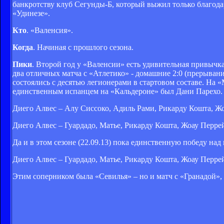
банкротству клуб Сегунды-Б, который выжил только благодар
«Удинезе».
Кто
. «Валенсия».
Когда
. Начиная с прошлого сезона.
Пики
. Второй год у «Валенсии» есть удивительная привычк
два отличных матча с «Атлетико» - домашние 2:0 (прерыван
состоялись с десятью легионерами в стартовом составе. На 
единственным испанцем на «Кальдероне» был Дани Парехо.
Диего Алвес – Алу Сиссоко, Адиль Рами, Рикарду Кошта, Жо
Диего Алвес – Гуардадо, Матье, Рикарду Кошта, Жоау Перре
Да и в этом сезоне (22.09.13) пока единственную победу на
Диего Алвес – Гуардадо, Матье, Рикарду Кошта, Жоау Перре
Этим соперником была «Севилья» – но и матч с «Гранадой», 