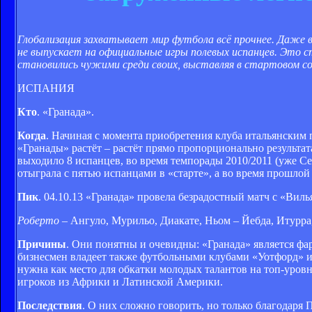
Глобализация захватывает мир футбола всё прочнее. Даже 
не выпускает на официальные игры полевых испанцев. Это с
становились чужими среди своих, выставляя в стартовом со
ИСПАНИЯ
Кто
. «Гранада».
Когда
. Начиная с момента приобретения клуба итальянским
«Гранады» растёт – растёт прямо пропорционально результат
выходило 8 испанцев, во время темпорады 2010/2011 (уже Се
отыграла с пятью испанцами в «старте», а во время прошлой
Пик
. 04.10.13 «Гранада» провела безрадостный матч с «Виль
Роберто
– Ангуло, Мурильо, Диакате, Ньом – Йебда, Итурр
Причины
. Они понятны и очевидны: «Гранада» является ф
бизнесмен владеет также футбольными клубами «Уотфорд» и 
нужна как место для обкатки молодых талантов на топ-уровн
игроков из Африки и Латинской Америки.
Последствия
. О них сложно говорить, но только благодаря 