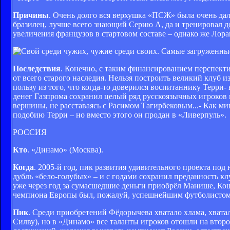
Причины
. Очень долго вся верхушка «ПСЖ» была очень дале
бразилец, лучше всего знающий Серию А, да и тренировал 
увеличения французов в стартовом составе – однако же Лора
Последствия
. Конечно, с таким финансированием перспект
от всего старого наследия. Нельзя построить великий клуб 
пользу из того, что когда-то доверился воспитаннику Терри
денег Газпрома сохранил целый ряд русскоязычных игроков 
вершины, не расставаясь с Расимом Тагирбековым...- Как 
подобию Терри – но вместо этого он продан в «Ливерпуль».
РОССИЯ
Кто
. «Динамо» (Москва).
Когда
. 2005-й год, пик развития удивительного проекта по
дубль «бело-голубых» – и с годами сохранил преданность к
уже через год за сумасшедшие деньги приобрёл Манише, Кош
чемпиона Европы был, пожалуй, успешнейшим футболистом 2
Пик
. Среди приобретений Фёдорычева хватало хлама, хват
Силву), но в «Динамо» все таланты игроков отошли на вто