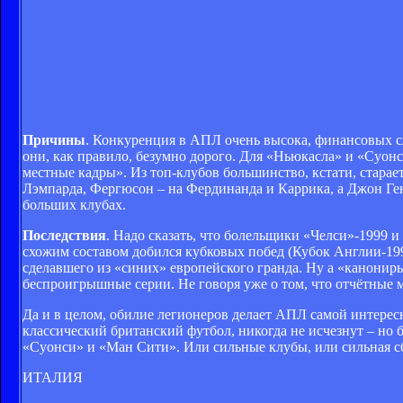
Причины
. Конкуренция в АПЛ очень высока, финансовых с
они, как правило, безумно дорого. Для «Ньюкасла» и «Суон
местные кадры». Из топ-клубов большинство, кстати, старае
Лэмпарда, Фергюсон – на Фердинанда и Каррика, а Джон Ген
больших клубах.
Последствия
. Надо сказать, что болельщики «Челси»-1999 и
схожим составом добился кубковых побед (Кубок Англии-199
сделавшего из «синих» европейского гранда. Ну а «канонир
беспроигрышные серии. Не говоря уже о том, что отчётные м
Да и в целом, обилие легионеров делает АПЛ самой интерес
классический британский футбол, никогда не исчезнут – но
«Суонси» и «Ман Сити». Или сильные клубы, или сильная сб
ИТАЛИЯ