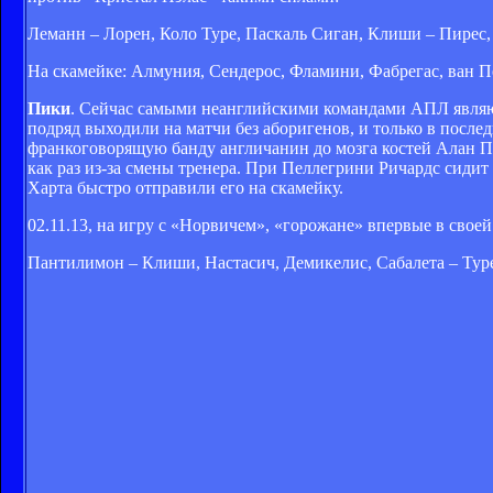
Леманн – Лорен, Коло Туре, Паскаль Сиган, Клиши – Пирес, 
На скамейке: Алмуния, Сендерос, Фламини, Фабрегас, ван П
Пики
. Сейчас самыми неанглийскими командами АПЛ являют
подряд выходили на матчи без аборигенов, и только в после
франкоговорящую банду англичанин до мозга костей Алан Па
как раз из-за смены тренера. При Пеллегрини Ричардс сидит
Харта быстро отправили его на скамейку.
02.11.13, на игру с «Норвичем», «горожане» впервые в своей
Пантилимон – Клиши, Настасич, Демикелис, Сабалета – Туре