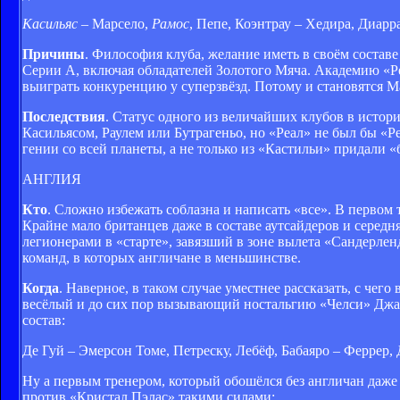
Касильяс
– Марсело,
Рамос
, Пепе, Коэнтрау – Хедира, Диарр
Причины
. Философия клуба, желание иметь в своём соста
Серии А, включая обладателей Золотого Мяча. Академию «Ре
выиграть конкуренцию у суперзвёзд. Потому и становятся Ма
Последствия
. Статус одного из величайших клубов в исто
Касильясом, Раулем или Бутрагеньо, но «Реал» не был бы «Р
гении со всей планеты, а не только из «Кастильи» придали «
АНГЛИЯ
Кто
. Сложно избежать соблазна и написать «все». В первом
Крайне мало британцев даже в составе аутсайдеров и серед
легионерами в «старте», завязший в зоне вылета «Сандерлен
команд, в которых англичане в меньшинстве.
Когда
. Наверное, в таком случае уместнее рассказать, с чег
весёлый и до сих пор вызывающий ностальгию «Челси» Джанл
состав:
Де Гуй – Эмерсон Томе, Петреску, Лебёф, Бабаяро – Феррер,
Ну а первым тренером, который обошёлся без англичан даже 
против «Кристал Пэлас» такими силами: