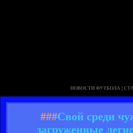
|
НОВОСТИ ФУТБОЛА
СТ
###
Свой среди чу
загруженные леги