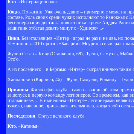
Кто
. «Интернационале».
Когда
. По жизни. Уже очень давно – примерно с момента п
составе. Роль своих среди чужих исполняют то Раноккья с К
легионеризация достигла нового пика: кроме Андреа Ранокк
защитник отбегал девять минут с «Удинезе»...-
Пики
. Без итальянцев «Интер» играл не раз и не два, но п
Чемпионов-2010 против «Баварии» Моуриньо выиграл таким
Жулио Сезар – Киву (Станкович, 68), Лусио, Самуэль, Майко
Это'о.
А из последнего – в Бергамо «Интер» сыграл вничью таким 
Ханданович (Каррисо, 46) – Жуан, Самуэль, Роланду – Гуарин
Причины
. Философия клуба – само название об этом прямо 
за допуск в первую команду легионеров. Со временем, как в
итальянцев»...- В нынешнем «Интере» легионерами являются 
тяжело, наверное, приглашать итальянцев, когда твой сосед
Последствия
. Статус великого клуба.
Кто
. «Катанья».