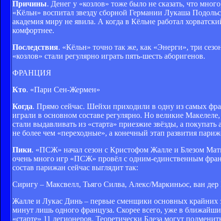
Причины
. Денег у «козлов» тоже было не сказать, что мног
«Кёльн» воспитал звезду сборной Германии Лукаша Подольск
академия миру не явила. А когда в Кёльне работал хорватск
комфортнее.
Последствия
. «Кёльн» точно так же, как «Энерги», три сез
«козлов» стали регулярно играть пять-шесть аборигенов.
ФРАНЦИЯ
Кто
. «Пари Сен-Жермен»
Когда
. Прямо сейчас. Шейхи приходили в одну из самых фр
играли в основном составе регулярно. Но великие Макелеле
стали выдавливать из «старта» приезжие звёзды, а покупать 
не более чем «переходные», а конечный этап развития париж
Пики
. «ПСЖ» начал сезон с Кристофом Жалле и Блезом Мат
очень много игр «ПСЖ» провёл с одним-единственным франц
состав парижан сейчас выглядит так:
Сиригу – Максвелл, Тьяго Силва, Алекс/Маркиньос, ван дер
Жалле и Лукас Динь – первые сменщики основных крайних 
минут лишь одного француза. Скорее всего, уже в ближайшие
«старте» 11 легионеров. Теоретически Блеза могут подменить