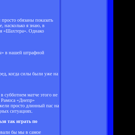
и просто обязаны показать
, насколько я знаю, в
ля «Шахтера». Однако
ры» в нашей штрафной
ред, когда силы были уже на
 в субботнем матче этого не
о Рамоса «Днепр»
ежели просто длинный пас на
дных ситуациях.
зя так играть по
овали бы мы в самое