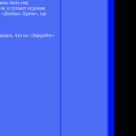
олжны быть ему
к не уступают игрокам
 «Донбасс Арене», где
казать, что на «Эмирейтс»