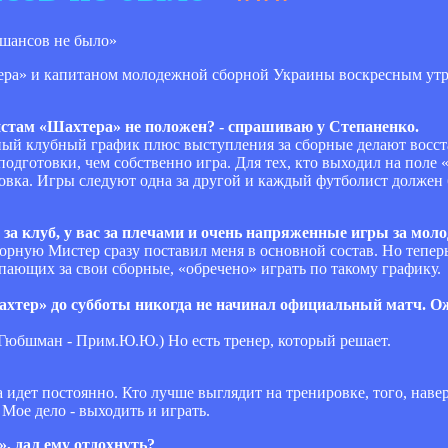
ра» и капитаном молодежной сборной Украины воскресным утро
истам «Шахтера» не положен? - спрашиваю у Степаненко.
тный клубный график плюс выступления за сборные делают восст
подготовки, чем собственно игра. Для тех, кто выходил на пол
ровка. Игры следуют одна за другой и каждый футболист должен
 за клуб, у вас за плечами и очень напряженные игры за мол
борную Мистер сразу поставил меня в основной состав. Но тепер
ающих за свои сборные, «обречено» играть по такому графику.
хтер» до субботы никогда не начинал официальный матч. Ож
 (Гюбшман - Прим.Ю.Ю.) Но есть тренер, который решает.
 идет постоянно. Кто лучше выглядит на тренировке, того, наверн
 Мое дело - выходить и играть.
, дал ему отдохнуть?