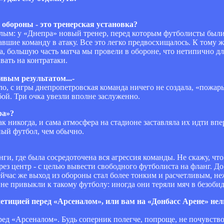
 обороны - это тренерская установка?
яжелым: у «Днепра» новый тренер, перед которым футболисты был
авшие команду в атаку. Все это легко предвосхищалось. К тому же
а, большую часть матча мы провели в обороне, что нетипично д
вать на контратаки.
ивым результатом...-
ыло, с игры днепропетровская команда ничего не создала, «пожа
ой. Три очка увезли вполне заслуженно.
ра»?
 никогда, и сама атмосфера на стадионе заставляла их идти впе
вный футбол, чем обычно.
нги, где была сосредоточена вся агрессия команды. Не скажу, что
ез центр - с целью вывести свободного футболиста на фланг. Д
ейчас же выход из обороны стал более тонким и расчетливым, н
не привыкли к такому футболу: иногда они теряли мяч в безоби
етицией перед «Арсеналом», или вам на «Донбасс Арене» нель
еред «Арсеналом». Будь соперник полегче, попроще, не почувств