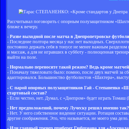
Рассчитывал поговорить с опорным полузащитником «Шахте
ближе к вечеру.
- Разве выходной после матча в Днепропетровске футбол
- Последние полтора месяца у нас нет выходных. Сверхпло
постоянно держать себя в тонусе не менее важным разделом 
и массаж, а для не игравших в субботу - полноценная трени
выйти на поле.
- Нормально переносите такой режим? Ведь кроме матчей
- Поначалу тяжеловато было: помню, после двух матчей за с
адаптировался. Большинство футболистов «Шахтера», выступ
- С парой опорных полузащитников Гай - Степаненко «Ша
стартовый состав?
- Если честно, нет. Думал, с «Днепром» будет играть Томаш
- Нет предположений, почему Луческу решил именно так?
- Нет. У него собственное видение ситуации. Ротация состава
другие соображения. Это, что называется, не моего ума дело.
- Или главный тренер приберег Гюбшмана для «Арсенала»