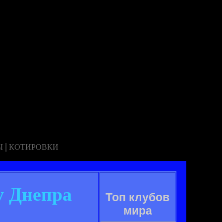
|
Ы
КОТИРОВКИ
у Днепра
Топ клубов
мира