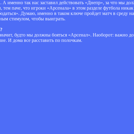
у». А именно так нас заставил действовать «Днепр», за что мы д
, тем паче, что игроки «Арсенала» в этом разделе футбола ника
одаться». Думаю, именно в таком ключе пройдет матч в среду на
ным стимулом, чтобы выиграть.
е?
 значит, будто мы должны бояться «Арсенал». Наоборот: важно до
ие. И дома все расставить по полочкам.