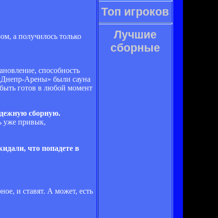
Топ игроков
Лучшие
м, а получилось только
сборные
ановление, способность
е «Днепр-Арены» были сауна
 быть готов в любой момент
одежную сборную.
ь уже привык,
идали, что попадете в
ое, и ставят. А может, есть