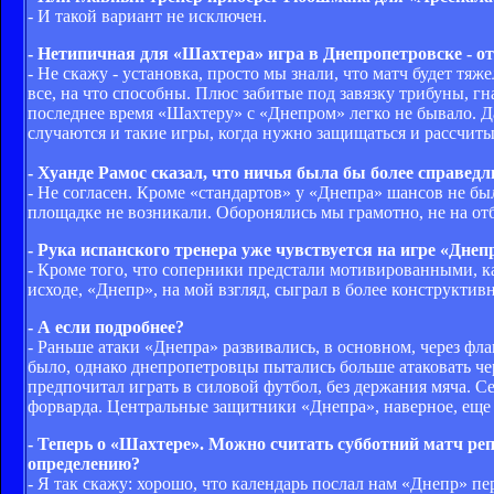
- И такой вариант не исключен.
- Нетипичная для «Шахтера» игра в Днепропетровске - от
- Не скажу - установка, просто мы знали, что матч будет т
все, на что способны. Плюс забитые под завязку трибуны, гн
последнее время «Шахтеру» с «Днепром» легко не бывало. Д
случаются и такие игры, когда нужно защищаться и рассчиты
- Хуанде Рамос сказал, что ничья была бы более справедл
- Не согласен. Кроме «стандартов» у «Днепра» шансов не б
площадке не возникали. Оборонялись мы грамотно, не на отб
- Рука испанского тренера уже чувствуется на игре «Днеп
- Кроме того, что соперники предстали мотивированными, как
исходе, «Днепр», на мой взгляд, сыграл в более конструкти
- А если подробнее?
- Раньше атаки «Днепра» развивались, в основном, через фла
было, однако днепропетровцы пытались больше атаковать чер
предпочитал играть в силовой футбол, без держания мяча. С
форварда. Центральные защитники «Днепра», наверное, еще 
- Теперь о «Шахтере». Можно считать субботний матч реп
определению?
- Я так скажу: хорошо, что календарь послал нам «Днепр» п