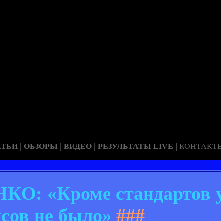
|
|
|
|
АТЬИ
ОБЗОРЫ
ВИДЕО
РЕЗУЛЬТАТЫ LIVE
КОНТАКТ
О: «Кроме стандартов 
сов не было»
###