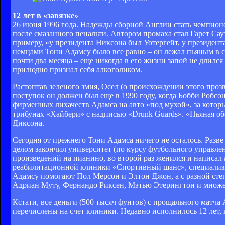
12 лет в «завязке»
26 июня 1996 года. Надежды сборной Англии стать чемпион
после смазанного пенальти. Автором промаха стал Гарет Сау
примеру, «у президента Никсона был Уотергейт, у президента
немцами Тони Адамсу было все равно – он лежал пьяным в с
почти два месяца – еще никогда в его жизни запой не длился
прилюдно признал себя алкоголиком.
Растоптав зеленого змия, Осел (о происхождении этого проз
поступок он должен был еще в 1990 году, когда Бобби Робсон
фирменных лихачеств Адамса на авто «под мухой», за котор
трибунах «Хайбери» с надписью «Drunk Guards». «Пьяная об
Диксона.
Сегодня от прежнего Тони Адамса ничего не осталось. Разве
делом закончил университет (по курсу футбольного управл
произведений на пианино, во второй раз женился и написа
реабилитационной клиники «Спортивный шанс», специализи
Адамсу помогают Пол Мерсон и Элтон Джон, а с разной степ
Адриан Муту, Фернандо Риксен, Мэтью Этерингтон и множе
Кстати, все деньги (500 тысяч фунтов) с прощального матча 
перечислены на счет клиники. Недавно исполнилось 12 лет, 