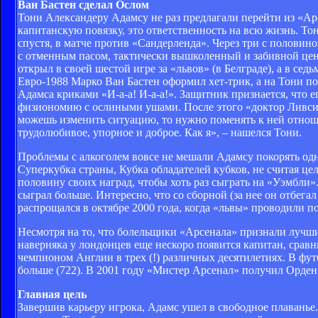
Ван Бастен сделал Ослом
Тони Александеру Адамсу не раз предлагали перейти из «Арсе
капитанскую повязку, это ответственность на всю жизнь. То
спустя, в матче против «Сандерленда». Через три с половин
с отменным пасом, тактически вышколенный и забивной цент
открыл в своей шестой игре за «львов» (в Белграде), а в с
Евро-1988 Марко Ван Бастен оформил хет-трик, а на Тони по
Адамса криками «И-а-а! И-а-а!». Защитник признается, что ег
физиономию с ослиными ушами. После этого «доктор Ливси» 
можешь изменить ситуацию, то нужно поменять к ней отнош
трудолюбивое, упорное и доброе. Как я», – нашелся Тони.
Проблемы с алкоголем вовсе не мешали Адамсу покорять од
Суперкубка страны, Кубка обладателей кубков, не считая це
половину своих наград, чтобы хоть раз сыграть на «Уэмбли»
сыграл больше. Интересно, что со сборной (за нее он отбега
распрощался в октябре 2000 года, когда «львы» проводили 
Несмотря на то, что болельщики «Арсенала» признали лучши
наверняка у лондонцев еще нескоро появится капитан, сравн
чемпионом Англии в трех (!) различных десятилетиях. В фу
больше (722). В 2001 году «Мистер Арсенал» получил Орде
Главная цель
Завершив карьеру игрока, Адамс ушел в свободное плаванье.