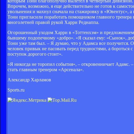
которым Тони благополучно вылетел в четвертый дивизион. 
Впрочем, возможно, я еще действительно не готов к самосто
увольнения и махнул сначала на стажировку в «Ювентус», а 
Тони пригласили поработать помощником главного тренера в 
многолетней правой рукой Харри Реднаппа.
Огорошенный уходом Харри в «Тоттенхэм» и предложением 
бывшему подопечному «добро». «Я сказал ему: «Сынок», добр
Тони уже там был. – Я думаю, что у Адамса все получится. 
человек привык не пасовать перед трудностями, а бороться с
поступок дорогого стоит».
«Я никогда не торопил события», – откровенничает Адамс. –
стать главным тренером «Арсенала».
Александр Харламов
Sports.ru