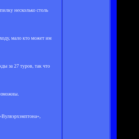
пилку несколько столь
ходу, мало кто может им
ы за 27 туров, так что
возможны.
 «Вулвэрхэмптона»,