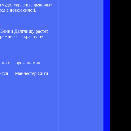
а чудо, «красные дьяволы»
тся с новой силой.
к Кенни Далглишу растет
 прежнего – «красную»
енно с «горожанами»
чится – «Манчестер Сити»