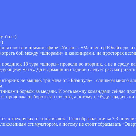
Футбол»)
»)
для показа в прямом эфире «Уиган» - «Манчестер Юнайтед», а не
смотреть бой между «шпорами» и канонирами, на просторах всеми
поединок 18 тура «шпоры» провели во вторник, а не в среду, ка
ледующему матчу. Да и домашний стадион следует рассматривать
о вторник не вышло, три мяча от «Блэкпула» - слишком много д
м.
никами борьбы за медали. И хоть между командами сейчас проп
ы» продолжают бороться за золото, а потому не будут щадить ни 
ся в трех очках от зоны вылета. Своеобразная ничья 3:3 получил
ликолепным стимулятором, а потому не стоит сбрасывать «Эверт