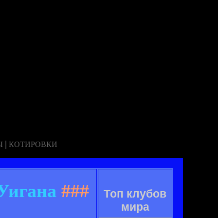
|
Ы
КОТИРОВКИ
Уигана
###
Топ клубов
мира