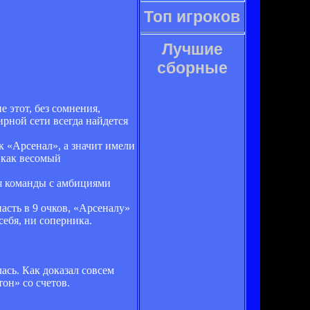
Топ игроков
Лучшие
сборные
 этот, без сомнения,
рной сети всегда найдется
к «Арсенал», а значит имели
 как весомый
ля команды с амбициями
асть в 9 очков, «Арсеналу»
себя, ни соперника.
ась. Как доказал совсем
он» со счетов.