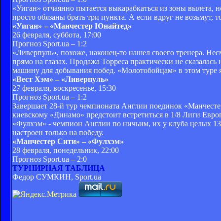
«Уиган» отчаянно пытается выкарабкаться из зоны вылета, н
просто обязаны брать три пункта. А если вдруг не возьмут, т
«Уиган» – «Манчестер Юнайтед»
26 февраля, суббота, 17:00
Прогноз Sport.ua – 1:2
«Ливерпуль», похоже, наконец-то нашел своего тренера. Нес
прямо на глазах. Продажа Торреса практически не сказалась
машину для добывания побед. «Молотобойцам» в этом туре я
«Вест Хэм» – «Ливерпуль»
27 февраля, воскресенье, 15:30
Прогноз Sport.ua – 1:2
Завершает 28-й тур чемпионата Англии поединок «Манчесте
киевскому «Динамо» предстоит встретиться в 1/8 Лиги Евро
«Фулхэм» - чемпион Англии по ничьим, их у клуба целых 13.
настроен только на победу.
«Манчестер Сити» – «Фулхэм»
28 февраля, понедельник, 22:00
Прогноз Sport.ua – 2:0
ТУРНИРНАЯ ТАБЛИЦА
Федор СУМКИН, Sport
.ua