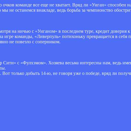
о очков команде все еще не хватает. Вряд ли «Уиган» способен н
о мы не останемся внакладе, ведь борьба за чемпионство обостри
мотря на ничью с «Уиганом» в последнем туре, кредит доверия 
 на игре команды, «Ливерпуль» потихоньку превращается в себя
вно не повезло с соперником.
р Сити» с «Фулхэмом». Хозяева весьма интересны нам, ведь им
пы.
 Вот только добыть 14-ю, не говоря уже о победе, вряд ли полу