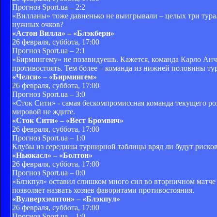
Прогноз Sport.ua – 2:2
«Вилланы» тоже давненько не выигрывали – целых три тура.
нужных очков?
«Астон Вилла» – «Блэкберн»
26 февраля, суббота, 17:00
Прогноз Sport.ua – 2:1
«Бирмингему» не позавидуешь. Кажется, команда Карло Анчел
противостоять. Тем более – команда из нижней половины т
«Челси» – «Бирмингем»
26 февраля, суббота, 17:00
Прогноз Sport.ua – 3:0
«Сток Сити» - самая бескомпромиссная команда текущего ро
мировой не ждите.
«Сток Сити» – «Вест Бромвич»
26 февраля, суббота, 17:00
Прогноз Sport.ua – 1:0
Клубы из середины турнирной таблицы вряд ли будут рисков
«Ньюкасл» – «Болтон»
26 февраля, суббота, 17:00
Прогноз Sport.ua – 0:0
«Блэкпул» оставил слишком много сил во вторничном матче 
позволяет назвать хозяев фаворитами противостояния.
«Вулверхэмптон» – «Блэкпул»
26 февраля, суббота, 17:00
Прогноз Sport.ua – 1:0