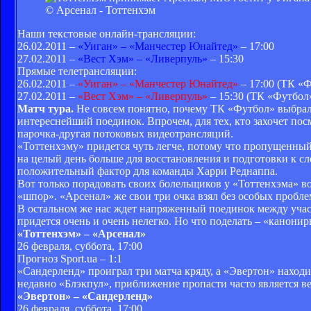
© Арсенал - Тоттенхэм
Наши текстовые онлайн-трансляции:
26.02.2011 –
«Уиган» – «Манчестер Юнайтед»
– 17:00
27.02.2011 –
«Вест Хэм» – «Ливерпуль»
– 15:30
Прямые телетрансляции:
26.02.2011 –
«Уиган» – «Манчестер Юнайтед»
– 17:00 (ТК «
27.02.2011 –
«Вест Хэм» – «Ливерпуль»
– 15:30 (ТК «Футбол
Матч тура.
Не совсем понятно, почему ТК «Футбол» выбрал 
интереснейший поединок. Впрочем, для тех, кто захочет по
парочка-другая потоковых видеотрансляций.
«Тоттенхэму» придется чуть легче, потому что пропущенный 
на целый день больше для восстановления и подготовки к с
положительный фактор для команды Харри Реднаппа.
Вот только порадовать своих болельщиков у «Тоттенхэма» в
«шпор». «Арсенал» же свои три очка взял без особых пробле
В остальном же нас ждет напряженный поединок между участ
придется очень и очень нелегко. Но что поделать – «канонир
«Тоттенхэм» – «Арсенал»
26 февраля, суббота, 17:00
Прогноз Sport.ua – 1:1
«Сандерленд» проиграл три матча кряду, а «Эвертон» находит
недавно «Блэкпул», приближение пропасти часто является ве
«Эвертон» – «Сандерленд»
26 февраля, суббота, 17:00