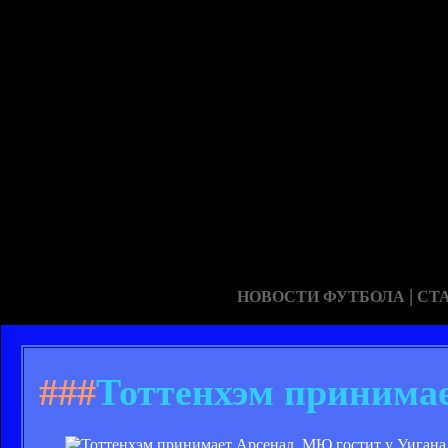
|
НОВОСТИ ФУТБОЛА
СТ
###
Тоттенхэм принимае