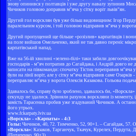
знову опинився у полтавців і уже другу навалу зупинив Мис
Чичиков головою доправив м"яча у сітку воріт львів"ян.
Другий гол ворсклян був уже більш видовищним: Ігор Перду
паралельним курсом, і той головою відправив м"яча у ворот
Другий пропущений ще більше «розізлив» карпатівців і вони 
на поле вийшов Омельченко, який не так давно переніс мікрот
карпатівський напад.
Вже на 56-ій хвилині «зелено-білі» таки забили довгоочікув
господарів - м"яч потрапив до Сагайдака, і Андрій довго н
записати на півкоманди: спочатку Тістик переправив м"яча у
були на лінії воріт, але у сітку м"яча відправив саме Озарк
переправляє м"яча у ворота Олексія Казакова. Гольова пода
Здавалось би, справу було зроблено, здавалось би, «Ворскла»
секунду не здалися. Зрівняли рахунок ворскляни із моменту,
замість Тарасенка пробив уже згадуваний Чичиков. А останні
його утрьох.
www.fckarpaty.lviv.ua
«Ворскла» - «Карпаты» - 4:3
Голы:
Чичиков, 40, 72. Тимченко, 52, 90+1. – Сагайдак, 57. О
«Ворскла»
: Казаков, Тарганчук, Ткачук, Курелех, Пердута, 
(Потапенко, 90+3).