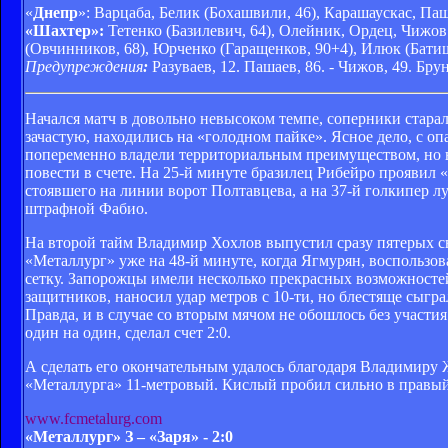
«
Днепр
»: Варцаба, Белик (Бохашвили, 46), Карашаускас, Паш
«Шахтер»:
Тетенко (Базилевич, 64), Олейник, Ордец, Чижов
(Овчинников, 68), Юрченко (Гаращенков, 90+4), Илюк (Батищ
Предупреждения
:
Разуваев, 12. Пашаев, 86. - Чижов, 49. Брун
Начался матч в довольно невысоком темпе, соперники старал
зачастую, находились на «голодном пайке». Ясное дело, с о
попеременно владели территориальным преимуществом, но в
повести в счете. На 25-й минуте бразилец Рибейро проявил 
стоявшего на линии ворот Полтавцева, а на 37-й голкипер 
штрафной Фабио.
На второй тайм Владимир Хохлов выпустил сразу пятерых све
«Металлург» уже на 48-й минуте, когда Ягмурян, воспользов
сетку. Запорожцы имели несколько прекрасных возможностей
защитников, наносил удар метров с 10-ти, но блестяще сыгра
Правда, и в случае со вторым мячом не обошлось без участи
один на один, сделал счет 2:0.
А сделать его окончательным удалось благодаря Владимиру 
«Металлурга» 11-метровый. Кислый пробил сильно в правый 
www.fcmetalurg.com
«Металлург» З – «Заря» - 2:0