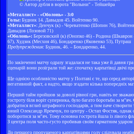
© Автор дубля в ворота "Волыни" - Тейшейра
«Металлист» - «Оболонь» - 3:0
Голы:
Будник 14. Давыдов 45. Войтенко 90.
«Металлист»
: Денчук (к) - Череватенко (Шопин 76), Войтен
Давыдов (Лозовой 71)
«Оболонь»:
Березовский (к) (Онопко 46) - Родина (Шкаврон
67), Худзик (Месхия 46), Бондаренко (Яковенко 53), Путраш
Предупреждения:
Будник, 46. – Бондаренко, 44.
По закінченні матчу одразу згадалася не така уже й давня гра
сценарій вони розіграли той же: спочатку карпатівці двічі пр
Ще однією особливістю матчу у Полтаві є те, що серед автор
негативний факт, а надто, якщо згадати кілька попередніх ма
Перший тайм пройшов за доволі рівної гри, навіть не зважаю
гостроту біля воріт суперника, було багато боротьби за м"я
добратися вглиб штрафного господарів, а тим паче створити 
юний Олександр Яремчук, по центру - Остап Фостяк, однак об
поборотися за м"яч. Тому основна гострота йшла із лівого фла
З центра поля часто-густо пробивав своїм гарматним ударом
До першого пропущеного карпатівцями голу слідувала неабия