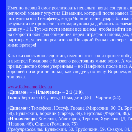
Именно первый смог реализовать пенальти, когда соперник 
неплохой момент упустил Швыдкий, который после навеса Тру
потрудиться и Тимофееву, когда Чорний нанес удар с близко
результата не принесли, зато мариупольцы добились желаем
штангу - 1:1. Тут же гости имели все шансы, чтобы выйти 
на скорости обыграл соперника перед штрафной площадью, в
партнерам, успешно реализовал Швыдкий буквально через не
мимо вратаря!
Как оказалось впоследствии, именно этот гол и принес побе
и выстрел Романова с близкого расстояния мимо ворот. А у
преимущество более уверенным – но Панфилов после паса Ак
хорошей позиции не попал, как следует, по мячу. Впрочем,
три очка.
www.fcdynamo.kiev.ua
«Динамо» – «Ильичевец» – 2:1 (1:0).
Голы:
Бертольо (31, пен.), Швыдкий (68) – Чорний (54).
«Динамо»:
Тимофеев, Юссуф, Гиоане (Мирослин, 90+3), Брат
68), Буяльский, Боровик (Гарбар, 89), Бертольо (Фароян, 86).
«Ильичевец»:
Хоменко, Аблитаров, Терехов, Худченко (Д.Тищ
(Иванов, 46), Сирык (Романов, 75).
Предупреждения:
Буяльский, 50. Трубочкин, 59. Скакун, 84.