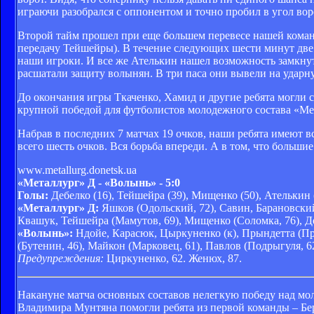
играючи разобрался с оппонентом и точно пробил в угол воро
Второй тайм прошел при еще большем перевесе нашей коман
передачу Тейшейры). В течение следующих шести минут две 
наши игроки. И все же Ателькин нашел возможность замкнут
расшатали защиту волынян. В три паса они вывели на ударн
До окончания игры Ткаченко, Хамид и другие ребята могли с
крупной победой для футболистов молодежного состава «Ме
Набрав в последних 7 матчах 19 очков, наши ребята имеют 
всего шесть очков. Вся борьба впереди. А в том, что больши
www
.metallurg.donetsk.ua
«Металлург» Д - «Волынь» - 5:0
Голы:
Дебелко (16), Тейшейра (39), Мищенко (50), Ателькин 
«Металлург» Д:
Яшков (Одольский, 72), Савин, Барановский,
Квашук, Тейшейра (Мамутов, 69), Мищенко (Соломка, 76), Де
«Волынь»:
Ндойе, Карасюк, Цыркуненко (к), Прындетта (Про
(Бутенин, 46), Майкон (Марковец, 61), Павлов (Подрыгуля, 62
Предупреждения:
Циркуненко, 62. Женюх, 87.
Накануне матча основных составов нелегкую победу над м
Владимира Мунтяна помогли ребята из первой команды – Бе