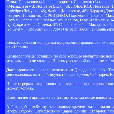
Голы:
Парамонов (48, в свои ворота). Савеленко (74).
«Металлург» З:
Попович (Жук, 46), ЛОБАНОВ, Нестеров (Прот
Рибейро (Ягмурян, 46), Фабио (Коваленко, 46), Карауш (Донга
«Заря»:
Полтавцев, ГОРДИЕНКО, Парамонов, Пьянов, Мазур,
Кохман. Запасные: Рыбальченко, Иванов, Герт, Иванкевич, К
Предупреждены:
Спичка, 57. Савеленко, 65. – Макаренко, 5.
На 82-й минуте Кислый («Заря») не реализовал пенальти (вр
Севастопольская молодежка продемонстрировала своим ста
из «Таврии».
Симферопольцы оставили по себе хорошее впечатление пона
хозяевам явно не хватало. Поэтому во второй половине тай
Даже пропущенный гол висполнении Давыдова (хавбек «Тавр
многоходовка, вкоторой поучаствовали Грачев, Чеботарев, 
После перерыва игра полностью перешла под контроль севаст
сможет устоять.
Ответ на него пришел на 83-й минуте, когда после навеса с
Арбитр добавил 8минут косновному времени матча ина пятой
Игорь Худобяк. Сего хлестким ударом слинии штрафной пло