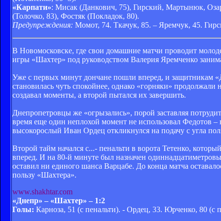
«Карпати»
: Мисак (Данкович, 75), Гирский, Мартынюк, Озар
(Толочко, 83), Фостяк (Покладок, 80).
Предупреждения:
Момот, 74. Ткачук, 85. – Яремчук, 45. Гирс
В Новомосковске, где свои домашние матчи проводит молод
игры «Шахтер» под руководством Валерия Яремченко занима
Уже с первых минут дончане пошли вперед, и защитникам «
становилась чуть спокойнее, однако «горняки» продолжали 
создавал моменты, а второй пытался их завершить.
Днепропетровцы же «огрызались», порой заставляя потрудит
время еще один неплохой момент не использовал Федотов – в
высокорослый Иван Ордец откликнулся на подачу с угла поля
Второй тайм начался с...- пенальти в ворота Тетенко, котор
вперед. И на 80-й минуте был назначен одиннадцатиметров
оставил ни единого шанса Варцабе. До конца матча оставало
пользу «Шахтера».
www
.shakhtar.com
«Днепр» – «Шахтер» – 1:2
Голы:
Карноза, 51 (с пенальти). - Ордец, 33. Юрченко, 80 (с 