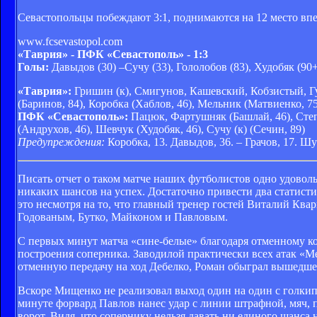
Севастопольцы побеждают 3:1, поднимаются на 12 место вп
www.fcsevastopol.com
«Таврия» - ПФК «Севастополь» - 1:3
Голы:
Давыдов (30) –Сучу (33), Гололобов (83), Худобяк (90
«Таврия»:
Гришин (к), Смигунов, Кашевский, Кобзистый, Гу
(Баринов, 84), Коробка (Хаблов, 46), Мельник (Матвиенко, 75
ПФК «Севастополь»:
Пацюк, Фартушняк (Башлай, 46), Степа
(Андрухов, 46), Шевчук (Худобяк, 46), Сучу (к) (Сечин, 89)
Предупреждения:
Коробка, 13. Давыдов, 36. – Грачов, 17. Шу
Писать отчет о таком матче наших футболистов одно удово
никаких шансов на успех. Достаточно привести два статисти
это несмотря на то, что главный тренер гостей Виталий Ква
Годованым, Бутко, Майконом и Павловым.
С первых минут матча «сине-белые» благодаря отменному к
построения соперника. Заводилой практически всех атак «М
отменную передачу на ход Дебелко, Роман обыграл вышедшего
Вскоре Мищенко не реализовал выход один на один с голкип
минуте форвард Павлов нанес удар с линии штрафной, мяч, 
ворот. Видя, что сопернику нельзя давать ни единого шанс