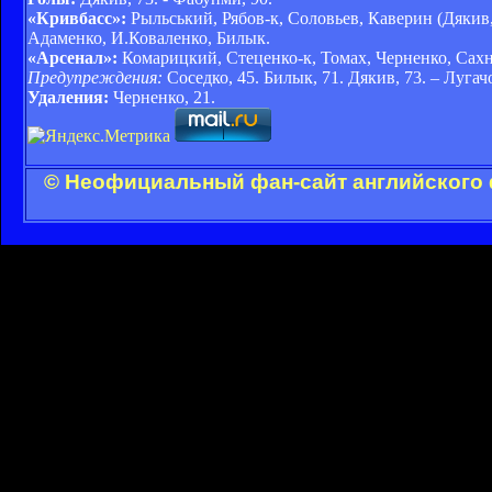
«Кривбаcс»:
Рыльський, Рябов-к, Соловьев, Каверин (Дякив, 
Адаменко, И.Коваленко, Билык.
«Арсенал»:
Комарицкий, Стеценко-к, Томах, Черненко, Сахню
Предупреждения:
Соседко, 45. Билык, 71. Дякив, 73. – Лугач
Удаления:
Черненко, 21.
© Неофициальный фан-сайт английского 