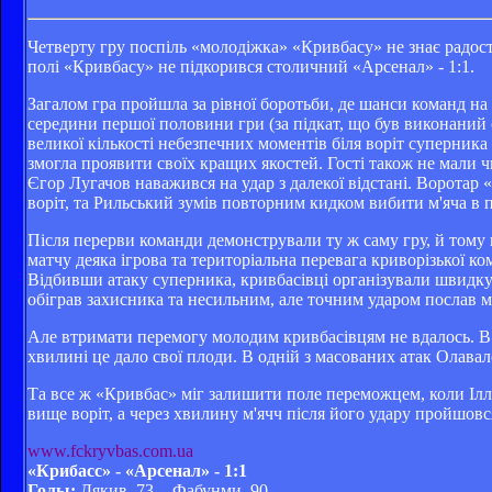
Четверту гру поспіль «молодіжка» «Кривбасу» не знає радост
полі «Кривбасу» не підкорився столичний «Арсенал» - 1:1.
Загалом гра пройшла за рівної боротьби, де шанси команд на 
середини першої половини гри (за підкат, що був виконаний 
великої кількості небезпечних моментів біля воріт суперника
змогла проявити своїх кращих якостей. Гості також не мали ч
Єгор Лугачов наважився на удар з далекої відстані. Воротар 
воріт, та Рильський зумів повторним кидком вибити м'яча в 
Після перерви команди демонстрували ту ж саму гру, й тому 
матчу деяка ігрова та територіальна перевага криворізької к
Відбивши атаку суперника, кривбасівці організували швидку
обіграв захисника та несильним, але точним ударом послав м
Але втримати перемогу молодим кривбасівцям не вдалось. В 
хвилині це дало свої плоди. В одній з масованих атак Олавал
Та все ж «Кривбас» міг залишити поле переможцем, коли Ілл
вище воріт, а через хвилину м'ячч після його удару пройшовс
www
.fckryvbas.com.ua
«Крибасс» - «Арсенал» - 1:1
Голы:
Дякив, 73. - Фабунми, 90.