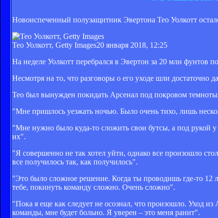
Новоиспеченный полузащитник Эвертона Тео Уолкотт остался
Тео Уолкотт, Getty Images
20 января 2018, 12:25
На неделе Уолкотт перебрался в Эвертон за 20 млн фунтов по
Несмотря на то, что разговоры о его уходе шли достаточно 
Тео был вынужден покидать Арсенал под покровом темноты
"Мне пришлось уезжать ночью. Было очень тихо, лишь неско
"Мне нужно было куда-то сложить свои бутсы, а под рукой у
их".
"Я совершенно не так хотел уйти, однако все произошло стол
все получилось так, как получилось".
"Это было сложное решение. Когда ты проводишь где-то 12 
тебе, покинуть команду сложно. Очень сложно".
"Пока я еще как следует не осознал, что произошло. Уход из 
команды, мне будет больно. Я уверен – это меня ранит".