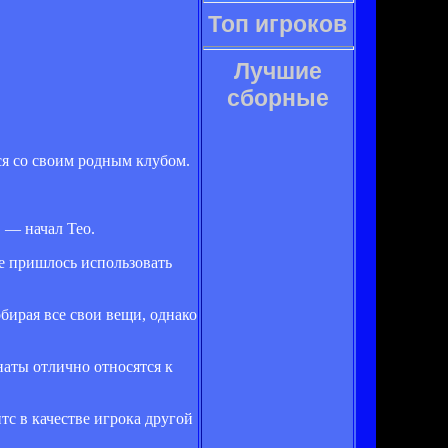
Топ игроков
Лучшие
сборные
ся со своим родным клубом.
 — начал Тео.
не пришлось использовать
обирая все свои вещи, однако
наты отлично относятся к
йтс в качестве игрока другой