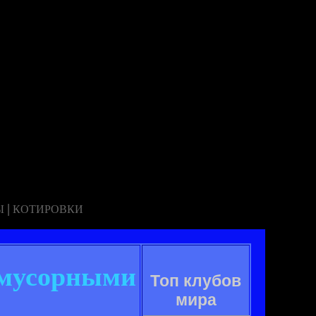
|
Ы
КОТИРОВКИ
с мусорными
Топ клубов
мира