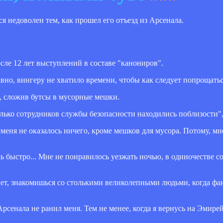
 недоволен тем, как прошел его отъезд из Арсенала.
сле 12 лет выступлений в составе "канониров".
давно, вингеру не хватило времени, чтобы как следует попрощать
, сложив бутсы в мусорные мешки.
лько сотрудников службы безопасности находились поблизости",
 меня не оказалось ничего, кроме мешков для мусора. Потому, м
ь быстро... Мне не понравилось уезжать ночью, в одиночестве с
лет, знакомишься со столькими великолепными людьми, когда фа
Арсенала не ранил меня. Тем не менее, когда я вернусь на Эмире