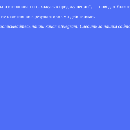
льно взволнован и нахожусь в предвкушении", — поведал Уолкот
, не отметившись результативными действиями.
одписывайтесь на
наш канал в
Telegram
! Следить за нашим сай