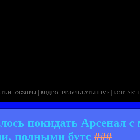
|
|
|
|
АТЬИ
ОБЗОРЫ
ВИДЕО
РЕЗУЛЬТАТЫ LIVE
КОНТАКТ
илось покидать Арсенал 
и, полными бутс
###