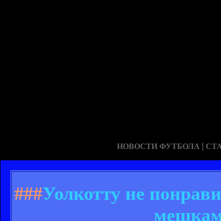
|
НОВОСТИ ФУТБОЛА
СТ
###
Уолкотту не понрав
мешкам